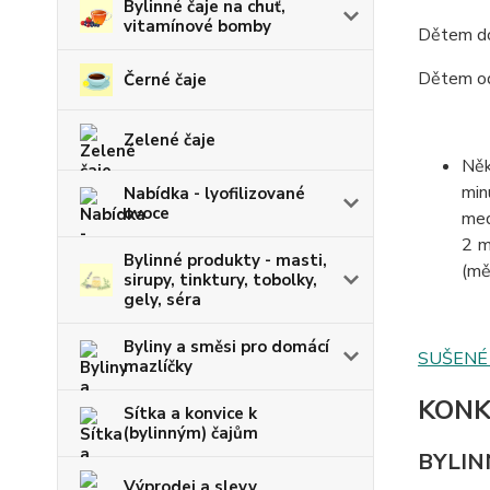
Bylinné čaje na chuť,
vitamínové bomby
Dětem do 
Dětem od 
Černé čaje
Zelené čaje
Něk
min
Nabídka - lyofilizované
ovoce
med
2 m
Bylinné produkty - masti,
(mě
sirupy, tinktury, tobolky,
gely, séra
Byliny a směsi pro domácí
SUŠENÉ 
mazlíčky
KONK
Sítka a konvice k
(bylinným) čajům
BYLIN
Výprodej a slevy