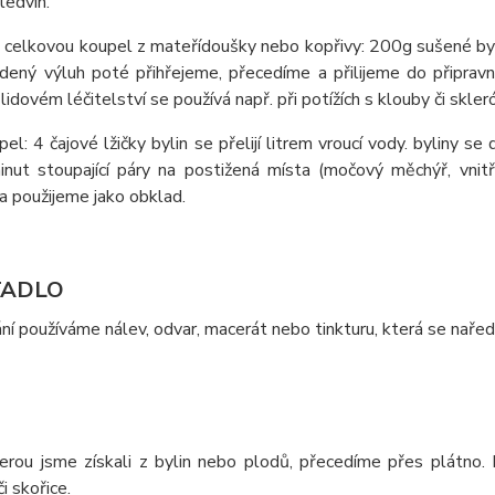
ledvin.
 celkovou koupel z mateřídoušky nebo kopřivy: 200g sušené byl
tudený výluh poté přihřejeme, přecedíme a přilijeme do připrav
 lidovém léčitelství se používá např. při potížích s klouby či skler
pel: 4 čajové lžičky bylin se přelijí litrem vroucí vody. byliny
inut stoupající páry na postižená místa (močový měchýř, vnit
a použijeme jako obklad.
TADLO
ní používáme nálev, odvar, macerát nebo tinkturu, která se nařed
erou jsme získali z bylin nebo plodů, přecedíme přes plátno. P
i skořice.