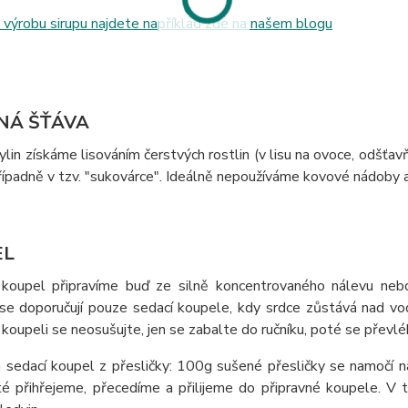
výrobu sirupu najdete například zde na našem blogu
NÁ ŠŤÁVA
ylin získáme lisováním čerstvých rostlin (v lisu na ovoce, odš
řípadně v tzv. "sukovárce". Ideálně nepoužíváme kovové nádoby a
EL
 koupel připravíme buď ze silně koncentrovaného nálevu nebo
se doporučují pouze sedací koupele, kdy srdce zůstává nad vo
 koupeli se neosušujte, jen se zabalte do ručníku, poté se převlé
 sedací koupel z přesličky: 100g sušené přesličky se namočí n
é přihřejeme, přecedíme a přilijeme do připravné koupele. V tr