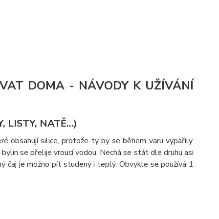
OVAT DOMA - NÁVODY K UŽÍVÁNÍ
LISTY, NATĚ...)
eré obsahují silice, protože ty by se během varu vypařily.
ylin se přelije vroucí vodou. Nechá se stát dle druhu asi
ný čaj je možno pít studený i teplý. Obvykle se používá 1