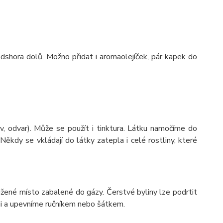
shora dolů. Možno přidat i aromaolejíček, pár kapek do
ev, odvar). Může se použít i tinktura. Látku namočíme do
Někdy se vkládají do látky zatepla i celé rostliny, které
ižené místo zabalené do gázy. Čerstvé byliny lze podrtit
ii a upevníme ručníkem nebo šátkem.