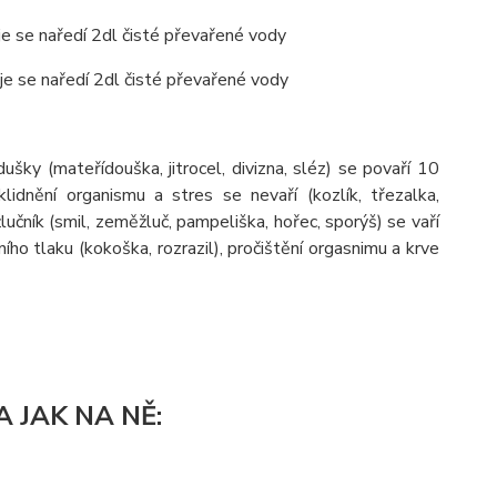
aje se naředí 2dl čisté převařené vody
aje se naředí 2dl čisté převařené vody
šky (mateřídouška, jitrocel, divizna, sléz) se povaří 10
idnění organismu a stres se nevaří (kozlík, třezalka,
učník (smil, zeměžluč, pampeliška, hořec, sporýš) se vaří
ího tlaku (kokoška, rozrazil), pročištění orgasnimu a krve
 JAK NA NĚ: