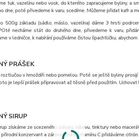
e tuk, vazelínu nebo vosk, do kterého zapracujeme byliny, a s
o dne, poté přivedeme k varu, scedíme. Můžeme přidat kafr a m
o 500g základu (sádlo, máslo, vazelína) dáme 3 hrsti podrcen
. POté necháme stát do druhého dne, přivedeme k varu, přid
e v ledničce, k nabírání používáme čistou špachtličku, abychom s
NÝ PRÁŠEK
 roztlučou v hmoždíři nebo pomelou. Poté se ještě byliny prosij
oto je lepší prášek připravovat až těsně před použitím. Uchovat
NÝ SIRUP
sirup získáme ze scezeného odvaru, nálevu, tinktury nebo mace
o přírodní konzervant a zároveň zdroj vitamínu C přidáváme citrón.