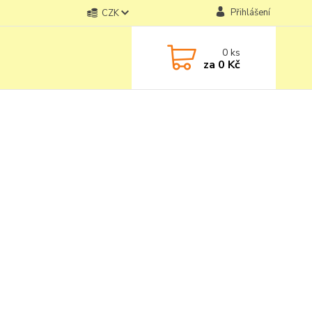
Přihlášení
CZK
0
ks
za
0 Kč