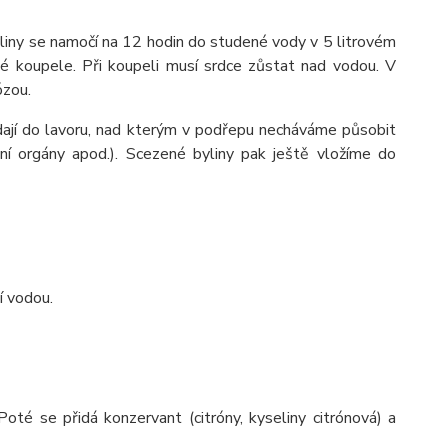
iny se namočí na 12 hodin do studené vody v 5 litrovém
né koupele. Při koupeli musí srdce zůstat nad vodou. V
ózou.
 se dají do lavoru, nad kterým v podřepu necháváme působit
řní orgány apod.). Scezené byliny pak ještě vložíme do
í vodou.
oté se přidá konzervant (citróny, kyseliny citrónová) a