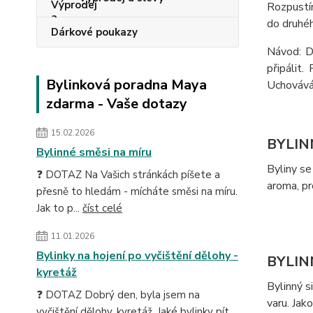
Rozpustím
do druhéh
Dárkové poukazy
Návod: D
připálit
Bylinková poradna Maya
Uchovávám
zdarma - Vaše dotazy
15.02.2026
BYLIN
Bylinné směsi na míru
Byliny se
❓ DOTAZ Na Vašich stránkách píšete a
aroma, pr
přesně to hledám - mícháte směsi na míru.
Jak to p...
číst celé
11.01.2026
Bylinky na hojení po vyčištění dělohy -
BYLIN
kyretáž
Bylinný 
❓ DOTAZ Dobrý den, byla jsem na
varu. Jak
vyčištění dělohy, kyretáž. Jaké bylinky pít