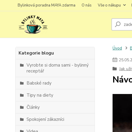
Bylinková poradna MAYA zdarma
O nás
Vše o nákupu
Úvod
Kategorie blogu
25
.
05
.
Vyrobte si doma sami - bylinný
Jak už
receptář
Návo
Babské rady
Tipy na diety
Články
Spokojení zákazníci
Videa