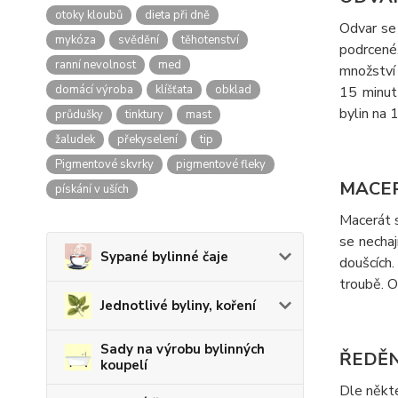
otoky kloubů
dieta při dně
Odvar se 
mykóza
svědění
těhotenství
podrcené
ranní nevolnost
med
množství 
domácí výroba
klíšťata
obklad
15 minut 
bylin na 
průdušky
tinktury
mast
žaludek
překyselení
tip
Pigmentové skvrky
pigmentové fleky
MACER
pískání v uších
Macerát s
se necha
Sypané bylinné čaje
doušcích
troubě. O
Jednotlivé byliny, koření
Sady na výrobu bylinných
ŘEDĚN
koupelí
Dle někt