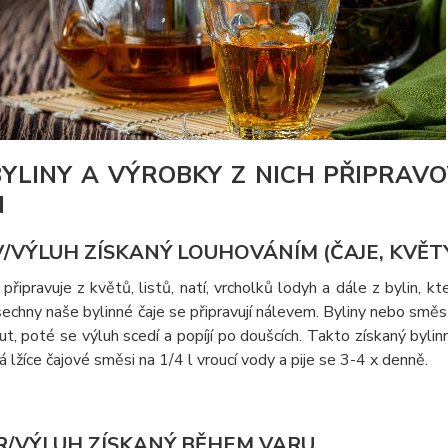
BYLINY A VÝROBKY Z NICH PŘIPRAV
N
/VÝLUH ZÍSKANÝ LOUHOVÁNÍM (ČAJE, KVĚTY, 
připravuje z květů, listů, natí, vrcholků lodyh a dále z bylin, kt
chny naše bylinné čaje se připravují nálevem. Byliny nebo směs b
t, poté se výluh scedí a popíjí po doušcích. Takto získaný bylin
 lžíce čajové směsi na 1/4 l vroucí vody a pije se 3-4 x denně.
/VÝLUH ZÍSKANÝ BĚHEM VARU