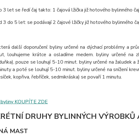
3 let se ředí čaj takto: 1 čajová lžička již hotového bylinného č
3 do 5 let: se podávají 2 čajové lžičky již hotového bylinného č
terá další doporučení: byliny určené na dýchací problémy a průdu
ut, louhujeme krátce a osladíme medem. byliny určené na zkl
uňka), pouze se louhují 5-10 minut. byliny určené na žaludek a žl
inuty a poté se louhují 5-10 minut. byliny určené na snížení krevn
síček, kopřiva, řebříček, sedmikráska) se povaří 1 minutu.
byliny KOUPÍTE ZDE
RÉTNÍ DRUHY BYLINNÝCH VÝROBKŮ A
NÁ MAST