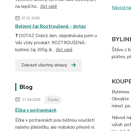
na lepší ho...
číst celé
Návod na 
07.01.2026
Bylinný čaj Roztroušená - dotaz
❓ DOTAZ Dobrý den, objednávala jsem u
BYLIN
Vás vždy produkt: ROZTROUŠENÁ-
Šťávu z b
bylinný čaj 200g (k...
číst celé
plátno, p
Zobrazit všechny dotazy
KOUP
Blog
Bylinnou
Obvykle 
17.04.2026
Články
minut, po
Éčka v potravinách
Návod na
Éčka v potravinách jsou běžnou součástí
výluh pot
našeho jídelníčku, ale málokdo přesně ví,