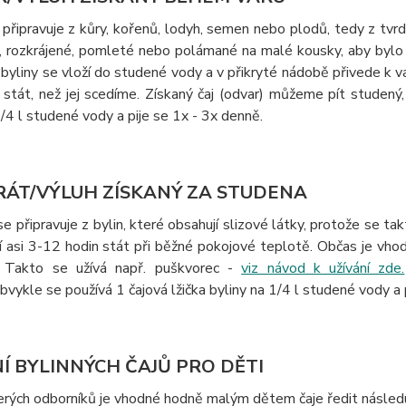
připravuje z kůry, kořenů, lodyh, semen nebo plodů, tedy z tvrdší
, rozkrájené, pomleté nebo polámané na malé kousky, aby bylo m
byliny se vloží do studené vody a v přikryté nádobě přivede k v
stát, než jej scedíme. Získaný čaj (odvar) můžeme pít studený, 
1/4 l studené vody a pije se 1x - 3x denně.
ÁT/VÝLUH ZÍSKANÝ ZA STUDENA
e připravuje z bylin, které obsahují slizové látky, protože se t
jí asi 3-12 hodin stát při běžné pokojové teplotě. Občas je vh
. Takto se užívá např. puškvorec -
viz návod k užívání zde.
bvykle se používá 1 čajová lžička byliny na 1/4 l studené vody a 
Í BYLINNÝCH ČAJŮ PRO DĚTI
erých odborníků je vhodné hodně malým dětem čaje ředit násled