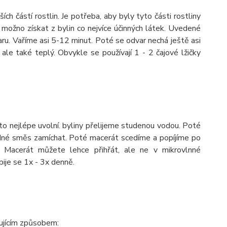
ch částí rostlin. Je potřeba, aby byly tyto části rostliny
ožno získat z bylin co nejvíce účinných látek. Uvedené
aru. Vaříme asi 5-12 minut. Poté se odvar nechá ještě asi
ale také teplý. Obvykle se používají 1 - 2 čajové lžičky
akto nejlépe uvolní. byliny přelijeme studenou vodou. Poté
odné směs zamíchat. Poté macerát scedíme a popíjíme po
Macerát můžete lehce přihřát, ale ne v mikrovlnné
pije se 1x - 3x denně.
ujícím způsobem: