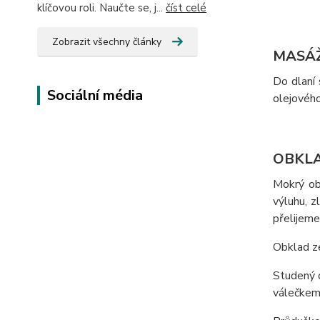
klíčovou roli. Naučte se, j...
číst celé
Zobrazit všechny články
MASÁ
Do dlaní
Sociální média
olejového
OBKL
Mokrý obk
výluhu, z
přelijeme
Obklad ze
Studený o
válečkem 