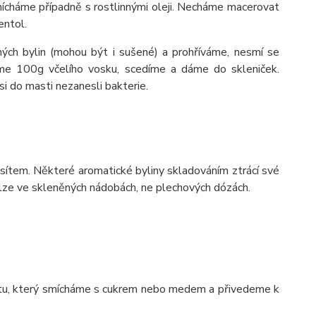
mícháme případně s rostlinnými oleji. Necháme macerovat
entol.
ých bylin (mohou být i sušené) a prohříváme, nesmí se
áme 100g včelího vosku, scedíme a dáme do skleniček.
i do masti nezanesli bakterie.
í sítem. Některé aromatické byliny skladováním ztrácí své
 lze ve skleněných nádobách, ne plechových dózách.
rátu, který smícháme s cukrem nebo medem a přivedeme k