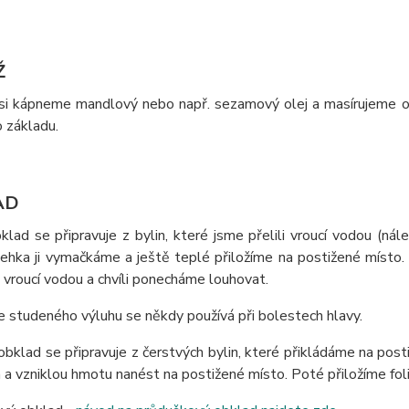
Ž
 si kápneme mandlový nebo např. sezamový olej a masírujeme od
 základu.
AD
lad se připravuje z bylin, které jsme přelili vroucí vodou (nál
lehka ji vymačkáme a ještě teplé přiložíme na postižené místo. 
 vroucí vodou a chvíli ponecháme louhovat.
 studeného výluhu se někdy používá při bolestech hlavy.
bklad se připravuje z čerstvých bylin, které přikládáme na post
a vzniklou hmotu nanést na postižené místo. Poté přiložíme fol