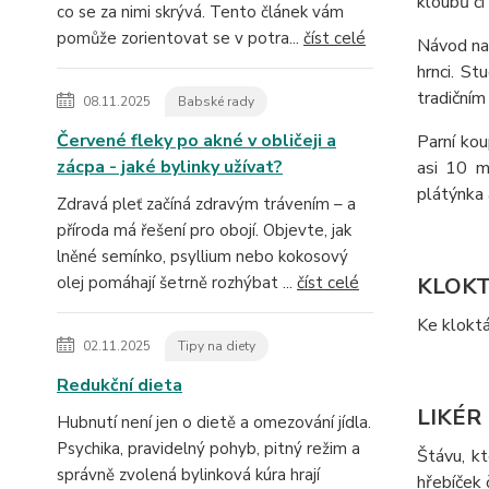
kloubů či 
co se za nimi skrývá. Tento článek vám
pomůže zorientovat se v potra...
číst celé
Návod na
hrnci. S
tradičním
08.11.2025
Babské rady
Červené fleky po akné v obličeji a
Parní kou
zácpa - jaké bylinky užívat?
asi 10 m
plátýnka 
Zdravá pleť začíná zdravým trávením – a
příroda má řešení pro obojí. Objevte, jak
lněné semínko, psyllium nebo kokosový
olej pomáhají šetrně rozhýbat ...
číst celé
KLOK
Ke kloktá
02.11.2025
Tipy na diety
Redukční dieta
LIKÉR
Hubnutí není jen o dietě a omezování jídla.
Psychika, pravidelný pohyb, pitný režim a
Štávu, kt
správně zvolená bylinková kúra hrají
hřebíček č