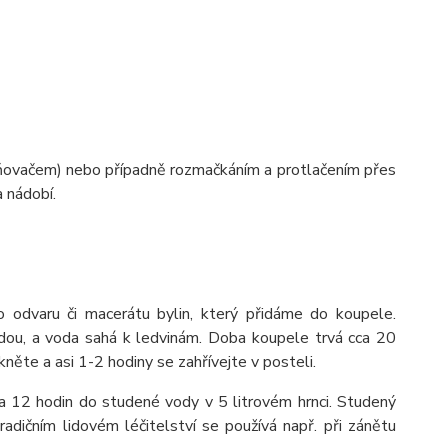
ťavňovačem) nebo případně rozmačkáním a protlačením přes
 nádobí.
 odvaru či macerátu bylin, který přidáme do koupele.
dou, a voda sahá k ledvinám. Doba koupele trvá cca 20
kněte a asi 1-2 hodiny se zahřívejte v posteli.
a 12 hodin do studené vody v 5 litrovém hrnci. Studený
adičním lidovém léčitelství se používá např. při zánětu