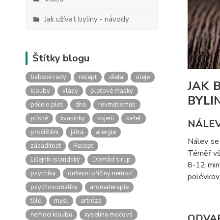
Jak užívat byliny - návody
Štítky blogu
babské rady
recept
dieta
oleje
JAK 
klouby
vlasy
pleťové masky
BYLI
péče o pleť
dna
revmatismus
plísně
kvasinky
kojení
kašel
NÁLEV
pročištění
játra
alergie
Nálev se 
zásaditost
Recept
Téměř vše
Lišejník islandský
Domácí sirup
8-12 minu
psychika
duševní příčiny nemocí
polévková
psychosomatika
aromaterapie
tělo
mysl
artróza
nemoci kloubů
kyselina močová
ODVAR