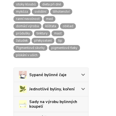
otoky kloubů
dieta při dně
mykóza
svědění
těhotenství
ranní nevolnost
med
domácí výroba
klíšťata
obklad
průdušky
tinktury
mast
žaludek
překyselení
tip
Pigmentové skvrky
pigmentové fleky
pískání v uších
Sypané bylinné čaje
Jednotlivé byliny, koření
Sady na výrobu bylinných
koupelí