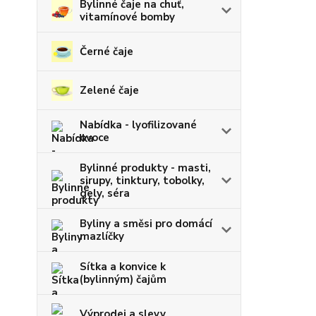
Bylinné čaje na chuť,
vitamínové bomby
Černé čaje
Zelené čaje
Nabídka - lyofilizované
ovoce
Bylinné produkty - masti,
sirupy, tinktury, tobolky,
gely, séra
Byliny a směsi pro domácí
mazlíčky
Sítka a konvice k
(bylinným) čajům
Výprodej a slevy