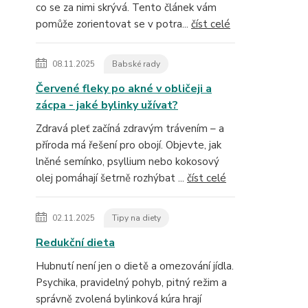
co se za nimi skrývá. Tento článek vám
pomůže zorientovat se v potra...
číst celé
08.11.2025
Babské rady
Červené fleky po akné v obličeji a
zácpa - jaké bylinky užívat?
Zdravá pleť začíná zdravým trávením – a
příroda má řešení pro obojí. Objevte, jak
lněné semínko, psyllium nebo kokosový
olej pomáhají šetrně rozhýbat ...
číst celé
02.11.2025
Tipy na diety
Redukční dieta
Hubnutí není jen o dietě a omezování jídla.
Psychika, pravidelný pohyb, pitný režim a
správně zvolená bylinková kúra hrají