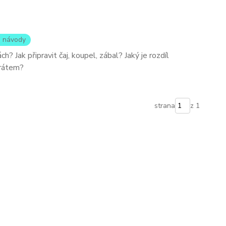
 - návody
ch? Jak připravit čaj, koupel, zábal? Jaký je rozdíl
rátem?
strana
z 1