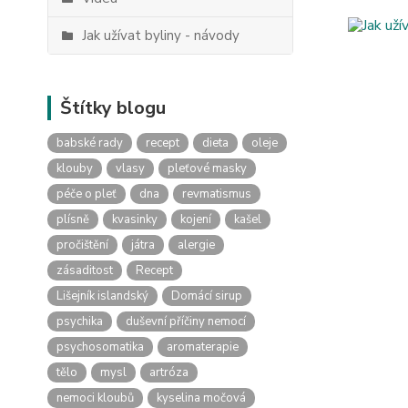
Jak užívat byliny - návody
Štítky blogu
babské rady
recept
dieta
oleje
klouby
vlasy
pleťové masky
péče o pleť
dna
revmatismus
plísně
kvasinky
kojení
kašel
pročištění
játra
alergie
zásaditost
Recept
Lišejník islandský
Domácí sirup
psychika
duševní příčiny nemocí
psychosomatika
aromaterapie
tělo
mysl
artróza
nemoci kloubů
kyselina močová