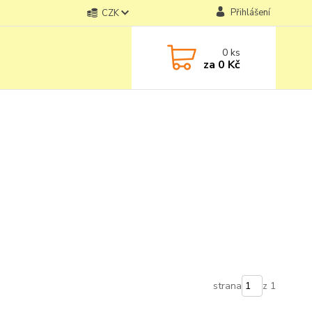
Přihlášení
CZK
0
ks
za
0 Kč
strana
z 1