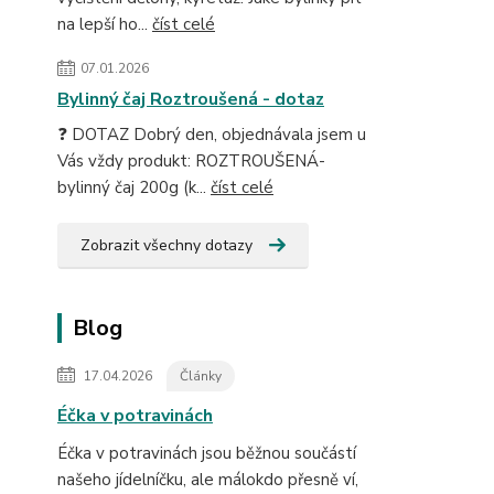
na lepší ho...
číst celé
07.01.2026
Bylinný čaj Roztroušená - dotaz
❓ DOTAZ Dobrý den, objednávala jsem u
Vás vždy produkt: ROZTROUŠENÁ-
bylinný čaj 200g (k...
číst celé
Zobrazit všechny dotazy
Blog
17.04.2026
Články
Éčka v potravinách
Éčka v potravinách jsou běžnou součástí
našeho jídelníčku, ale málokdo přesně ví,