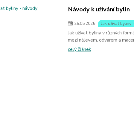
Návody k užívání bylin
25
.
05
.
2025
Jak užívat byliny
Jak užívat byliny v různých formá
mezi nálevem, odvarem a mace
celý článek