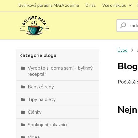
Bylinková poradna MAYA zdarma
O nás
Vše o nákupu
Úvod
Kategorie blogu
Blog
Vyrobte si doma sami - bylinný
receptář
Počtětě s
Babské rady
Tipy na diety
Nejn
Články
Spokojení zákazníci
Videa