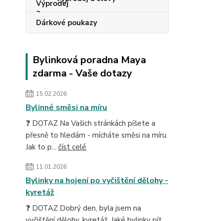
Dárkové poukazy
Bylinková poradna Maya
zdarma - Vaše dotazy
15.02.2026
Bylinné směsi na míru
❓ DOTAZ Na Vašich stránkách píšete a
přesně to hledám - mícháte směsi na míru.
Jak to p...
číst celé
11.01.2026
Bylinky na hojení po vyčištění dělohy -
kyretáž
❓ DOTAZ Dobrý den, byla jsem na
vyčištění dělohy, kyretáž. Jaké bylinky pít