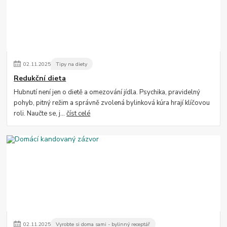
02
.
11
.
2025
Tipy na diety
Redukční dieta
Hubnutí není jen o dietě a omezování jídla. Psychika, pravidelný
pohyb, pitný režim a správně zvolená bylinková kúra hrají klíčovou
roli. Naučte se, j...
číst celé
02
.
11
.
2025
Vyrobte si doma sami - bylinný receptář