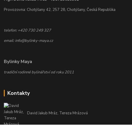
Provozovna: Chotýšany 42, 257 28, Chotýšany, Česká Republika
telefon: +420 730 249 327
email: info@bylinky-maya.cz
Bylinky Maya
tradiční rodinné bylinářství od roku 2011
Kontakty
David Jakub Mráz, Tereza Mrázová
info@bylinky-maya.cz