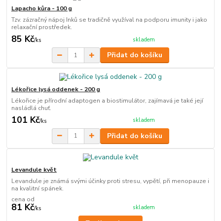
Lapacho kůra - 100 g
Tzv. zázračný nápoj Inků se tradičně využíval na podporu imunity i jako
relaxační prostředek.
85 Kč
skladem
/
ks
Přidat do košíku
Lékořice lysá oddenek - 200 g
Lékořice je přírodní adaptogen a biostimulátor, zajímavá je také její
nasládlá chuť.
101 Kč
skladem
/
ks
Přidat do košíku
Levandule květ
Levandule je známá svými účinky proti stresu, vypětí, při menopauze i
na kvalitní spánek.
cena od
81 Kč
skladem
/
ks