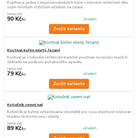
Kopřiva je jedna z nejuniverzálnějších bylin v lidovém léčitelství díky
svým mnohým rozličným účinkům na zdraví.
cena od
90 Kč
skladem
/
ks
Zvolit variantu
Kostival kořen mletý, řezaný
Kostival je v lidovém léčitelství tradičně používán na výrobu mastí či
obkladů na podporu pohybového aparátu.
cena od
79 Kč
skladem
/
ks
Zvolit variantu
Kotvičník zemní nať
Kotvičník je bylina vyhledávaná obzvláště pro svou vlastnost zvyšovat
hladinu testosteronu i vitality.
cena od
89 Kč
skladem
/
ks