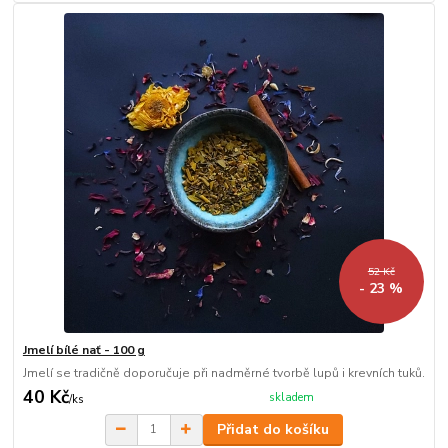
52 Kč
- 23 %
Jmelí bílé nať - 100 g
Jmelí se tradičně doporučuje při nadměrné tvorbě lupů i krevních tuků.
40 Kč
skladem
/
ks
Přidat do košíku