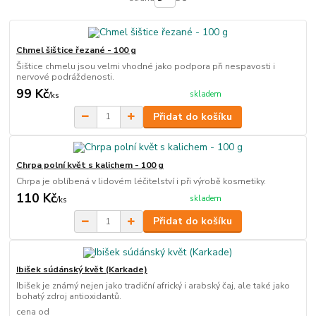
Chmel šištice řezané - 100 g
Šištice chmelu jsou velmi vhodné jako podpora při nespavosti i
nervové podráždenosti.
99 Kč
skladem
/
ks
Přidat do košíku
Chrpa polní květ s kalichem - 100 g
Chrpa je oblíbená v lidovém léčitelství i při výrobě kosmetiky.
110 Kč
skladem
/
ks
Přidat do košíku
Ibišek súdánský květ (Karkade)
Ibišek je známý nejen jako tradiční africký i arabský čaj, ale také jako
bohatý zdroj antioxidantů.
cena od