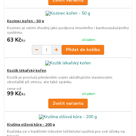
Zvolit variantu
Kozinec kořen - 50 g
Kozinec je velmi vhodný jako podpora imunitního i kardiovaskulárního
systému.
63 Kč
skladem
/
ks
Přidat do košíku
Kozlík lékařský kořen
Kozlík je proslulý především svými uklidňujícími vlastnostmi,
obzvláště při stresu, ale také spánku.
cena od
99 Kč
skladem
/
ks
Zvolit variantu
Krušina olšová kůra - 200 g
Kručinka se v tradičním lidovém léčitelství využívá pro své účinky na
trávení.