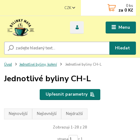
0
ks
CZK
za
0 Kč
Menu
Hledat
Úvod
Jednotlivé byliny, koření
Jednotlivé byliny CH-L
Jednotlivé byliny CH-L
Upřesnit parametry
Nejnovější
Nejlevnější
Nejdražší
Zobrazuji 1-28 z 28
strana
z 1