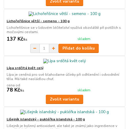
Zvolit variantu
Lichořeřišnice větší - semeno - 100 g
Lichořeřišnice se v lidovém léčitelství využívá obzvláště při potížích s
močovými cestami.
137 Kč
skladem
/
ks
Přidat do košíku
Lípa srdčitá květ celý
Lípa je ceněná pro své blahodarne účinky při odhlenění i odvodnění
těla. Má také nasládlou chuť.
cena od
78 Kč
skladem
/
ks
Zvolit variantu
Lišejník islandský - pukléřka islandská - 100 g
Lišejník je bylinný antioxidant, ale také je známý jako ingredience v