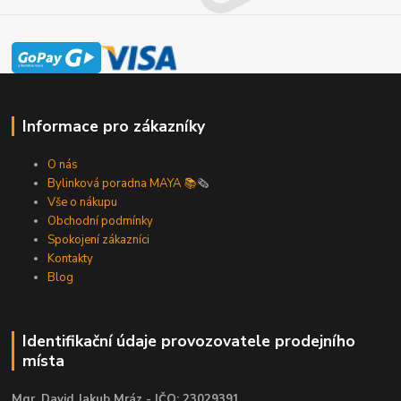
Informace pro zákazníky
O nás
Bylinková poradna MAYA 📚
🗞️
Vše o nákupu
Obchodní podmínky
Spokojení zákazníci
Kontakty
Blog
Identifikační údaje provozovatele prodejního
místa
Mgr. David Jakub Mráz - IČO: 23029391