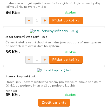
Jestrabina se hojně využívá obzvláště v čajích pro kojící maminky díky
jejímu účinku na tvorbu mléka.
86 Kč
skladem
/
ks
Přidat do košíku
Jetel červený květ celý - 30 g
Červený jetel je velmi vhodný zejména jako podpora při menopauze i
při potížích kardiovaskulárního systému.
56 Kč
skladem
/
ks
Přidat do košíku
Jitrocel kopinatý list
Jitrocel je v lidovém léčitelství ceněný pro své velmi široké spektrum
účinků, od podpory imunity až po podporu kloubů.
cena od
65 Kč
skladem
/
ks
Zvolit variantu