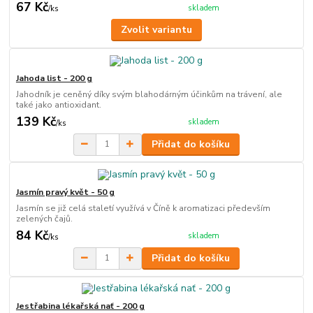
67 Kč
skladem
/
ks
Zvolit variantu
Jahoda list - 200 g
Jahodník je ceněný díky svým blahodárným účinkům na trávení, ale
také jako antioxidant.
139 Kč
skladem
/
ks
Přidat do košíku
Jasmín pravý květ - 50 g
Jasmín se již celá staletí využívá v Číně k aromatizaci především
zelených čajů.
84 Kč
skladem
/
ks
Přidat do košíku
Jestřabina lékařská nať - 200 g