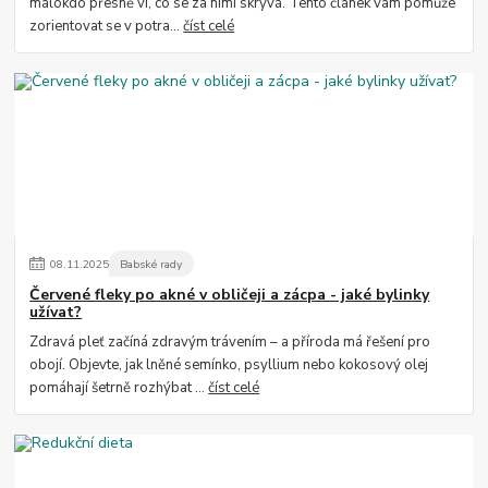
málokdo přesně ví, co se za nimi skrývá. Tento článek vám pomůže
zorientovat se v potra...
číst celé
08
.
11
.
2025
Babské rady
Červené fleky po akné v obličeji a zácpa - jaké bylinky
užívat?
Zdravá pleť začíná zdravým trávením – a příroda má řešení pro
obojí. Objevte, jak lněné semínko, psyllium nebo kokosový olej
pomáhají šetrně rozhýbat ...
číst celé