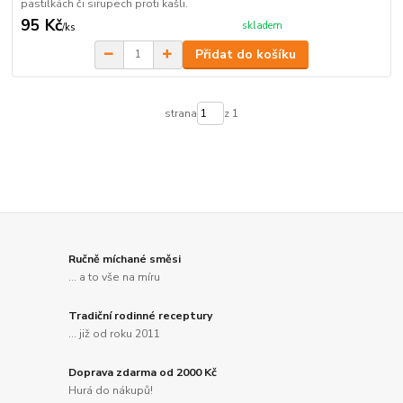
pastilkách či sirupech proti kašli.
95 Kč
skladem
/
ks
Přidat do košíku
strana
z 1
Ručně míchané směsi
... a to vše na míru
Tradiční rodinné receptury
... již od roku 2011
Doprava zdarma od 2000 Kč
Hurá do nákupů!