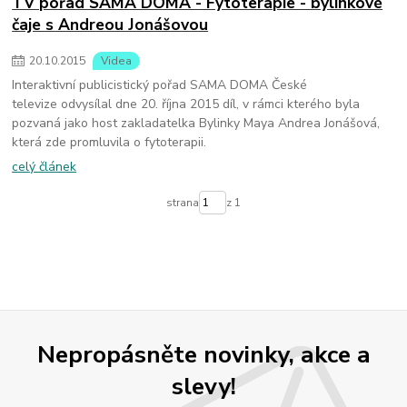
TV pořad SAMA DOMA - Fytoterapie - bylinkové
čaje s Andreou Jonášovou
20
.
10
.
2015
Videa
Interaktivní publicistický pořad SAMA DOMA České
televize odvysílal dne 20. října 2015 díl, v rámci kterého byla
pozvaná jako host zakladatelka Bylinky Maya Andrea Jonášová,
která zde promluvila o fytoterapii.
celý článek
strana
z 1
Nepropásněte novinky, akce a
slevy!