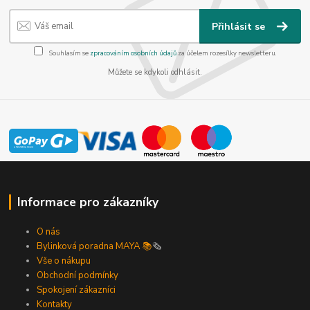
Přihlásit se
Souhlasím se
zpracováním osobních údajů
za účelem rozesílky newsletteru.
Můžete se kdykoli odhlásit.
Informace pro zákazníky
O nás
Bylinková poradna MAYA 📚
🗞️
Vše o nákupu
Obchodní podmínky
Spokojení zákazníci
Kontakty