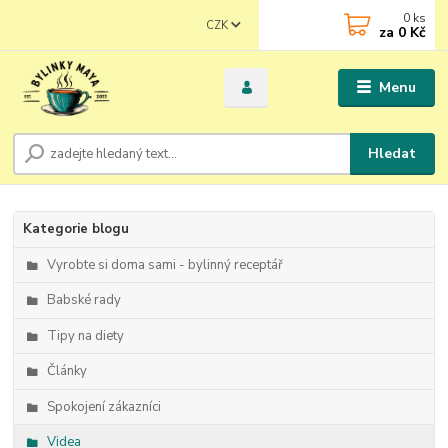
0
ks
CZK
za
0 Kč
Menu
Hledat
Kategorie blogu
Vyrobte si doma sami - bylinný receptář
Babské rady
Tipy na diety
Články
Spokojení zákazníci
Videa