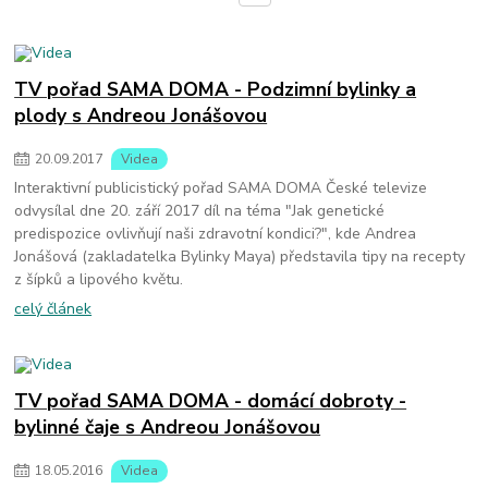
TV pořad SAMA DOMA - Podzimní bylinky a
plody s Andreou Jonášovou
20
.
09
.
2017
Videa
Interaktivní publicistický pořad SAMA DOMA České televize
odvysílal dne 20. září 2017 díl na téma "Jak genetické
predispozice ovlivňují naši zdravotní kondici?", kde Andrea
Jonášová (zakladatelka Bylinky Maya) představila tipy na recepty
z šípků a lipového květu.
celý článek
TV pořad SAMA DOMA - domácí dobroty -
bylinné čaje s Andreou Jonášovou
18
.
05
.
2016
Videa