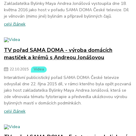
Zakladatelka Bylinky Maya Andrea Jonášová vystoupila dne 18.
května 2016 jako host v pořadu SAMA DOMA České televize. Díl
je věnován (mimo jiné) bylinám a přípravě bylinných čajů.
celý článek
TV pořad SAMA DOMA - výroba domácích
mastiček a krémů s Andreou Jonášovou
22
.
10
.
2015
Videa
Interaktivní publicistický pořad SAMA DOMA České televize
odvysílal dne 22. října 2015 díl, v rámci kterého byla opět pozvaná
jako host zakladatelka Bylinky Maya Andrea Jonášová, která se
zde věnovala tématu fytoterapie a předvedla ukázkovou výrobu
bylinných mastí v domácích podmínkách.
celý článek