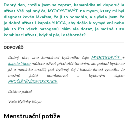
Dobrý den, chtěla jsem se zeptat, kamarádka mi doporučila
užívat Váš bylinný čaj MYOCYSTAVÝT na myom, který mi byl
diagnostikován lékařem, že jí to pomohlo, a slyšela jsem, že
je dobré užívat i kapsle YUCCA, aby došlo k vymydlení nebo
jak to říct všech patogenů. Mám ale dotaz, je možné tuto
kombinaci užívat, když si přeji otěhotnět?
ODPOVĚĎ
Dobrý den, ano kombinaci bylinného čaje
MYOCYSTAVÝT
+
kapsle Yucca
můžete užívat před otěhtoněním, ale pokud byste se
již o miminko snažili, pak bylinný čaj i kapsle ihned vysaďte. Je
možné ještě kombinovat s bylinným čajem
PROČIŠTĚNÍ/DETOXIKACE.
Držíme palce!
Vaše Bylinky Maya
Menstruační potíže