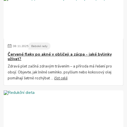
08
.
11
.
2025
Babské rady
Červené fleky po akné v obličeji a zácpa - jaké bylinky
užívat?
Zdravá pleť začíná zdravým trávením – a příroda má řešení pro
obojí. Objevte, jak lněné semínko, psyllium nebo kokosový olej
pomáhají šetrně rozhýbat ...
číst celé