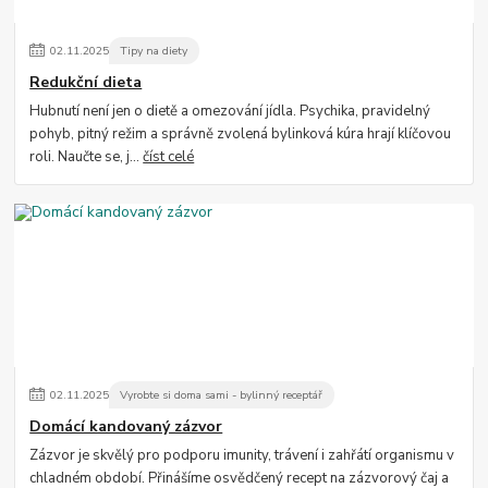
02
.
11
.
2025
Tipy na diety
Redukční dieta
Hubnutí není jen o dietě a omezování jídla. Psychika, pravidelný
pohyb, pitný režim a správně zvolená bylinková kúra hrají klíčovou
roli. Naučte se, j...
číst celé
02
.
11
.
2025
Vyrobte si doma sami - bylinný receptář
Domácí kandovaný zázvor
Zázvor je skvělý pro podporu imunity, trávení i zahřátí organismu v
chladném období. Přinášíme osvědčený recept na zázvorový čaj a