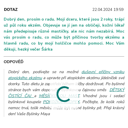
22.04.2024 19:59
DOTAZ
Dobrý den, prosím o radu. Mojí dceru, které jsou 2 roky, trápí
už půl roku ekzém. Objevuje se jí jen na obličeji, kožní lékař
nám předepisuje různé mastičky, ale nic nám nezabírá. Moc
vás prosím o radu, co může být příčinou tvorby ekzému a
hlavně radu, co by mojí holčičce mohlo pomoci. Moc Vám
děkuji, hezký večer Šárka
ODPOVĚĎ
Dobrý den, podívejte se na možné
duševní příčiny vzniku
atopického ekzému
a upravte při atopickém ekzému jídelníček své
dcerky. Tuto dietu je zapotřebí během léčby dodržovat. Po bylinné
stránce bych vám doporučila bylinkovou čajovou směs
DĚTSKÝ
ČISTÍCÍ ČAJ
a
MĚSÍČKOVOU MAST
. Vhodné jsou i sedací
bylinkové koupele
POKOŽKA ATOPEX
. Počítejte, že kolik roků
nemoc trvá, tolik měsíců může být nutné bylinky pít. Přeji krásný
den! Vaše Bylinky Maya