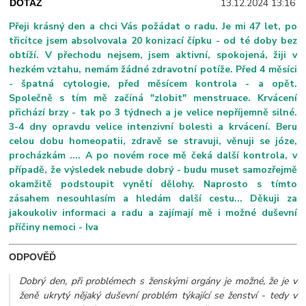
13.12.2024 13:16
DOTAZ
Přeji krásný den a chci Vás požádat o radu. Je mi 47 let, po
třicítce jsem absolvovala 20 konizací čípku - od té doby bez
obtíží. V přechodu nejsem, jsem aktivní, spokojená, žiji v
hezkém vztahu, nemám žádné zdravotní potíže. Před 4 měsíci
- špatná cytologie, před měsícem kontrola - a opět.
Společně s tím mě začíná "zlobit" menstruace. Krvácení
přichází brzy - tak po 3 týdnech a je velice nepříjemně silné.
3-4 dny opravdu velice intenzivní bolesti a krvácení. Beru
celou dobu homeopatii, zdravě se stravuji, věnuji se józe,
procházkám .... A po novém roce mě čeká další kontrola, v
případě, že výsledek nebude dobrý - budu muset samozřejmě
okamžitě podstoupit vynětí dělohy. Naprosto s tímto
zásahem nesouhlasím a hledám další cestu... Děkuji za
jakoukoliv informaci a radu a zajímají mě i možné duševní
příčiny nemoci - Iva
ODPOVĚĎ
Dobrý den, při problémech s ženskými orgány je možné, že je v
ženě ukrytý nějaký duševní problém týkající se ženství - tedy v