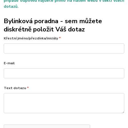
případě odpověď najdete přímo na našem webu v sekci všech
dotazů.
Bylinková poradna - sem můžete
diskrétně položit Váš dotaz
Křestní jméno/přezdívka/iniciály
*
E-mail
Text dotazu
*