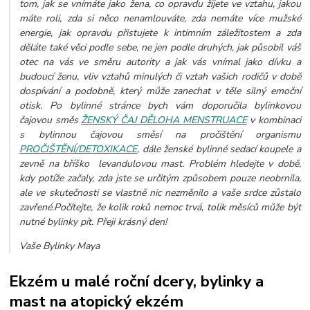
tom, jak se vnímáte jako žena, co opravdu žijete ve vztahu, jakou
máte roli, zda si něco nenamlouváte, zda nemáte více mužské
energie, jak opravdu přistujete k intimním záležitostem a zda
děláte také věci podle sebe, ne jen podle druhých, jak působil váš
otec na vás ve směru autority a jak vás vnímal jako dívku a
budoucí ženu, vliv vztahů minulých či vztah vašich rodičů v době
dospívání a podobně, který může zanechat v těle silný emoční
otisk. Po bylinné stránce bych vám doporučila bylinkovou
čajovou směs
ŽENSKÝ ČAJ DĚLOHA MENSTRUACE
v kombinaci
s bylinnou čajovou směsí na pročištění organismu
PROČIŠTĚNÍ/DETOXIKACE
, dále ženské bylinné sedací koupele a
zevně na bříško levandulovou mast. Problém hledejte v době,
kdy potíže začaly, zda jste se určitým způsobem pouze neobrnila,
ale ve skutečnosti se vlastně nic nezměnilo a vaše srdce zůstalo
zavřené.Počítejte, že kolik roků nemoc trvá, tolik měsíců může být
nutné bylinky pít. Přeji krásný den!
Vaše Bylinky Maya
Ekzém u malé roční dcery, bylinky a
mast na atopický ekzém