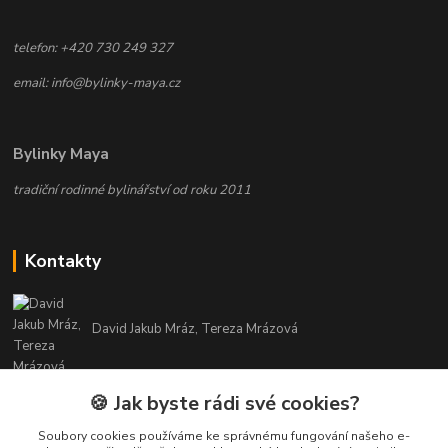
telefon: +420 730 249 327
email: info@bylinky-maya.cz
Bylinky Maya
tradiční rodinné bylinářství od roku 2011
Kontakty
David Jakub Mráz, Tereza Mrázová
info@bylinky-maya.cz
🍪 Jak byste rádi své cookies?
Soubory cookies používáme ke správnému fungování našeho e-