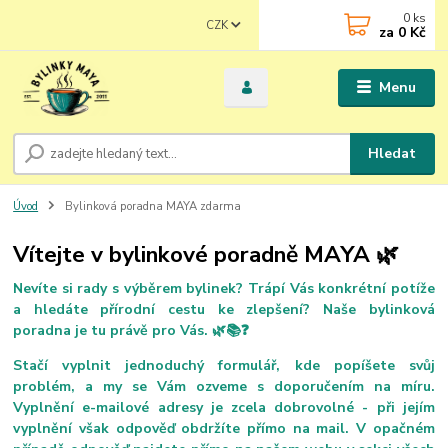
0
ks
CZK
za
0 Kč
Menu
Hledat
Úvod
Bylinková poradna MAYA zdarma
Vítejte v bylinkové poradně MAYA 🌿
Ne
víte si rady s výběrem bylinek? Trápí Vás konkrétní potíže
a hledáte přírodní cestu ke zlepšení? Naše bylinková
poradna je tu právě pro Vás. 🌿📚❓
Stačí vyplnit jednoduchý formulář, kde popíšete svůj
problém, a my se Vám ozveme s doporučením na míru.
Vyplnění e-mailové adresy je zcela dobrovolné - při jejím
vyplnění však odpověď obdržíte přímo na mail. V opačném