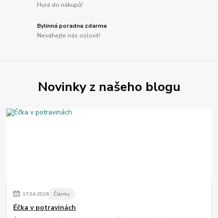
Hurá do nákupů!
Bylinná poradna zdarma
Neváhejte nás oslovit!
Novinky z našeho blogu
17
.
04
.
2026
Články
Éčka v potravinách