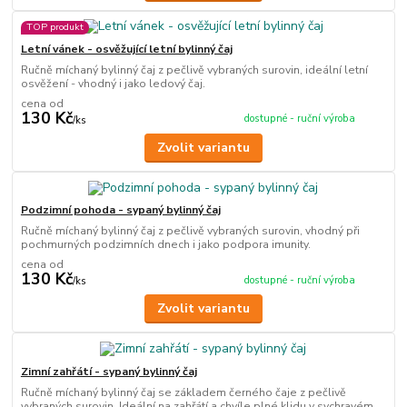
TOP produkt
Letní vánek - osvěžující letní bylinný čaj
Ručně míchaný bylinný čaj z pečlivě vybraných surovin, ideální letní
osvěžení - vhodný i jako ledový čaj.
cena od
130 Kč
dostupné - ruční výroba
/
ks
Zvolit variantu
Podzimní pohoda - sypaný bylinný čaj
Ručně míchaný bylinný čaj z pečlivě vybraných surovin, vhodný při
pochmurných podzimních dnech i jako podpora imunity.
cena od
130 Kč
dostupné - ruční výroba
/
ks
Zvolit variantu
Zimní zahřátí - sypaný bylinný čaj
Ručně míchaný bylinný čaj se základem černého čaje z pečlivě
vybraných surovin. Ideální na zahřátí a chvíle plné klidu v sychravém