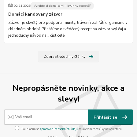
02
.
11
.
2025
Vyrobte si doma sami - bylinný receptář
Domácí kandovaný zázvor
Zázvor je skvělý pro podporu imunity, trávení i zahřátí organismu v
chladném období. Přinášíme osvědčený recept na zázvorový čaj a
jednoduchý návod na...
číst celé
Zobrazit všechny články
Nepropásněte novinky, akce a
slevy!
Přihlásit se
Souhlasím se
zpracováním osobních údajů
za účelem rozesílky newsletteru.