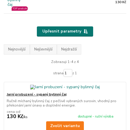
130 Kč
TOP produkt
Upřesnit parametry
Nejnovější
Nejlevnější
Nejdražší
Zobrazuji 1-4 z 4
strana
z 1
Jarní probuzení - sypaný bylinný čaj
Ručně míchaný bylinný čaj z pečlivě vybraných surovin, vhodný pro
překonání jarní únavy a doplnění energie.
cena od
130 Kč
dostupné - ruční výroba
/
ks
Zvolit variantu