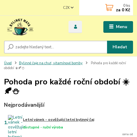
0
ks
CZK
za
0 Kč
Menu
Hledat
Úvod
Bylinné čaje na chuť, vitamínové bomby
Pohoda pro každé roční
období ☀️🍂⛄
Pohoda pro každé roční období ☀️
🍂⛄
Nejprodávanější
Letní vánek - osvěžující letní bylinný čaj
1.
dostupné - ruční výroba
cena od