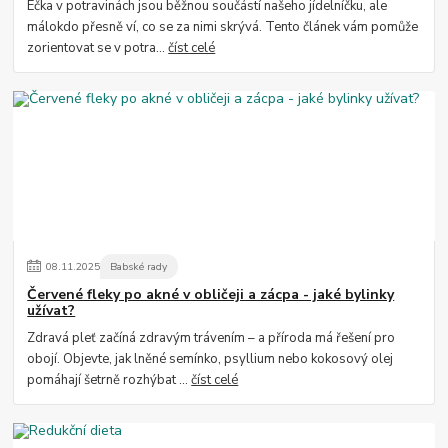
Éčka v potravinách jsou běžnou součástí našeho jídelníčku, ale
málokdo přesně ví, co se za nimi skrývá. Tento článek vám pomůže
zorientovat se v potra...
číst celé
08
.
11
.
2025
Babské rady
Červené fleky po akné v obličeji a zácpa - jaké bylinky
užívat?
Zdravá pleť začíná zdravým trávením – a příroda má řešení pro
obojí. Objevte, jak lněné semínko, psyllium nebo kokosový olej
pomáhají šetrně rozhýbat ...
číst celé