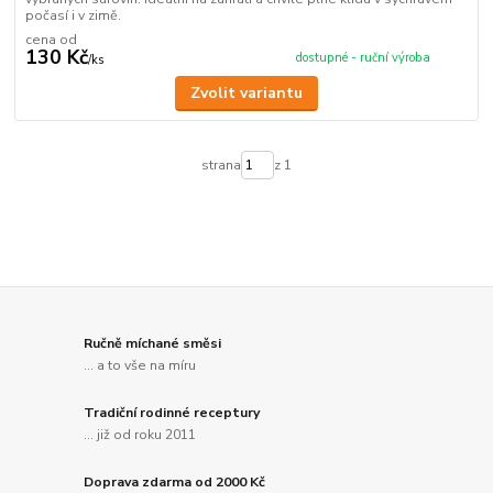
počasí i v zimě.
cena od
130 Kč
dostupné - ruční výroba
/
ks
Zvolit variantu
strana
z 1
Ručně míchané směsi
... a to vše na míru
Tradiční rodinné receptury
... již od roku 2011
Doprava zdarma od 2000 Kč