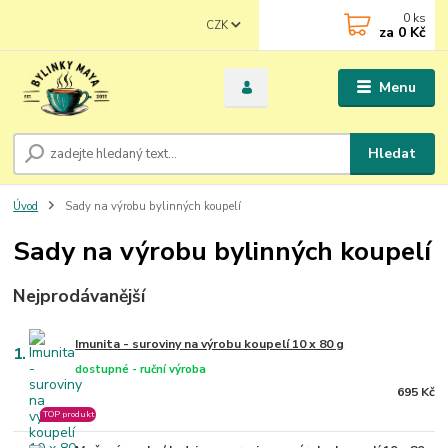
0
ks
CZK
za
0 Kč
Menu
Hledat
Úvod
Sady na výrobu bylinných koupelí
Sady na výrobu bylinných koupelí
Nejprodávanější
Imunita - suroviny na výrobu koupelí 10 x 80 g
1.
dostupné - ruční výroba
695 Kč
TOP produkt