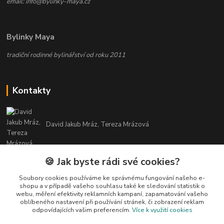
email: info@bylinky-maya.cz
Bylinky Maya
tradiční rodinné bylinářství od roku 2011
Kontakty
David Jakub Mráz, Tereza Mrázová
info@bylinky-maya.cz
🍪 Jak byste rádi své cookies?
Soubory cookies používáme ke správnému fungování našeho e-
shopu a v případě vašeho souhlasu také ke sledování statistik o
webu, měření efektivity reklamních kampaní, zapamatování vašeho
oblíbeného nastavení při používání stránek, či zobrazení reklam
odpovídajících vašim preferencím.
Více k využití cookies