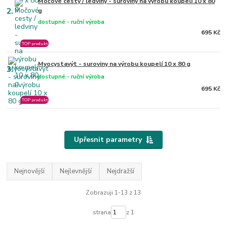
Močové cesty / ledviny - suroviny na výrobu koupelí 10 x 80
2.
g
dostupné - ruční výroba
695 Kč
TOP produkt
Myocystavýt - suroviny na výrobu koupelí 10 x 80 g
3.
dostupné - ruční výroba
695 Kč
TOP produkt
Upřesnit parametry
Nejnovější
Nejlevnější
Nejdražší
Zobrazuji 1-13 z 13
strana
z 1