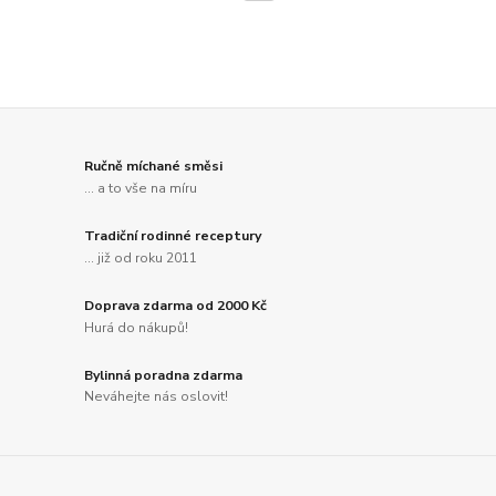
Ručně míchané směsi
... a to vše na míru
Tradiční rodinné receptury
... již od roku 2011
Doprava zdarma od 2000 Kč
Hurá do nákupů!
Bylinná poradna zdarma
Neváhejte nás oslovit!