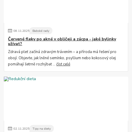
08
.
11
.
2025
Babské rady
Červené fleky po akné v obličeji a zácpa - jaké bylinky
užívat?
Zdravá pleť začíná zdravým trávením – a příroda má řešení pro
obojí. Objevte, jak lněné semínko, psyllium nebo kokosový olej
pomáhají šetrně rozhýbat ...
číst celé
02
.
11
.
2025
Tipy na diety