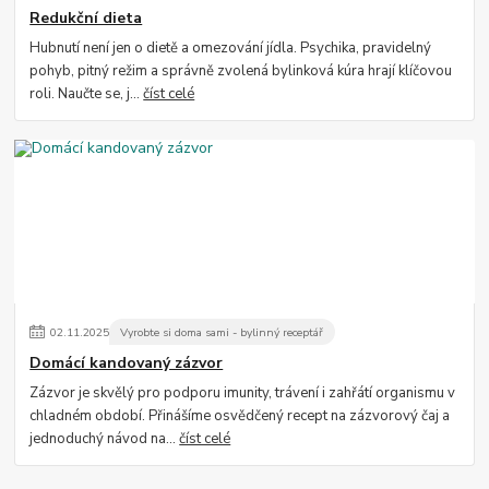
Redukční dieta
Hubnutí není jen o dietě a omezování jídla. Psychika, pravidelný
pohyb, pitný režim a správně zvolená bylinková kúra hrají klíčovou
roli. Naučte se, j...
číst celé
02
.
11
.
2025
Vyrobte si doma sami - bylinný receptář
Domácí kandovaný zázvor
Zázvor je skvělý pro podporu imunity, trávení i zahřátí organismu v
chladném období. Přinášíme osvědčený recept na zázvorový čaj a
jednoduchý návod na...
číst celé