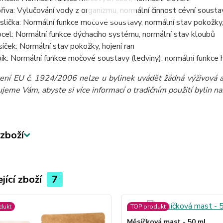
řiva: Vylučování vody z organizmu, normální činnost cévní sousta
slička: Normální funkce močové soustavy, normální stav pokožky,
rocel: Normální funkce dýchacího systému, normální stav kloubů
íček: Normální stav pokožky, hojení ran
ík: Normální funkce močové soustavy (ledviny), normální funkce h
zení EU č. 1924/2006 nelze u bylinek uvádět žádná výživová a 
eme Vám, abyste si více informací o tradičním použití bylin našli
zboží
jící zboží
7
dukt
TOP produkt
Měsíčková mast - 50 ml