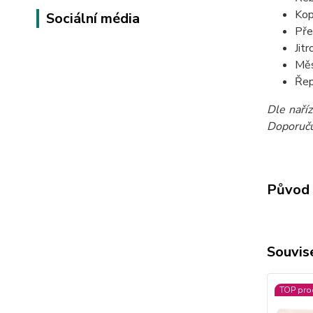
Kop
Sociální média
Pře
Jit
Měs
Řep
Dle naří
Doporučuj
Původ 
Souvise
TOP pro