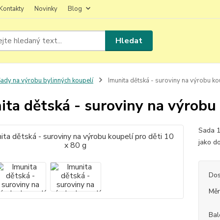
Kontakty
Novinky
Blog
Hledat
ady na výrobu bylinných koupelí
Imunita dětská - suroviny na výrobu kou
ita dětská - suroviny na výrobu 
Sada 1
jako d
Dos
Měr
Bal