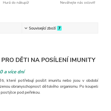
Hurá do nákupů!
Neváhejte nás oslovit!
Související zboží
7
PRO DĚTI NA POSÍLENÍ IMUNITY
0 a více dní
ti, které potřebují posílit imunitu nebo jsou v období
rozenou obranyschopnost dětského organismu. Po koupeli
 postýlce pod peřinkou.