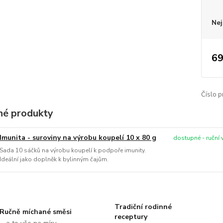
Nej
69
Číslo p
é produkty
Imunita - suroviny na výrobu koupelí 10 x 80 g
dostupné - ruční
Sada 10 sáčků na výrobu koupelí k podpoře imunity.
Ideální jako doplněk k bylinným čajům.
Tradiční rodinné
Ručně míchané směsi
receptury