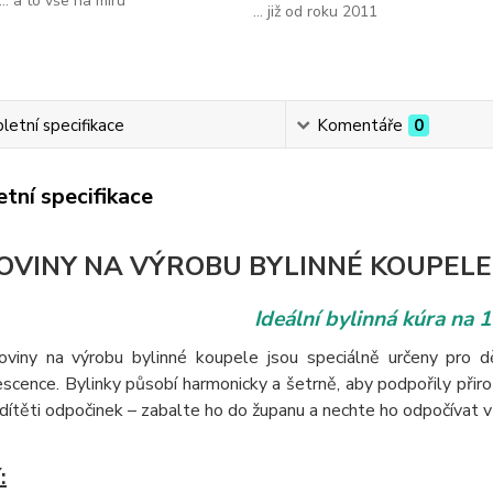
... a to vše na míru
... již od roku 2011
etní specifikace
Komentáře
0
tní specifikace
OVINY NA VÝROBU BYLINNÉ KOUPELE 
Ideální bylinná kúra na 1
oviny na výrobu bylinné koupele jsou speciálně určeny pro dě
escence. Bylinky působí harmonicky a šetrně, aby podpořily při
dítěti odpočinek – zabalte ho do županu a nechte ho odpočívat v
: