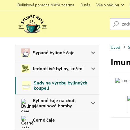
Bylinková poradna MAYA zdarma
O nás
Vše o nákupu
Úvod
S
Sypané bylinné čaje
Imun
Jednotlivé byliny, koření
Sady na výrobu bylinných
koupelí
Bylinné čaje na chuť,
vitamínové bomby
Černé čaje