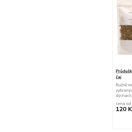
Průdušk
čaj
Ručně mí
vybranýc
dýchacíc
cena od
120 K