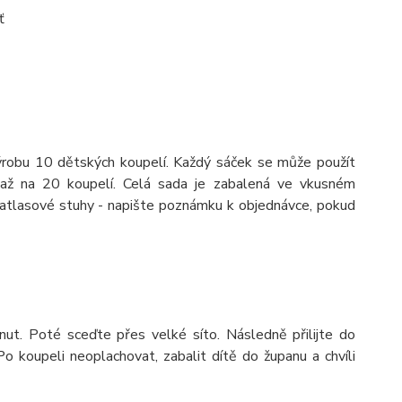
ť
robu 10 dětských koupelí. Každý sáček se může použít
 až na 20 koupelí. Celá sada je zabalená ve vkusném
 z atlasové stuhy - napište poznámku k objednávce, pokud
nut. Poté sceďte přes velké síto. Následně přilijte do
 koupeli neoplachovat, zabalit dítě do županu a chvíli