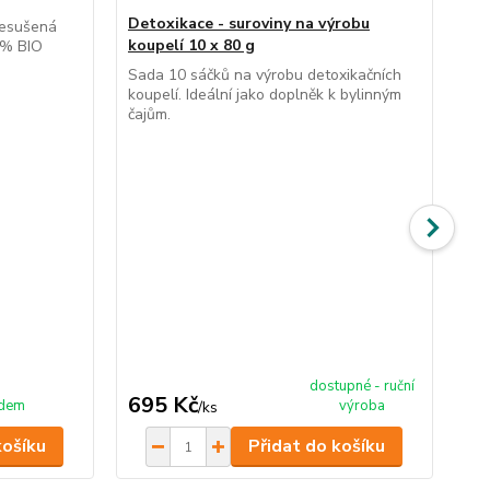
Detoxikace - suroviny na výrobu
Pro
přesušená
koupelí 10 x 80 g
čaj
0 % BIO
Sada 10 sáčků na výrobu detoxikačních
Ruč
koupelí. Ideální jako doplněk k bylinným
vyb
čajům.
kaž
oči
ce
dostupné - ruční
695 Kč
1
adem
výroba
/
ks
košíku
Přidat do košíku