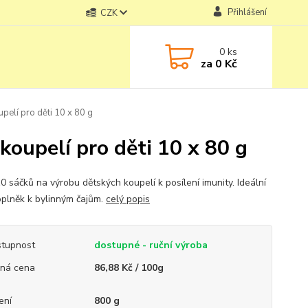
Přihlášení
CZK
0
ks
za
0 Kč
pelí pro děti 10 x 80 g
koupelí pro děti 10 x 80 g
0 sáčků na výrobu dětských koupelí k posílení imunity. Ideální
oplněk k bylinným čajům.
celý popis
tupnost
dostupné - ruční výroba
ná cena
86,88 Kč / 100g
ení
800 g