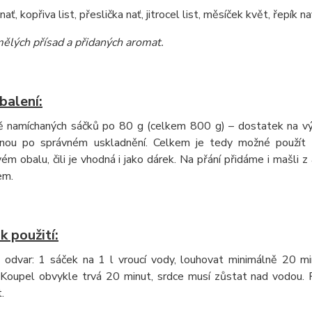
ať, kopřiva list, přeslička nať, jitrocel list, měsíček květ, řepík na
ělých přísad a přidaných aromat
.
balení:
ě namíchaných sáčků po 80 g (celkem 800 g) – dostatek na vý
dnou po správném uskladnění. Celkem je tedy možné použít
ém obalu, čili je vhodná i jako dárek. Na přání přidáme i mašli
em.
 použití:
e odvar: 1 sáček na 1 l vroucí vody, louhovat minimálně 20 mi
 Koupel obvykle trvá 20 minut, srdce musí zůstat nad vodou. Po
.