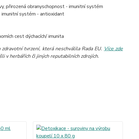
vy, přirozená obranyschopnost - imunitní systém
 imunitní systém - antioxidant
orních cest dýchacích/ imunita
zdravotní tvrzení, která neschválila Rada EU.
Více zde
 v herbářích či jiných reputabilních zdrojích.
TO