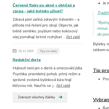
Je 
Červené fleky po akné v obličeji a
zácpa - jaké bylinky užívat?
Tradič
Zdravá pleť začíná zdravým trávením – a
"Bylin
příroda má řešení pro obojí. Objevte, jak
minut.
lněné semínko, psyllium nebo kokosový
do pos
olej pomáhají šetrně rozhýbat ...
číst celé
Bylinky 
celkem na
02.11.2025
Tipy na diety
Redukční dieta
Hubnutí není jen o dietě a omezování jídla.
Tip pro
Psychika, pravidelný pohyb, pitný režim a
Pro
správně zvolená bylinková kúra hrají
klíčovou roli. Naučte se, j...
číst celé
Zobrazit všechny články
Vybran
Řeb