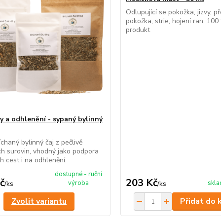
Odlupující se pokožka, jizvy, 
pokožka, strie, hojení ran, 10
produkt
y a odhlenění - sypaný bylinný
chaný bylinný čaj z pečlivě
h surovin, vhodný jako podpora
h cest i na odhlenění.
dostupné - ruční
č
203 Kč
výroba
skl
/
ks
/
ks
Zvolit variantu
Přidat do 