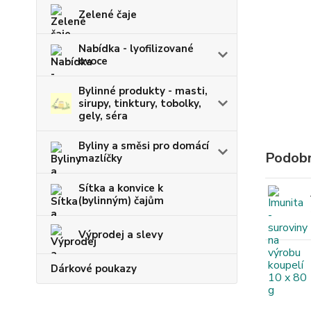
Zelené čaje
Nabídka - lyofilizované
ovoce
Bylinné produkty - masti,
sirupy, tinktury, tobolky,
gely, séra
Byliny a směsi pro domácí
Podobn
mazlíčky
Sítka a konvice k
(bylinným) čajům
Výprodej a slevy
Dárkové poukazy