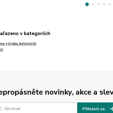
zařazeno v kategoriích
na výrobu bylinných
lí
epropásněte novinky, akce a slev
Přihlásit se