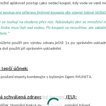
možné aplikovat postup i jako sedací koupel, kdy voda ve vaně mu
ní postup pro přípravu bylinné koupele dle slavné lidové léčitel
y se louhují na studeno přes noc. Následující den se množství 
 Srdce musí být nad vodou. Po koupeli se nesušíme, ale zabal
tele."
můžete použít pro výrobu odvaru ještě 1x po správném uskladněn
 dvě použití při správném uskladnění.
 lepší účinek:
 posílení imunity kombinujte s bylinným čajem IMUNITA.
á schválená zdravotní tvrzení (EU):
říček: Normální funkce močových cest, normální trávení