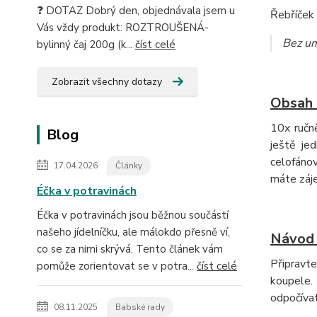
❓ DOTAZ Dobrý den, objednávala jsem u
Řebříček n
Vás vždy produkt: ROZTROUŠENÁ-
Bez um
bylinný čaj 200g (k...
číst celé
Zobrazit všechny dotazy
Obsah 
10x ručn
Blog
ještě je
celofánov
17.04.2026
Články
máte záj
Éčka v potravinách
Éčka v potravinách jsou běžnou součástí
našeho jídelníčku, ale málokdo přesně ví,
Návod k
co se za nimi skrývá. Tento článek vám
Připravt
pomůže zorientovat se v potra...
číst celé
koupele.
odpočívat
08.11.2025
Babské rady