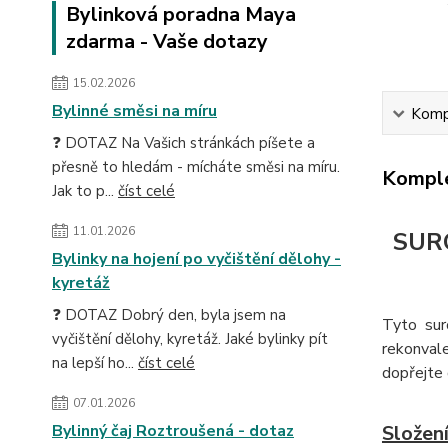
Bylinková poradna Maya
zdarma - Vaše dotazy
15.02.2026
Bylinné směsi na míru
Kompl
❓ DOTAZ Na Vašich stránkách píšete a
přesně to hledám - mícháte směsi na míru.
Komple
Jak to p...
číst celé
11.01.2026
SUR
Bylinky na hojení po vyčištění dělohy -
kyretáž
❓ DOTAZ Dobrý den, byla jsem na
Tyto sur
vyčištění dělohy, kyretáž. Jaké bylinky pít
rekonval
na lepší ho...
číst celé
dopřejte 
07.01.2026
Bylinný čaj Roztroušená - dotaz
Složení