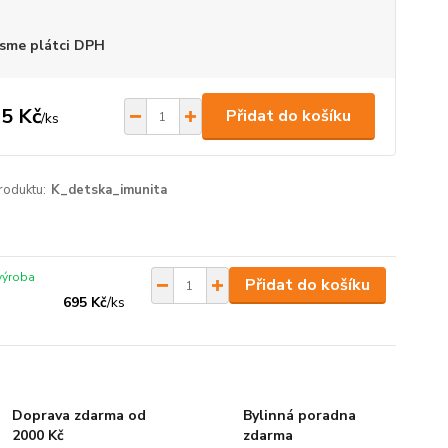
sme plátci DPH
5 Kč
Přidat do košíku
/
ks
roduktu:
K_detska_imunita
 výroba
Přidat do košíku
695 Kč
/
ks
Doprava zdarma od
Bylinná poradna
2000 Kč
zdarma