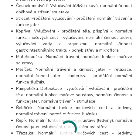
Česnek medvědí: Vylučování těžkých kovů, normální činnost
oběhové a střevní soustavy
Jitrocel: Pročištění, vylučování - pročištění, normální trávení a
funkce jater
Kopřiva: Vylučování - pročištění těla, přispívá k normální
funkci močových cest - vylučování, normální činnost ledvin,
vylučování vody z organizmu, normální činnost
gastrointestinálního traktu - pohyb střev a mikroflora
Mateřídouška: Normální trávení, normální funkce močové
soustavy
Měsíček: Normální trávení a činnost jater - relaxace,
normální činnost jater - choleréza - pročištění, normální
funkce žlučníku
Pampeliška: Detoxikace - vylučování, vylučování - pročištění
těla, normální funkce močové soustavy, normální činnost a
funkce jater, normální trávení - stimulace
Řebříček: Normální funkce močových cest a ledviny,
normální trávení, normální funkce žlučníku
Řepík: Normální funkce močové soustavy (ledviny), normální
činnost jater, vylučování, normální činnost střev
Třezalka: Normální funkce močových cest - ledviny,