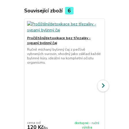
Související zboží
6
Pročištění/detoxikace bez třezalky -
sypaný bylinný čaj
Ručně míchaný bylinný čaj z pečlivě
vybraných surovin, vhodný jako základ každé
bylinné kúry, ideální na kompletní očistu
organismu.
Jarní detoxi
Ručně míchan
vybraných su
na jaro a ce
cena od
cena od
dostupné - ruční
120 Kč
120 Kč
výroba
/
ks
/
ks