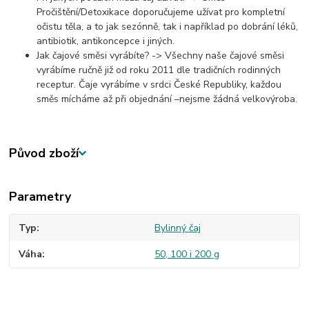
Pročištění/Detoxikace doporučujeme užívat pro kompletní
očistu těla, a to jak sezónně, tak i například po dobrání léků,
antibiotik, antikoncepce i jiných.
Jak čajové směsi vyrábíte? -> Všechny naše čajové směsi
vyrábíme ručně již od roku 2011 dle tradičních rodinných
receptur. Čaje vyrábíme v srdci České Republiky, každou
směs mícháme až při objednání –nejsme žádná velkovýroba.
Původ zboží
Parametry
Typ
Bylinný čaj
Váha
50, 100 i 200 g