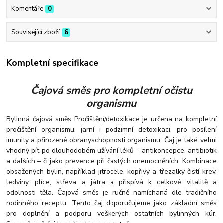
Komentáře
0
Související zboží
6
Kompletní specifikace
Čajová směs pro kompletní očistu
organismu
Bylinná čajová směs Pročištění/detoxikace je určena na kompletní
pročištění organismu, jarní i podzimní detoxikaci, pro posílení
imunity a přirozené obranyschopnosti organismu. Čaj je také velmi
vhodný pít po dlouhodobém užívání léků – antikoncepce, antibiotik
a dalších – či jako prevence při častých onemocněních.
Kombinace
obsažených bylin, například jitrocele, kopřivy a třezalky čistí krev,
ledviny, plíce, střeva a játra a přispívá k celkové vitalitě a
odolnosti těla. Čajová směs je ručně namíchaná dle tradičního
rodinného receptu. Tento čaj doporučujeme jako základní směs
pro doplnění a podporu veškerých ostatních bylinných kúr.