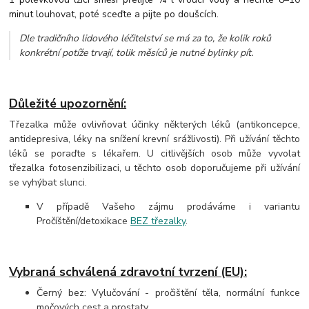
minut louhovat, poté sceďte a pijte po doušcích.
Dle tradičního lidového léčitelství se má za to, že kolik roků
konkrétní potíže trvají, tolik měsíců je nutné bylinky pít.
Důležité upozornění:
Třezalka může ovlivňovat účinky některých léků (antikoncepce,
antidepresiva, léky na snížení krevní srážlivosti). Při užívání těchto
léků se poraďte s lékařem. U citlivějších osob může vyvolat
třezalka fotosenzibilizaci, u těchto osob doporučujeme při užívání
se vyhýbat slunci.
V případě Vašeho zájmu prodáváme i variantu
Pročíštění/detoxikace
BEZ třezalky
.
Vybraná schválená zdravotní tvrzení (EU):
Černý bez: Vylučování - pročištění těla, normální funkce
močových cest a prostaty