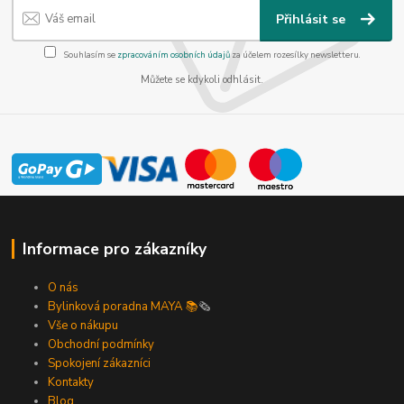
Přihlásit se
Souhlasím se
zpracováním osobních údajů
za účelem rozesílky newsletteru.
Můžete se kdykoli odhlásit.
Informace pro zákazníky
O nás
Bylinková poradna MAYA 📚
🗞️
Vše o nákupu
Obchodní podmínky
Spokojení zákazníci
Kontakty
Blog