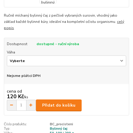
Ručně míchaný bylinný čaj z pečlivě vybraných surovin, vhodný jako
základ každé bylinné kúry, ideální na kompletní očistu organismu.
celý
popis
Dostupnost
dostupné - ruční výroba
Váha
Nejsme plátci DPH
cena od
120 Kč
/
ks
Přidat do košíku
Číslo produktu:
BC_procisteni
Typ:
Bylinný čaj