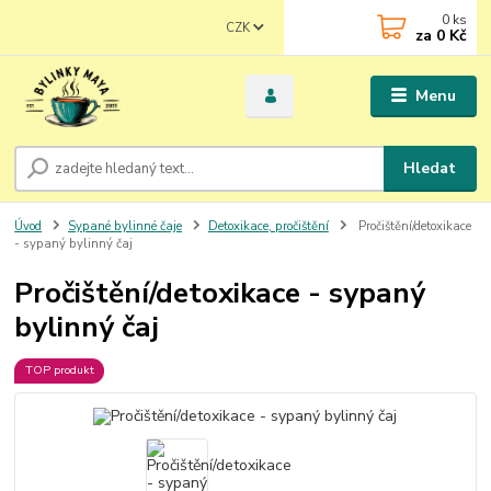
0
ks
CZK
za
0 Kč
Menu
Hledat
Úvod
Sypané bylinné čaje
Detoxikace, pročištění
Pročištění/detoxikace
- sypaný bylinný čaj
Pročištění/detoxikace - sypaný
bylinný čaj
TOP produkt