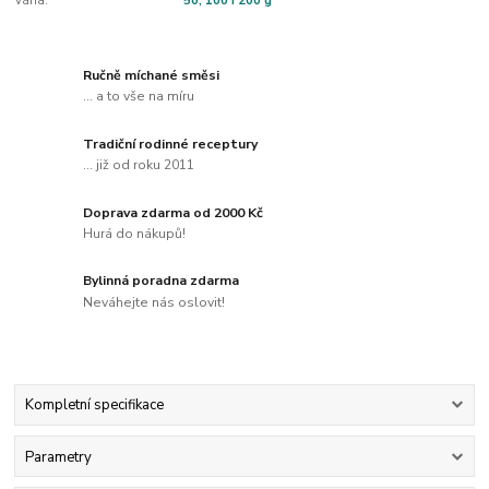
Váha:
50, 100 i 200 g
Ručně míchané směsi
... a to vše na míru
Tradiční rodinné receptury
... již od roku 2011
Doprava zdarma od 2000 Kč
Hurá do nákupů!
Bylinná poradna zdarma
Neváhejte nás oslovit!
Kompletní specifikace
Parametry