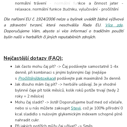
normální trávení - normální funkce a činnost jater -
relaxace, normální funkce žlučníku, vylučování - pročištění
Dle nařízení EU č. 1924/2006 nelze u bylinek uvádět žádná výživová
a zdravotní tvrzení, která neschválila Rada EU.
Více zde
.
Doporučujeme Vám, abyste si více informací o tradičním použití
bylin našli v herbářích či jiných reputabilních zdrojích.
Nejčastější dotazy (FAQ):
Jak často mohu čaj pít? -> Čaj podávejte samostatně 1-4x
denně, při kombinaci s jinými bylinnými čaji (nejlépe
s
Pročištění/detoxikace
) podávejte pak maximálně 3x denně.
Jak dlouho mám čaj pít? -> herbáře udávají, že je vhodné
bylinné čaje pít tolik měsíců, kolik roků potíže trvají (tedy 2
roky = 2 měsíce)
Mohu čaj sladit? -> Jistě! Doporučujeme buď med od včelaře,
nebo si u nás můžete zakoupit
Stevii
, což je 100% přírodní 0
kcal sladidlo s nulovým glykemickým indexem schopné plně
nahradit cukr.
Při jakých potížích můžu čaj užívat? -> Směs