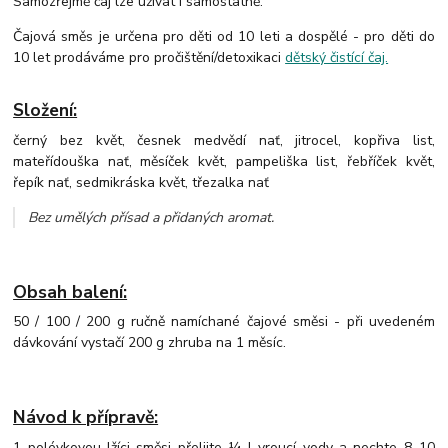
Samozřejmě čaj lze užívat i samostatně.
Čajová směs je určena pro děti od 10 leti a dospělé - pro děti do
10 let prodáváme pro pročištění/detoxikaci
dětský čistící čaj.
Složení:
černý bez květ, česnek medvědí nať, jitrocel, kopřiva list,
mateřídouška nať, měsíček květ, pampeliška list, řebříček květ,
řepík nať, sedmikráska květ, třezalka nať
Bez umělých přísad a přidaných aromat
.
Obsah balení:
50 / 100 / 200 g ručně namíchané čajové směsi - při uvedeném
dávkování vystačí 200 g zhruba na 1 měsíc.
Návod k přípravě:
1 polévkovou lžíci směsi přelijte ¼ l vroucí vody a nechte 8–10