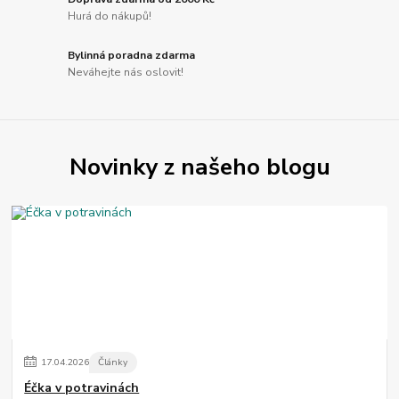
Hurá do nákupů!
Bylinná poradna zdarma
Neváhejte nás oslovit!
Novinky z našeho blogu
17
.
04
.
2026
Články
Éčka v potravinách