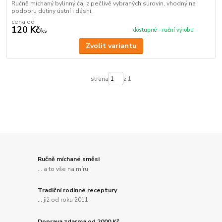
Ručně míchaný bylinný čaj z pečlivě vybraných surovin, vhodný na
podporu dutiny ústní i dásní.
cena od
120 Kč
dostupné - ruční výroba
/
ks
Zvolit variantu
strana
z 1
Ručně míchané směsi
... a to vše na míru
Tradiční rodinné receptury
... již od roku 2011
Doprava zdarma od 2000 Kč