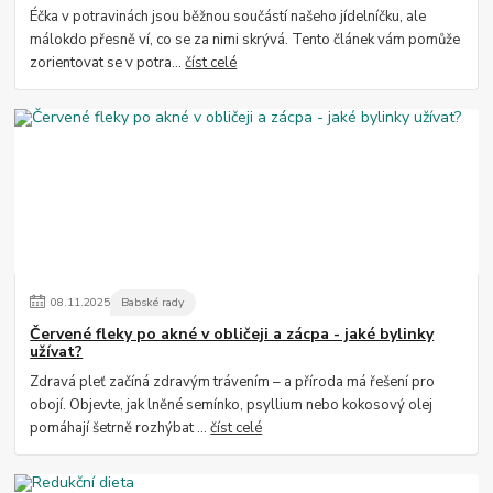
Éčka v potravinách jsou běžnou součástí našeho jídelníčku, ale
málokdo přesně ví, co se za nimi skrývá. Tento článek vám pomůže
zorientovat se v potra...
číst celé
08
.
11
.
2025
Babské rady
Červené fleky po akné v obličeji a zácpa - jaké bylinky
užívat?
Zdravá pleť začíná zdravým trávením – a příroda má řešení pro
obojí. Objevte, jak lněné semínko, psyllium nebo kokosový olej
pomáhají šetrně rozhýbat ...
číst celé