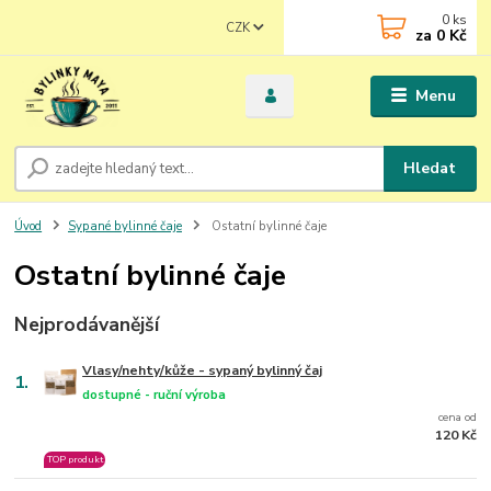
0
ks
CZK
za
0 Kč
Menu
Hledat
Úvod
Sypané bylinné čaje
Ostatní bylinné čaje
Ostatní bylinné čaje
Nejprodávanější
Vlasy/nehty/kůže - sypaný bylinný čaj
1.
dostupné - ruční výroba
cena od
120 Kč
TOP produkt