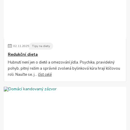
02
.
11
.
2025
Tipy na diety
Redukční dieta
Hubnutí není jen o dietě a omezování jídla. Psychika, pravidelný
pohyb, pitný režim a správně zvolená bylinková kúra hrají klíčovou
roli. Naučte se, j...
číst celé