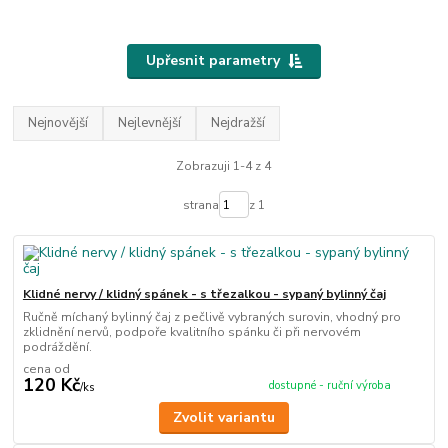
Upřesnit parametry
Nejnovější
Nejlevnější
Nejdražší
Zobrazuji 1-4 z 4
strana
z 1
Klidné nervy / klidný spánek - s třezalkou - sypaný bylinný čaj
Ručně míchaný bylinný čaj z pečlivě vybraných surovin, vhodný pro
zklidnění nervů, podpoře kvalitního spánku či při nervovém
podráždění.
cena od
120 Kč
dostupné - ruční výroba
/
ks
Zvolit variantu