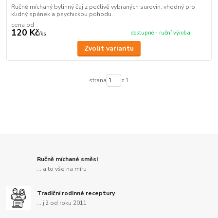
Ručně míchaný bylinný čaj z pečlivě vybraných surovin, vhodný pro
klidný spánek a psychickou pohodu.
cena od
120 Kč
dostupné - ruční výroba
/
ks
Zvolit variantu
strana
z 1
Ručně míchané směsi
... a to vše na míru
Tradiční rodinné receptury
... již od roku 2011