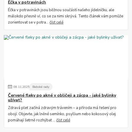
Éčka v potravinách
Éčka v potravinách jsou běžnou součástí našeho jídelníčku, ale
málokdo přesně ví, co se za nimi skrývá. Tento článek vám pomůže
zorientovat se v potra...
číst celé
08
.
11
.
2025
Babské rady
Červené fleky po akné v obličeji a zácpa - jaké bylinky
užívat?
Zdravá pleť začíná zdravým trávením – a příroda má řešení pro
obojí. Objevte, jak lněné semínko, psyllium nebo kokosový olej
pomáhají šetrně rozhýbat ...
číst celé