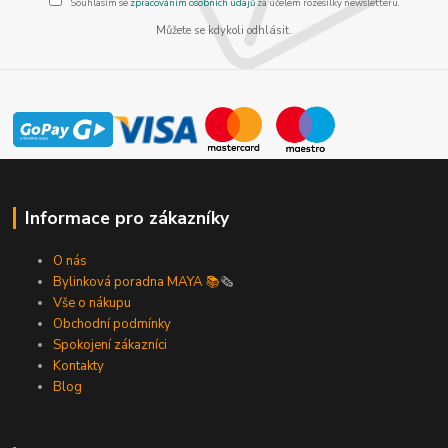
Souhlasím se
zpracováním osobních údajů
za účelem rozesílky newsletteru.
Můžete se kdykoli odhlásit.
Informace pro zákazníky
O nás
Bylinková poradna MAYA 📚
🗞️
Vše o nákupu
Obchodní podmínky
Spokojení zákazníci
Kontakty
Blog