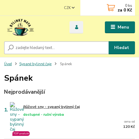
0
ks
CZK
za
0 Kč
Menu
Hledat
Úvod
Sypané bylinné čaje
Spánek
Spánek
Nejprodávanější
Růžové sny - sypaný bylinný čaj
1.
dostupné - ruční výroba
cena od
120 Kč
TOP produkt