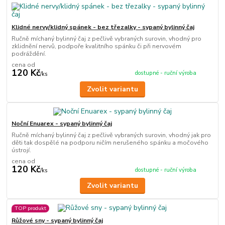
Klidné nervy/klidný spánek - bez třezalky - sypaný bylinný čaj
Ručně míchaný bylinný čaj z pečlivě vybraných surovin, vhodný pro
zklidnění nervů, podpoře kvalitního spánku či při nervovém
podráždění.
cena od
120 Kč
dostupné - ruční výroba
/
ks
Zvolit variantu
Noční Enuarex - sypaný bylinný čaj
Ručně míchaný bylinný čaj z pečlivě vybraných surovin, vhodný jak pro
děti tak dospělé na podporu ničím nerušeného spánku a močového
ústrojí.
cena od
120 Kč
dostupné - ruční výroba
/
ks
Zvolit variantu
TOP produkt
Růžové sny - sypaný bylinný čaj