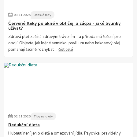
08
.
11
.
2025
Babské rady
Červené fleky po akné v obličeji a zácpa - jaké bylinky
užívat?
Zdravá pleť začíná zdravým trávením – a příroda má řešení pro
obojí. Objevte, jak lněné semínko, psyllium nebo kokosový olej
pomáhají šetrně rozhýbat ...
číst celé
02
.
11
.
2025
Tipy na diety
Redukční dieta
Hubnutí není jen o dietě a omezování jídla. Psychika, pravidelný