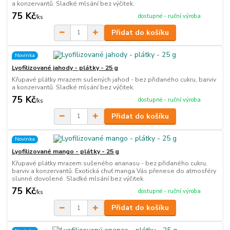
a konzervantů. Sladké mlsání bez výčitek.
75 Kč
dostupné - ruční výroba
/
ks
Přidat do košíku
Novinka
Lyofilizované jahody - plátky - 25 g
Křupavé plátky mrazem sušených jahod - bez přidaného cukru, barviv
a konzervantů. Sladké mlsání bez výčitek.
75 Kč
dostupné - ruční výroba
/
ks
Přidat do košíku
Novinka
Lyofilizované mango - plátky - 25 g
Křupavé plátky mrazem sušeného ananasu - bez přidaného cukru,
barviv a konzervantů. Exotická chuť manga Vás přenese do atmosféry
slunné dovolené. Sladké mlsání bez výčitek.
75 Kč
dostupné - ruční výroba
/
ks
Přidat do košíku