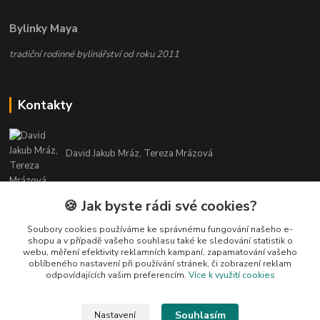
Bylinky Maya
tradiční rodinné bylinářství od roku 2011
Kontakty
David Jakub Mráz, Tereza Mrázová
info@bylinky-maya.cz
🍪 Jak byste rádi své cookies?
Soubory cookies používáme ke správnému fungování našeho e-
shopu a v případě vašeho souhlasu také ke sledování statistik o
webu, měření efektivity reklamních kampaní, zapamatování vašeho
oblíbeného nastavení při používání stránek, či zobrazení reklam
odpovídajících vašim preferencím.
Více k využití cookies
Upravit sběr cookies.
Souhlasím
Nastavení