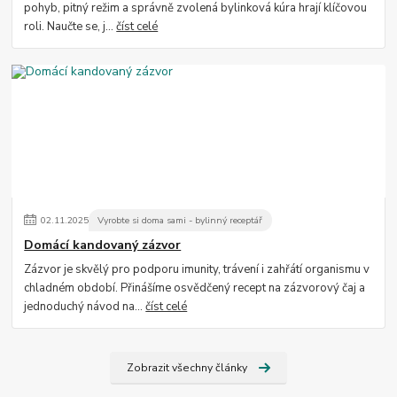
pohyb, pitný režim a správně zvolená bylinková kúra hrají klíčovou
roli. Naučte se, j...
číst celé
02
.
11
.
2025
Vyrobte si doma sami - bylinný receptář
Domácí kandovaný zázvor
Zázvor je skvělý pro podporu imunity, trávení i zahřátí organismu v
chladném období. Přinášíme osvědčený recept na zázvorový čaj a
jednoduchý návod na...
číst celé
Zobrazit všechny články