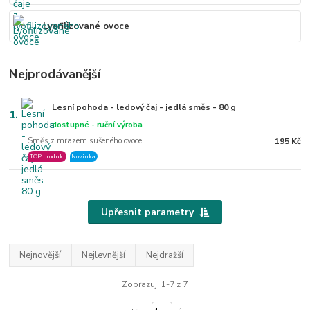
Lyofilizované ovoce
Nejprodávanější
Lesní pohoda - ledový čaj - jedlá směs - 80 g
1.
dostupné - ruční výroba
Směs z mrazem sušeného ovoce
195 Kč
TOP produkt
Novinka
Upřesnit parametry
Nejnovější
Nejlevnější
Nejdražší
Zobrazuji 1-7 z 7