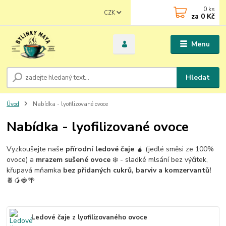
0
ks
CZK
za
0 Kč
Menu
Hledat
Úvod
Nabídka - lyofilizované ovoce
Nabídka - lyofilizované ovoce
Vyzkoušejte naše
přírodní ledové čaje
🧉 (jedlé směsi ze 100%
ovoce) a
mrazem sušené ovoce
❄️ - sladké mlsání bez výčitek,
křupavá mňamka
bez přidaných cukrů, barviv a komzervantů!
🍍🥭🍓🌴
Ledové čaje z lyofilizovaného ovoce