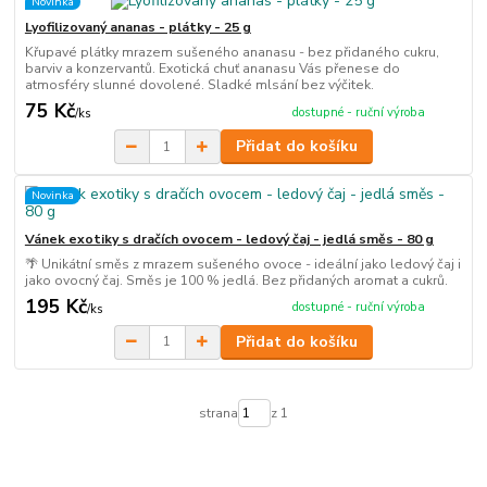
Novinka
Lyofilizovaný ananas - plátky - 25 g
Křupavé plátky mrazem sušeného ananasu - bez přidaného cukru,
barviv a konzervantů. Exotická chuť ananasu Vás přenese do
atmosféry slunné dovolené. Sladké mlsání bez výčitek.
75 Kč
dostupné - ruční výroba
/
ks
Přidat do košíku
Novinka
Vánek exotiky s dračích ovocem - ledový čaj - jedlá směs - 80 g
🌴 Unikátní směs z mrazem sušeného ovoce - ideální jako ledový čaj i
jako ovocný čaj. Směs je 100 % jedlá. Bez přidaných aromat a cukrů.
195 Kč
dostupné - ruční výroba
/
ks
Přidat do košíku
strana
z 1