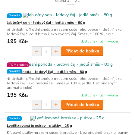
strana
z 1
Novinka
Jablečný sen - ledový čaj - jedlá směs - 80 g
🍎 Unikátní přírodní směs z mrazem sušeného ovoce - ideální jako
ledový čaj či cold brew i jako ovocný čaj. Směs je 100 % jedlá.
195 Kč
dostupné - ruční výroba
/
ks
Přidat do košíku
TOP produkt
Novinka
Lesní pohoda - ledový čaj - jedlá směs - 80 g
🍄 Unikátní přírodní směs z mrazem sušeného ovoce - ideální jako
ledový čaj i jako ovocný čaj. Směs je 100 % jedlá. Bez přidaných
aromat a cukrů.
195 Kč
dostupné - ruční výroba
/
ks
Přidat do košíku
Novinka
Lyofilizovaná broskev - plátky - 25 g
Křupavé plátky mrazem sušené broskve - bez přidaného cukru, barviv