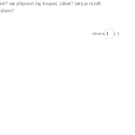
ch? Jak připravit čaj, koupel, zábal? Jaký je rozdíl
rátem?
strana
z 1