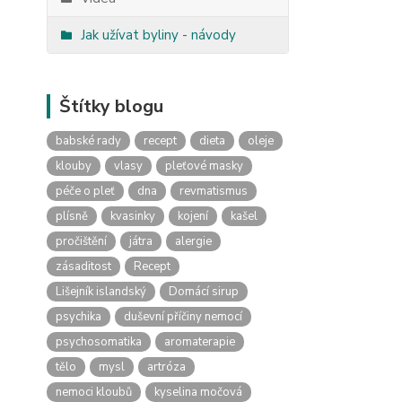
Jak užívat byliny - návody
Štítky blogu
babské rady
recept
dieta
oleje
klouby
vlasy
pleťové masky
péče o pleť
dna
revmatismus
plísně
kvasinky
kojení
kašel
pročištění
játra
alergie
zásaditost
Recept
Lišejník islandský
Domácí sirup
psychika
duševní příčiny nemocí
psychosomatika
aromaterapie
tělo
mysl
artróza
nemoci kloubů
kyselina močová