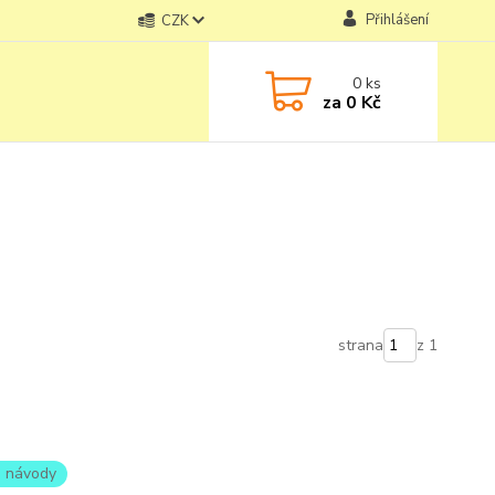
Přihlášení
CZK
0
ks
za
0 Kč
strana
z 1
 - návody