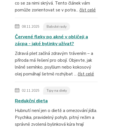
co se za nimi skrývá. Tento článek vám
pomůže zorientovat se v potra...
číst celé
08.11.2025
Babské rady
Červené fleky po akné v obličeji a
zácpa - jaké bylinky užívat?
Zdravá pleť začíná zdravým trávením – a
příroda má řešení pro obojí. Objevte, jak
lněné semínko, psyllium nebo kokosový
olej pomáhají šetrně rozhýbat ...
číst celé
02.11.2025
Tipy na diety
Redukční dieta
Hubnutí není jen o dietě a omezování jídla.
Psychika, pravidelný pohyb, pitný režim a
správně zvolená bylinková kúra hrají