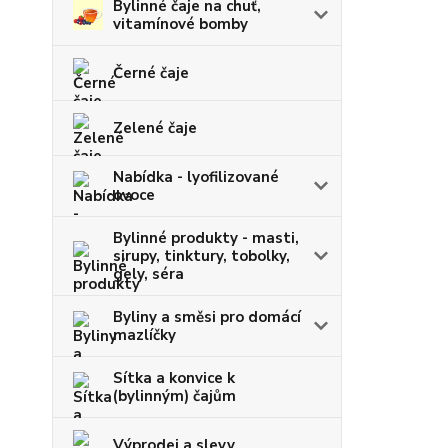
Bylinné čaje na chuť,
vitamínové bomby
Černé čaje
Zelené čaje
Nabídka - lyofilizované
ovoce
Bylinné produkty - masti,
sirupy, tinktury, tobolky,
gely, séra
Byliny a směsi pro domácí
mazlíčky
Sítka a konvice k
(bylinným) čajům
Výprodej a slevy