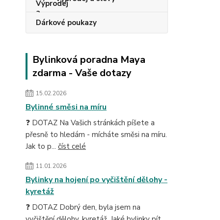
Dárkové poukazy
Bylinková poradna Maya
zdarma - Vaše dotazy
15.02.2026
Bylinné směsi na míru
❓ DOTAZ Na Vašich stránkách píšete a
přesně to hledám - mícháte směsi na míru.
Jak to p...
číst celé
11.01.2026
Bylinky na hojení po vyčištění dělohy -
kyretáž
❓ DOTAZ Dobrý den, byla jsem na
vyčištění dělohy, kyretáž. Jaké bylinky pít