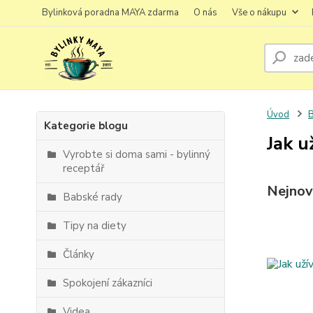
Bylinková poradna MAYA zdarma
O nás
Vše o nákupu
Úvod
Kategorie blogu
Jak u
Vyrobte si doma sami - bylinný
receptář
Nejnov
Babské rady
Tipy na diety
Články
Spokojení zákazníci
Videa