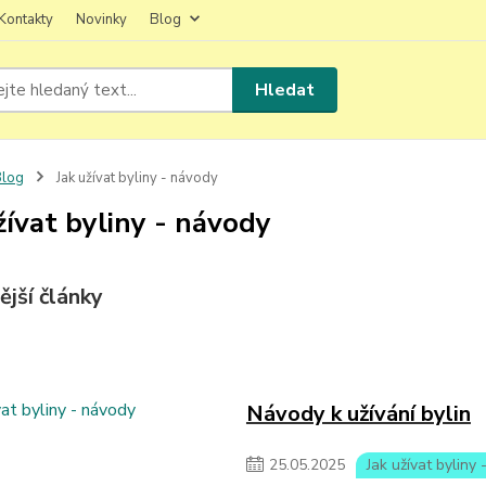
Kontakty
Novinky
Blog
Hledat
Blog
Jak užívat byliny - návody
žívat byliny - návody
ější články
Návody k užívání bylin
25
.
05
.
2025
Jak užívat byliny