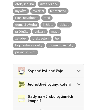
otoky kloubů
dieta při dně
mykóza
svědění
těhotenství
ranní nevolnost
med
domácí výroba
klíšťata
obklad
průdušky
tinktury
mast
žaludek
překyselení
tip
Pigmentové skvrky
pigmentové fleky
pískání v uších
Sypané bylinné čaje
Jednotlivé byliny, koření
Sady na výrobu bylinných
koupelí