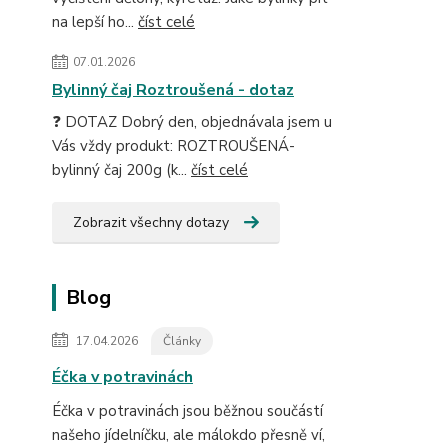
na lepší ho...
číst celé
07.01.2026
Bylinný čaj Roztroušená - dotaz
❓ DOTAZ Dobrý den, objednávala jsem u
Vás vždy produkt: ROZTROUŠENÁ-
bylinný čaj 200g (k...
číst celé
Zobrazit všechny dotazy
Blog
17.04.2026
Články
Éčka v potravinách
Éčka v potravinách jsou běžnou součástí
našeho jídelníčku, ale málokdo přesně ví,