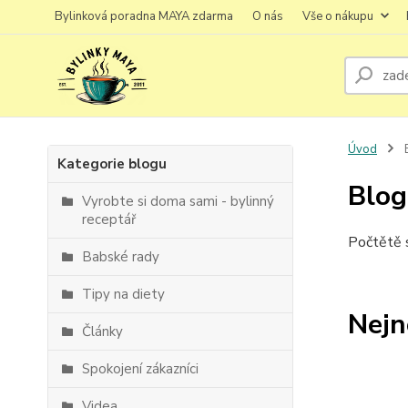
Bylinková poradna MAYA zdarma
O nás
Vše o nákupu
Úvod
Kategorie blogu
Blog
Vyrobte si doma sami - bylinný
receptář
Počtětě s
Babské rady
Tipy na diety
Nejn
Články
Spokojení zákazníci
Videa