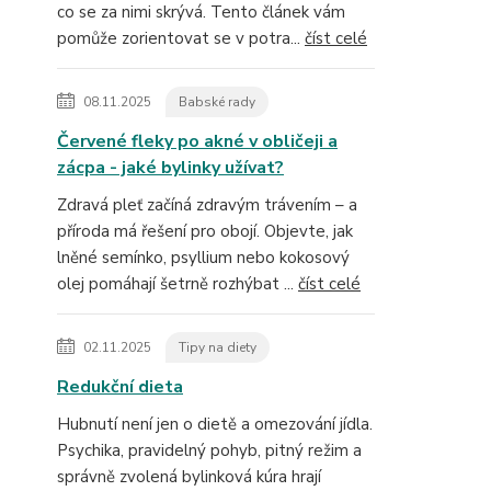
co se za nimi skrývá. Tento článek vám
pomůže zorientovat se v potra...
číst celé
08.11.2025
Babské rady
Červené fleky po akné v obličeji a
zácpa - jaké bylinky užívat?
Zdravá pleť začíná zdravým trávením – a
příroda má řešení pro obojí. Objevte, jak
lněné semínko, psyllium nebo kokosový
olej pomáhají šetrně rozhýbat ...
číst celé
02.11.2025
Tipy na diety
Redukční dieta
Hubnutí není jen o dietě a omezování jídla.
Psychika, pravidelný pohyb, pitný režim a
správně zvolená bylinková kúra hrají