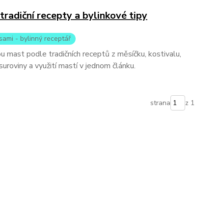
tradiční recepty a bylinkové tipy
sami - bylinný receptář
u mast podle tradičních receptů z měsíčku, kostivalu,
 suroviny a využití mastí v jednom článku.
strana
z 1