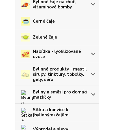
Bylinné čaje na chuť,
vitamínové bomby
Černé čaje
Zelené čaje
Nabídka - lyofilizované
ovoce
Bylinné produkty - masti,
sirupy, tinktury, tobolky,
gely, séra
Byliny a směsi pro domácí
mazlíčky
Sítka a konvice k
(bylinným) čajům
Výprodej a slevy