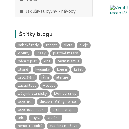
Jak užívat byliny - návody
Štítky blogu
babské rady
recept
dieta
oleje
klouby
vlasy
pleťové masky
péče o pleť
dna
revmatismus
plísně
kvasinky
kojení
kašel
pročištění
játra
alergie
zásaditost
Recept
Lišejník islandský
Domácí sirup
psychika
duševní příčiny nemocí
psychosomatika
aromaterapie
tělo
mysl
artróza
nemoci kloubů
kyselina močová