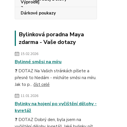
Dárkové poukazy
Bylinková poradna Maya
zdarma - Vaše dotazy
15.02.2026
Bylinné směsi na míru
❓ DOTAZ Na Vašich stránkách píšete a
přesně to hledám - mícháte směsi na míru.
Jak to p...
číst celé
11.01.2026
Bylinky na hojení po vyčištění dělohy -
kyretáž
❓ DOTAZ Dobrý den, byla jsem na
vyčištění dělohy, kyretáž. Jaké bylinky pít