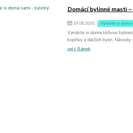
Domácí bylinné masti – 
07
.
05
.
2025
Vyrobte si doma 
Vyrobte si doma léčivou bylinno
kopřivy a dalších bylin. Návody,
celý článek