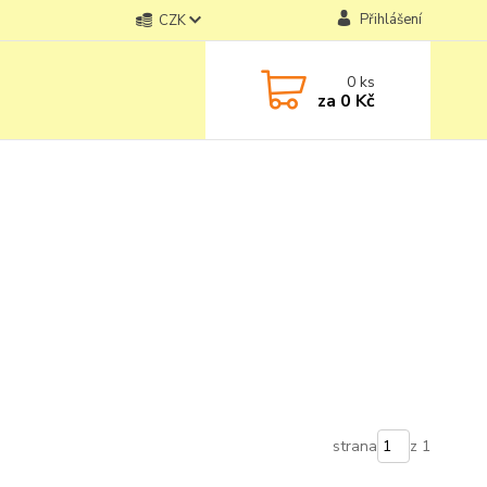
Přihlášení
CZK
0
ks
za
0 Kč
strana
z 1