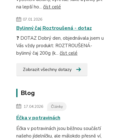
na lepší ho...
číst celé
07.01.2026
Bylinný čaj Roztroušená - dotaz
❓ DOTAZ Dobrý den, objednávala jsem u
Vás vždy produkt: ROZTROUŠENÁ-
bylinný čaj 200g (k...
číst celé
Zobrazit všechny dotazy
Blog
17.04.2026
Články
Éčka v potravinách
Éčka v potravinách jsou běžnou součástí
našeho jídelníčku, ale málokdo přesně ví,