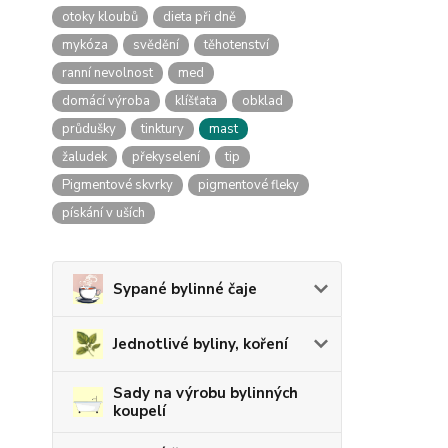
otoky kloubů
dieta při dně
mykóza
svědění
těhotenství
ranní nevolnost
med
domácí výroba
klíšťata
obklad
průdušky
tinktury
mast
žaludek
překyselení
tip
Pigmentové skvrky
pigmentové fleky
pískání v uších
Sypané bylinné čaje
Jednotlivé byliny, koření
Sady na výrobu bylinných
koupelí