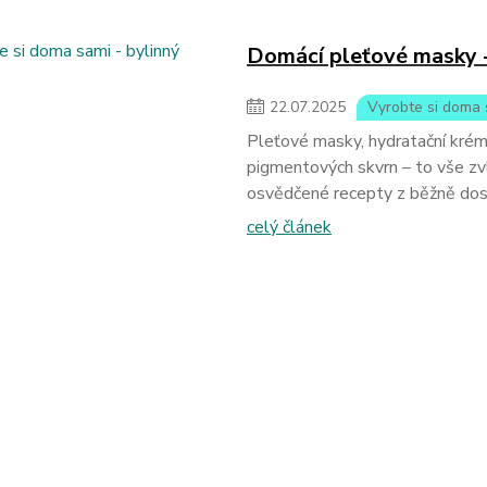
Domácí pleťové masky -
22
.
07
.
2025
Vyrobte si doma 
Pleťové masky, hydratační krémy
pigmentových skvrn – to vše z
osvědčené recepty z běžně dost
celý článek