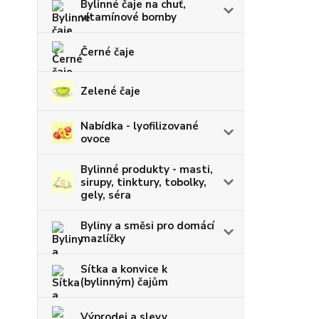
Bylinné čaje na chuť,
vitamínové bomby
Černé čaje
Zelené čaje
Nabídka - lyofilizované
ovoce
Bylinné produkty - masti,
sirupy, tinktury, tobolky,
gely, séra
Byliny a směsi pro domácí
mazlíčky
Sítka a konvice k
(bylinným) čajům
Výprodej a slevy