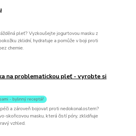
u
rážděná pleť? Vyzkoušejte jogurtovou masku z
 pokožku zklidní, hydratuje a pomůže v boji proti
bez chemie.
 na problematickou pleť - vyrobte si
sami - bylinný receptář
í péči a zároveň bojovat proti nedokonalostem?
-skořicovou masku, která čistí póry, zklidňuje
ravý vzhled.