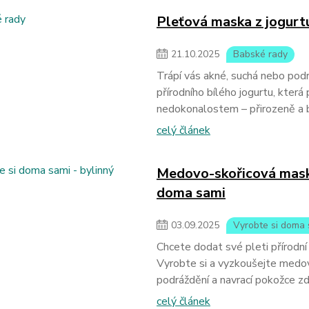
Pleťová maska z jogurt
21
.
10
.
2025
Babské rady
Trápí vás akné, suchá nebo pod
přírodního bílého jogurtu, která
nedokonalostem – přirozeně a 
celý článek
Medovo-skořicová maska
doma sami
03
.
09
.
2025
Vyrobte si doma 
Chcete dodat své pleti přírodn
Vyrobte si a vyzkoušejte medovo
podráždění a navrací pokožce zd
celý článek