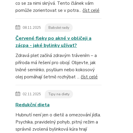
co se za nimi skrývá. Tento článek vám
pomůže zorientovat se v potra...
číst celé
08.11.2025
Babské rady
Červené fleky po akné v obličeji a
zácpa - jaké bylinky užívat?
Zdravá pleť začíná zdravým trávením – a
příroda má řešení pro obojí. Objevte, jak
lněné semínko, psyllium nebo kokosový
olej pomáhají šetrně rozhýbat ...
číst celé
02.11.2025
Tipy na diety
Redukční dieta
Hubnutí není jen o dietě a omezování jídla.
Psychika, pravidelný pohyb, pitný režim a
správně zvolená bylinková kúra hrají