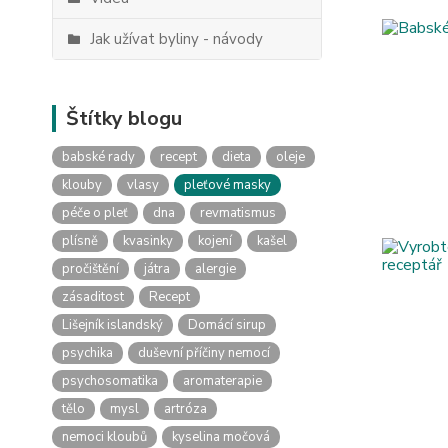
Jak užívat byliny - návody
Štítky blogu
babské rady
recept
dieta
oleje
klouby
vlasy
pleťové masky
péče o pleť
dna
revmatismus
plísně
kvasinky
kojení
kašel
pročištění
játra
alergie
zásaditost
Recept
Lišejník islandský
Domácí sirup
psychika
duševní příčiny nemocí
psychosomatika
aromaterapie
tělo
mysl
artróza
nemoci kloubů
kyselina močová