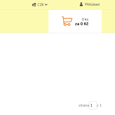
Přihlášení
CZK
0
ks
za
0 Kč
strana
z 1