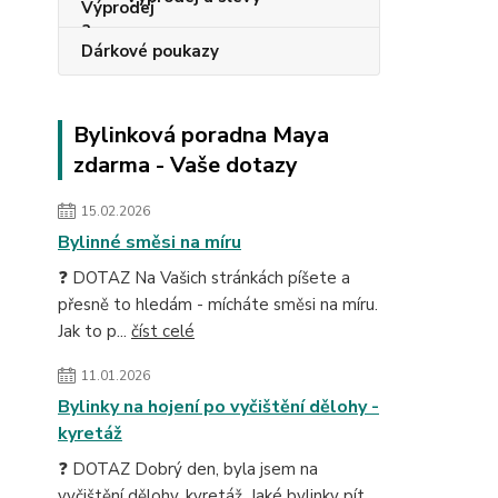
Dárkové poukazy
Bylinková poradna Maya
zdarma - Vaše dotazy
15.02.2026
Bylinné směsi na míru
❓ DOTAZ Na Vašich stránkách píšete a
přesně to hledám - mícháte směsi na míru.
Jak to p...
číst celé
11.01.2026
Bylinky na hojení po vyčištění dělohy -
kyretáž
❓ DOTAZ Dobrý den, byla jsem na
vyčištění dělohy, kyretáž. Jaké bylinky pít