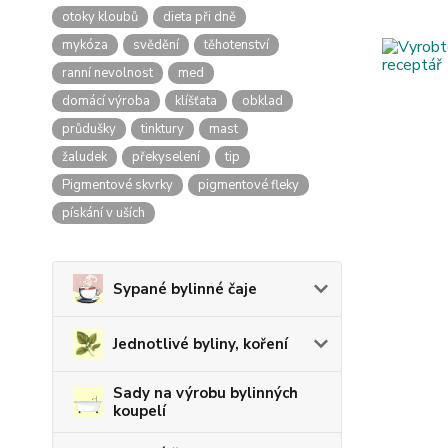
otoky kloubů
dieta při dně
mykóza
svědění
těhotenství
ranní nevolnost
med
domácí výroba
klíšťata
obklad
průdušky
tinktury
mast
žaludek
překyselení
tip
Pigmentové skvrky
pigmentové fleky
pískání v uších
Sypané bylinné čaje
Jednotlivé byliny, koření
Sady na výrobu bylinných
koupelí