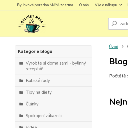
Bylinková poradna MAYA zdarma
O nás
Vše o nákupu
Úvod
Kategorie blogu
Blog
Vyrobte si doma sami - bylinný
receptář
Počtětě s
Babské rady
Tipy na diety
Nejn
Články
Spokojení zákazníci
Videa