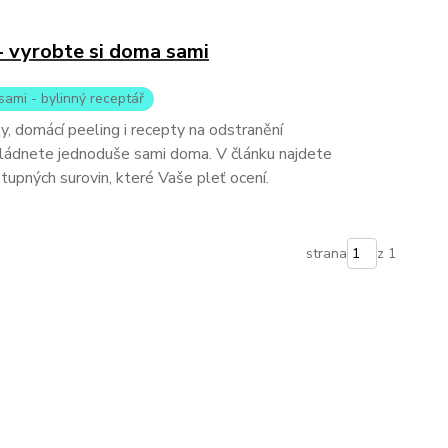
 vyrobte si doma sami
sami - bylinný receptář
, domácí peeling i recepty na odstranění
vládnete jednoduše sami doma. V článku najdete
upných surovin, které Vaše pleť ocení.
strana
z 1