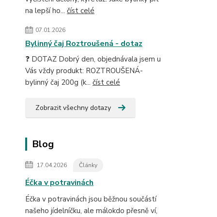
na lepší ho...
číst celé
07.01.2026
Bylinný čaj Roztroušená - dotaz
❓ DOTAZ Dobrý den, objednávala jsem u
Vás vždy produkt: ROZTROUŠENÁ-
bylinný čaj 200g (k...
číst celé
Zobrazit všechny dotazy
Blog
17.04.2026
Články
Éčka v potravinách
Éčka v potravinách jsou běžnou součástí
našeho jídelníčku, ale málokdo přesně ví,