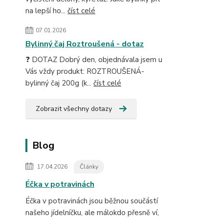
na lepší ho...
číst celé
07.01.2026
Bylinný čaj Roztroušená - dotaz
❓ DOTAZ Dobrý den, objednávala jsem u
Vás vždy produkt: ROZTROUŠENÁ-
bylinný čaj 200g (k...
číst celé
Zobrazit všechny dotazy
Blog
17.04.2026
Články
Éčka v potravinách
Éčka v potravinách jsou běžnou součástí
našeho jídelníčku, ale málokdo přesně ví,