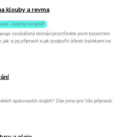
na klouby a revma
sami - bylinný receptář
tavuje osvědčený domácí prostředek proti bolestem
jak si jej připravit a jak podpořit účinek bylinkami na
vání
dních opalovacích olejích? Zde jsme pro Vás připravili
tury a oleje