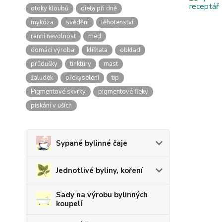
otoky kloubů
dieta při dně
mykóza
svědění
těhotenství
ranní nevolnost
med
domácí výroba
klíšťata
obklad
průdušky
tinktury
mast
žaludek
překyselení
tip
Pigmentové skvrky
pigmentové fleky
pískání v uších
Sypané bylinné čaje
Jednotlivé byliny, koření
Sady na výrobu bylinných
koupelí