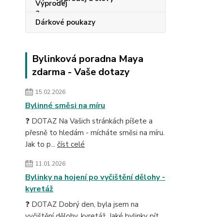
Dárkové poukazy
Bylinková poradna Maya
zdarma - Vaše dotazy
15.02.2026
Bylinné směsi na míru
❓ DOTAZ Na Vašich stránkách píšete a
přesně to hledám - mícháte směsi na míru.
Jak to p...
číst celé
11.01.2026
Bylinky na hojení po vyčištění dělohy -
kyretáž
❓ DOTAZ Dobrý den, byla jsem na
vyčištění dělohy, kyretáž. Jaké bylinky pít