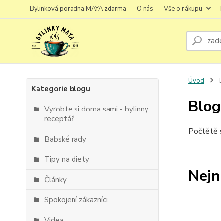
Bylinková poradna MAYA zdarma
O nás
Vše o nákupu
Úvod
Kategorie blogu
Blog
Vyrobte si doma sami - bylinný
receptář
Počtětě s
Babské rady
Tipy na diety
Nejn
Články
Spokojení zákazníci
Videa