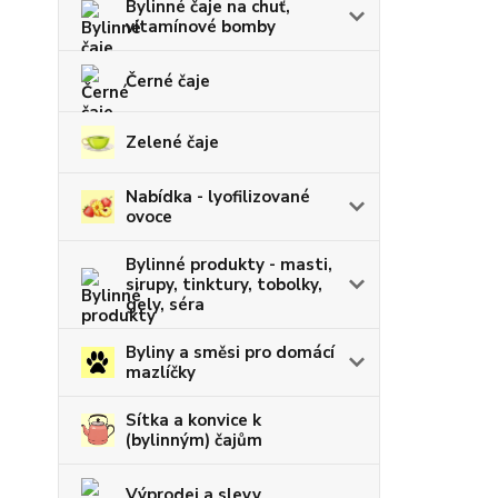
Bylinné čaje na chuť,
vitamínové bomby
Černé čaje
Zelené čaje
Nabídka - lyofilizované
ovoce
Bylinné produkty - masti,
sirupy, tinktury, tobolky,
gely, séra
Byliny a směsi pro domácí
mazlíčky
Sítka a konvice k
(bylinným) čajům
Výprodej a slevy