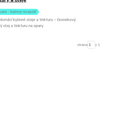
sami - bylinný receptář
omácí bylinné oleje a tinktury – česnekový,
 olej a tinkturu na opary.
strana
z 1