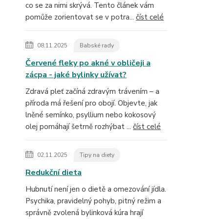
co se za nimi skrývá. Tento článek vám
pomůže zorientovat se v potra...
číst celé
08.11.2025
Babské rady
Červené fleky po akné v obličeji a
zácpa - jaké bylinky užívat?
Zdravá pleť začíná zdravým trávením – a
příroda má řešení pro obojí. Objevte, jak
lněné semínko, psyllium nebo kokosový
olej pomáhají šetrně rozhýbat ...
číst celé
02.11.2025
Tipy na diety
Redukční dieta
Hubnutí není jen o dietě a omezování jídla.
Psychika, pravidelný pohyb, pitný režim a
správně zvolená bylinková kúra hrají