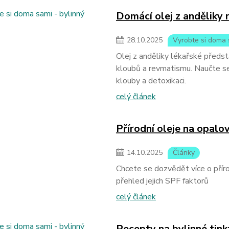
Domácí olej z anděliky 
28
.
10
.
2025
Vyrobte si doma 
Olej z anděliky lékařské předs
kloubů a revmatismu. Naučte se, 
klouby a detoxikaci.
celý článek
Přírodní oleje na opalo
14
.
10
.
2025
Články
Chcete se dozvědět více o příro
přehled jejich SPF faktorů
celý článek
Recepty na bylinné tink