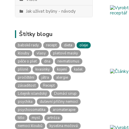
Jak užívat byliny - návody
Štítky blogu
babské rady
recept
dieta
oleje
klouby
vlasy
pleťové masky
péče o pleť
dna
revmatismus
plísně
kvasinky
kojení
kašel
pročištění
játra
alergie
zásaditost
Recept
Lišejník islandský
Domácí sirup
psychika
duševní příčiny nemocí
psychosomatika
aromaterapie
tělo
mysl
artróza
nemoci kloubů
kyselina močová