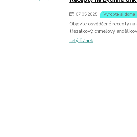
07
.
05
.
2025
Vyrobte si doma 
Objevte osvědčené recepty na d
třezalkový, chmelový, andělikový
celý článek