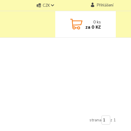
Přihlášení
CZK
0
ks
za
0 Kč
strana
z 1