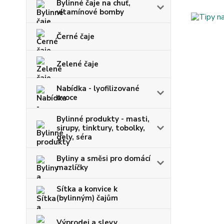
Bylinné čaje na chuť,
vitamínové bomby
Černé čaje
Zelené čaje
Nabídka - lyofilizované
ovoce
Bylinné produkty - masti,
sirupy, tinktury, tobolky,
gely, séra
Byliny a směsi pro domácí
mazlíčky
Sítka a konvice k
(bylinným) čajům
Výprodej a slevy