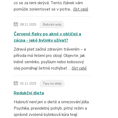
co se za nimi skrývá. Tento článek vám
pomůže zorientovat se v potra...
číst celé
08.11.2025
Babské rady
Červené fleky po akné v obličeji a
zácpa - jaké bylinky užívat?
Zdravá pleť začíná zdravým trávením – a
příroda má řešení pro obojí. Objevte, jak
lněné semínko, psyllium nebo kokosový
olej pomáhají šetrně rozhýbat ...
číst celé
02.11.2025
Tipy na diety
Redukční dieta
Hubnutí není jen o dietě a omezování jídla.
Psychika, pravidelný pohyb, pitný režim a
správně zvolená bylinková kúra hrají