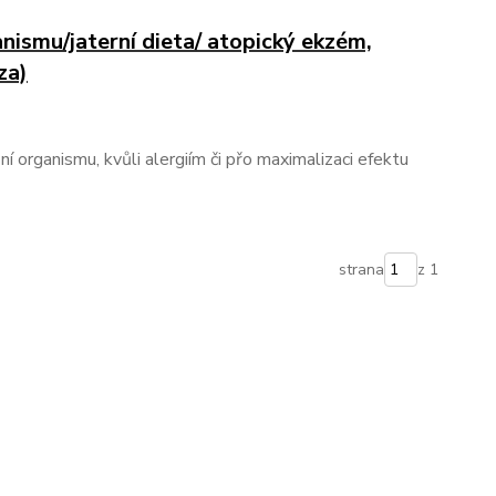
anismu/jaterní dieta/ atopický ekzém,
za)
ění organismu, kvůli alergiím či přo maximalizaci efektu
strana
z 1