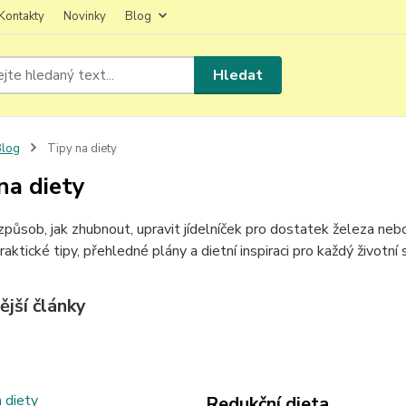
Kontakty
Novinky
Blog
Hledat
Blog
Tipy na diety
na diety
působ, jak zhubnout, upravit jídelníček pro dostatek železa nebo
aktické tipy, přehledné plány a dietní inspiraci pro každý životní s
ější články
Redukční dieta