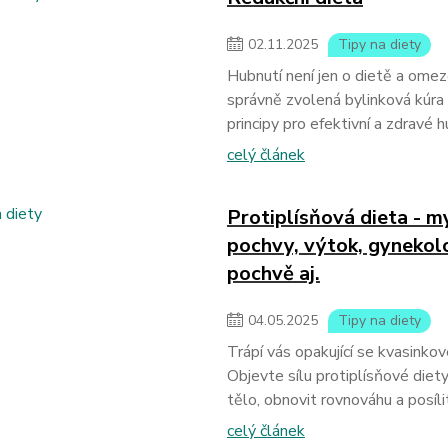
02
.
11
.
2025
Tipy na diety
Hubnutí není jen o dietě a omezo
správně zvolená bylinková kúra h
principy pro efektivní a zdravé h
celý článek
Protiplísňová dieta - m
pochvy, výtok, gynekolo
pochvě aj.
04
.
05
.
2025
Tipy na diety
Trápí vás opakující se kvasinko
Objevte sílu protiplísňové diety
tělo, obnovit rovnováhu a posílit
celý článek