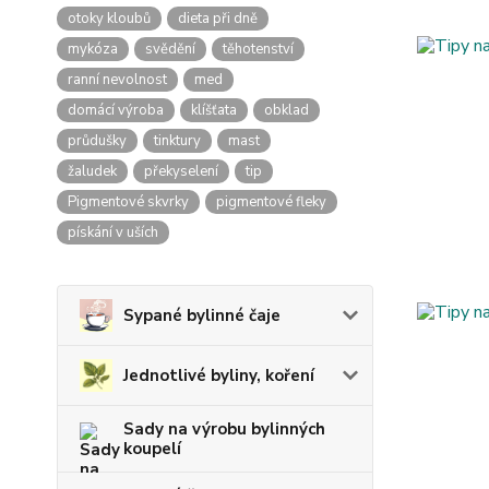
otoky kloubů
dieta při dně
mykóza
svědění
těhotenství
ranní nevolnost
med
domácí výroba
klíšťata
obklad
průdušky
tinktury
mast
žaludek
překyselení
tip
Pigmentové skvrky
pigmentové fleky
pískání v uších
Sypané bylinné čaje
Jednotlivé byliny, koření
Sady na výrobu bylinných
koupelí