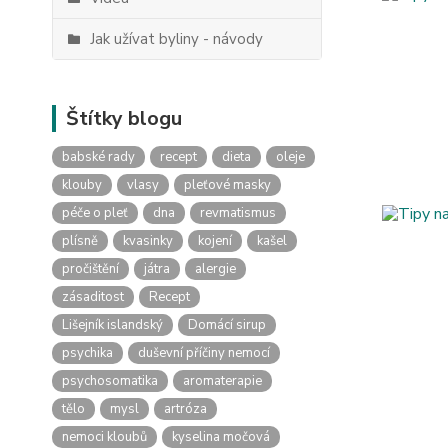
Jak užívat byliny - návody
Štítky blogu
babské rady
recept
dieta
oleje
klouby
vlasy
pleťové masky
péče o pleť
dna
revmatismus
plísně
kvasinky
kojení
kašel
pročištění
játra
alergie
zásaditost
Recept
Lišejník islandský
Domácí sirup
psychika
duševní příčiny nemocí
psychosomatika
aromaterapie
tělo
mysl
artróza
nemoci kloubů
kyselina močová