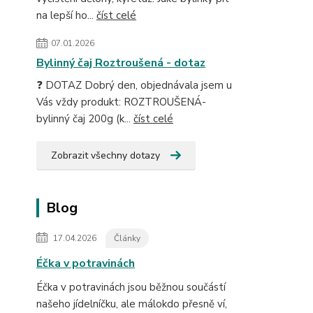
na lepší ho...
číst celé
07.01.2026
Bylinný čaj Roztroušená - dotaz
❓ DOTAZ Dobrý den, objednávala jsem u
Vás vždy produkt: ROZTROUŠENÁ-
bylinný čaj 200g (k...
číst celé
Zobrazit všechny dotazy
Blog
17.04.2026
Články
Éčka v potravinách
Éčka v potravinách jsou běžnou součástí
našeho jídelníčku, ale málokdo přesně ví,