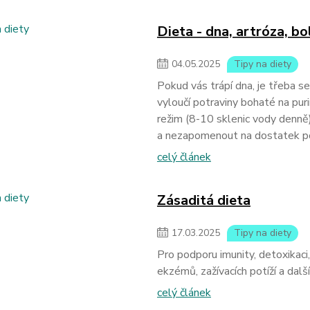
Dieta - dna, artróza, b
04
.
05
.
2025
Tipy na diety
Pokud vás trápí dna, je třeba se
vyloučí potraviny bohaté na pur
režim (8-10 sklenic vody denně
a nezapomenout na dostatek p
celý článek
Zásaditá dieta
17
.
03
.
2025
Tipy na diety
Pro podporu imunity, detoxikaci,
ekzémů, zažívacích potíží a dal
celý článek