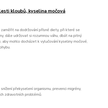
olesti kloubů, kyselina močová
 zaměřit na dodržování přísné diety, při které se
iny, dále udržovat si rozumnou váhu, dbát na pitný
), aby mohlo docházet k vylučování kyseliny močové,
ohybu.
 snížení překyselení organismu, prevenci migrény,
ších zdravotních problémů.