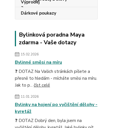
Dárkové poukazy
Bylinková poradna Maya
zdarma - Vaše dotazy
15.02.2026
Bylinné směsi na míru
❓ DOTAZ Na Vašich stránkách píšete a
přesně to hledám - mícháte směsi na míru.
Jak to p...
číst celé
11.01.2026
Bylinky na hojení po vyčištění dělohy -
kyretáž
❓ DOTAZ Dobrý den, byla jsem na
vyčištění dělohy, kyretáž. Jaké bylinky pít