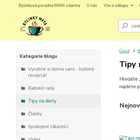
Bylinková poradna MAYA zdarma
O nás
Vše o nákupu
Úvod
Kategorie blogu
Tipy 
Vyrobte si doma sami - bylinný
receptář
Hledáte z
najdete pr
Babské rady
Tipy na diety
Nejnov
Články
Spokojení zákazníci
Videa