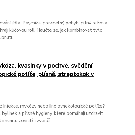
vání jídla. Psychika, pravidelný pohyb, pitný režim a
rají klíčovou roli. Naučte se, jak kombinovat tyto
ubnutí.
ykóza, kvasinky v pochvě, svědění
gické potíže, plísně, streptokok v
vé infekce, mykózy nebo jiné gynekologické potíže?
, bylinek a přísné hygieny, které pomáhají uzdravit
 imunitu zevnitř i zvenčí.