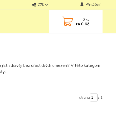
Přihlášení
CZK
0
ks
za
0 Kč
 jíst zdravěji bez drastických omezení? V této kategorii
tyl.
strana
z 1