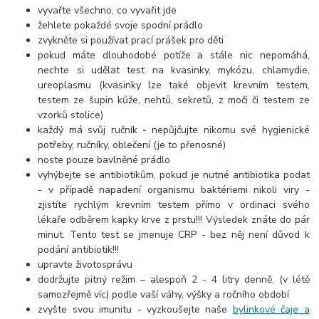
vyvařte všechno, co vyvařit jde
žehlete pokaždé svoje spodní prádlo
zvykněte si používat prací prášek pro děti
pokud máte dlouhodobé potíže a stále nic nepomáhá,
nechte si udělat test na kvasinky, mykózu, chlamydie,
ureoplasmu (kvasinky lze také objevit krevním testem,
testem ze šupin kůže, nehtů, sekretů, z moči či testem ze
vzorků stolice)
každý má svůj ručník - nepůjčujte nikomu své hygienické
potřeby, ručníky, oblečení (je to přenosné)
noste pouze bavlněné prádlo
vyhýbejte se antibiotikům, pokud je nutné antibiotika podat
- v případě napadení organismu baktériemi nikoli viry -
zjistíte rychlým krevním testem přímo v ordinaci svého
lékaře odběrem kapky krve z prstu!!! Výsledek znáte do pár
minut. Tento test se jmenuje CRP - bez něj není důvod k
podání antibiotik!!!
upravte životosprávu
dodržujte pitný režim – alespoň 2 - 4 litry denně, (v létě
samozřejmě víc) podle vaší váhy, výšky a ročního období
zvyšte svou imunitu - vyzkoušejte naše
bylinkové čaje a