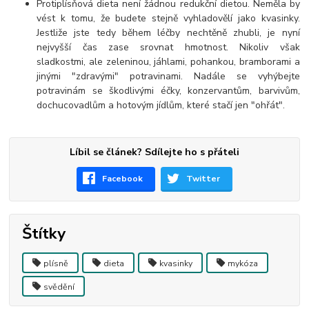
Protiplísňová dieta není žádnou redukční dietou. Neměla by
vést k tomu, že budete stejně vyhladovělí jako kvasinky.
Jestliže jste tedy během léčby nechtěně zhubli, je nyní
nejvyšší čas zase srovnat hmotnost. Nikoliv však
sladkostmi, ale zeleninou, jáhlami, pohankou, bramborami a
jinými "zdravými" potravinami. Nadále se vyhýbejte
potravinám se škodlivými éčky, konzervantům, barvivům,
dochucovadlům a hotovým jídlům, které stačí jen "ohřát".
Líbil se článek? Sdílejte ho s přáteli
Facebook
Twitter
Štítky
plísně
dieta
kvasinky
mykóza
svědění