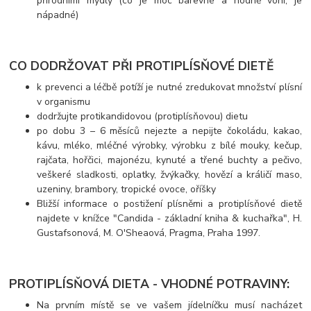
přírodními mýdly (co je moc barevné a hodně voní, je
nápadné)
CO DODRŽOVAT PŘI PROTIPLÍSŇOVÉ DIETĚ
k prevenci a léčbě potíží je nutné zredukovat množství plísní
v organismu
dodržujte protikandidovou (protiplísňovou) dietu
po dobu 3 – 6 měsíců nejezte a nepijte čokoládu, kakao,
kávu, mléko, mléčné výrobky, výrobku z bílé mouky, kečup,
rajčata, hořčici, majonézu, kynuté a třené buchty a pečivo,
veškeré sladkosti, oplatky, žvýkačky, hovězí a králičí maso,
uzeniny, brambory, tropické ovoce, oříšky
Bližší informace o postižení plísněmi a protiplísňové dietě
najdete v knížce "Candida - základní kniha & kuchařka", H.
Gustafsonová, M. O'Sheaová, Pragma, Praha 1997.
PROTIPLÍSŇOVÁ DIETA - VHODNÉ POTRAVINY:
Na prvním místě se ve vašem jídelníčku musí nacházet