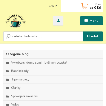
0
ks
CZK
za
0 Kč
Menu
Hledat
Kategorie blogu
Vyrobte si doma sami - bylinný receptář
Babské rady
Tipy na diety
Články
Spokojení zákazníci
Videa