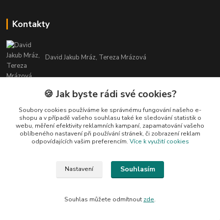
Kontakty
David Jakub Mráz, Tereza Mrázová
info@bylinky-maya.cz
🍪 Jak byste rádi své cookies?
Soubory cookies používáme ke správnému fungování našeho e-
shopu a v případě vašeho souhlasu také ke sledování statistik o
webu, měření efektivity reklamních kampaní, zapamatování vašeho
oblíbeného nastavení při používání stránek, či zobrazení reklam
odpovídajících vašim preferencím.
Více k využití cookies
Upravit sběr cookies.
Souhlasím
Nastavení
Všechny texty a fotografie u produktů jsou vlastnictvím BYLINKY MAYA. Nelze
je bez souhlasu kopírovat ani publikovat!
Souhlas můžete odmítnout
zde
.
Vytvořeno na
Eshop-rychle.cz