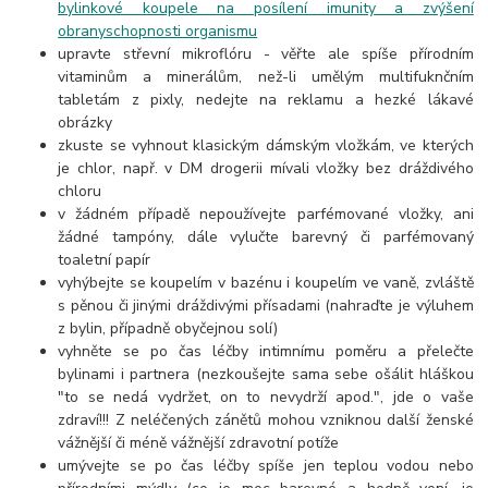
bylinkové koupele na posílení imunity a zvýšení
obranyschopnosti organismu
upravte střevní mikroflóru - věřte ale spíše přírodním
vitaminům a minerálům, než-li umělým multifuknčním
tabletám z pixly, nedejte na reklamu a hezké lákavé
obrázky
zkuste se vyhnout klasickým dámským vložkám, ve kterých
je chlor, např. v DM drogerii mívali vložky bez dráždivého
chloru
v žádném případě nepoužívejte parfémované vložky, ani
žádné tampóny, dále vylučte barevný či parfémovaný
toaletní papír
vyhýbejte se koupelím v bazénu i koupelím ve vaně, zvláště
s pěnou či jinými dráždivými přísadami (nahraďte je výluhem
z bylin, případně obyčejnou solí)
vyhněte se po čas léčby intimnímu poměru a přelečte
bylinami i partnera (nezkoušejte sama sebe ošálit hláškou
"to se nedá vydržet, on to nevydrží apod.", jde o vaše
zdraví!!! Z neléčených zánětů mohou vzniknou další ženské
vážnější či méně vážnější zdravotní potíže
umývejte se po čas léčby spíše jen teplou vodou nebo