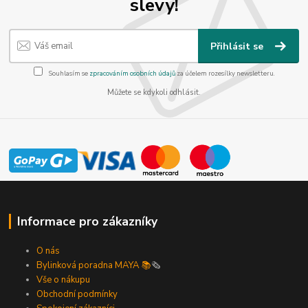
slevy!
Přihlásit se
Souhlasím se
zpracováním osobních údajů
za účelem rozesílky newsletteru.
Můžete se kdykoli odhlásit.
Informace pro zákazníky
O nás
Bylinková poradna MAYA 📚
🗞️
Vše o nákupu
Obchodní podmínky