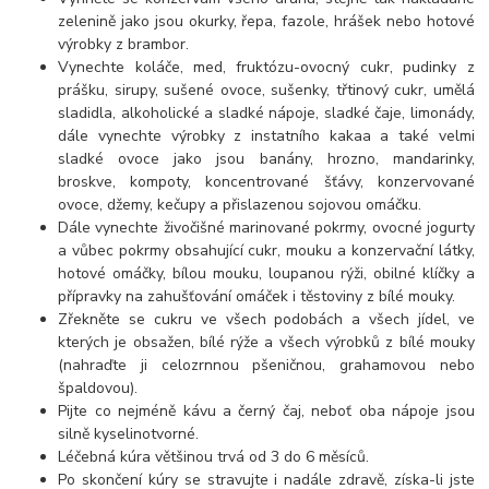
zelenině jako jsou okurky, řepa, fazole, hrášek nebo hotové
výrobky z brambor.
Vynechte koláče, med, fruktózu-ovocný cukr, pudinky z
prášku, sirupy, sušené ovoce, sušenky, třtinový cukr, umělá
sladidla, alkoholické a sladké nápoje, sladké čaje, limonády,
dále vynechte výrobky z instatního kakaa a také velmi
sladké ovoce jako jsou banány, hrozno, mandarinky,
broskve, kompoty, koncentrované šťávy, konzervované
ovoce, džemy, kečupy a přislazenou sojovou omáčku.
Dále vynechte živočišné marinované pokrmy, ovocné jogurty
a vůbec pokrmy obsahující cukr, mouku a konzervační látky,
hotové omáčky, bílou mouku, loupanou rýži, obilné klíčky a
přípravky na zahušťování omáček i těstoviny z bílé mouky.
Zřekněte se cukru ve všech podobách a všech jídel, ve
kterých je obsažen, bílé rýže a všech výrobků z bílé mouky
(nahraďte ji celozrnnou pšeničnou, grahamovou nebo
špaldovou).
Pijte co nejméně kávu a černý čaj, neboť oba nápoje jsou
silně kyselinotvorné.
Léčebná kúra většinou trvá od 3 do 6 měsíců.
Po skončení kúry se stravujte i nadále zdravě, získa-li jste