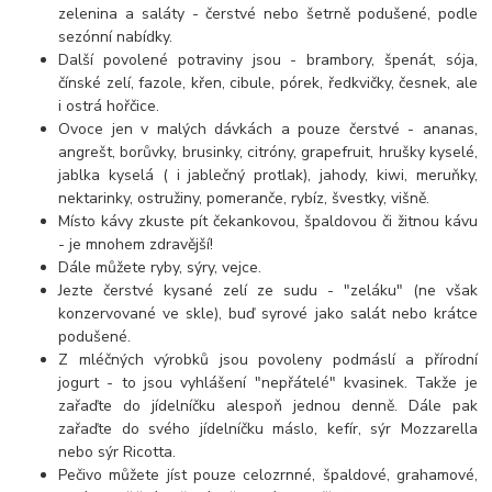
zelenina a saláty - čerstvé nebo šetrně podušené, podle
sezónní nabídky.
Další povolené potraviny jsou - brambory, špenát, sója,
čínské zelí, fazole, křen, cibule, pórek, ředkvičky, česnek, ale
i ostrá hořčice.
Ovoce jen v malých dávkách a pouze čerstvé - ananas,
angrešt, borůvky, brusinky, citróny, grapefruit, hrušky kyselé,
jablka kyselá ( i jablečný protlak), jahody, kiwi, meruňky,
nektarinky, ostružiny, pomeranče, rybíz, švestky, višně.
Místo kávy zkuste pít čekankovou, špaldovou či žitnou kávu
- je mnohem zdravější!
Dále můžete ryby, sýry, vejce.
Jezte čerstvé kysané zelí ze sudu - "zeláku" (ne však
konzervované ve skle), buď syrové jako salát nebo krátce
podušené.
Z mléčných výrobků jsou povoleny podmáslí a přírodní
jogurt - to jsou vyhlášení "nepřátelé" kvasinek. Takže je
zařaďte do jídelníčku alespoň jednou denně. Dále pak
zařaďte do svého jídelníčku máslo, kefír, sýr Mozzarella
nebo sýr Ricotta.
Pečivo můžete jíst pouze celozrnné, špaldové, grahamové,