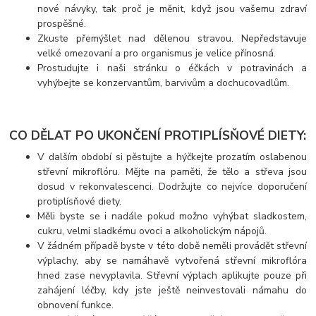
nové návyky, tak proč je měnit, když jsou vašemu zdraví
prospěšné.
Zkuste přemýšlet nad dělenou stravou. Nepředstavuje
velké omezovaní a pro organismus je velice přínosná.
Prostudujte i naši stránku o éčkách v potravinách a
vyhýbejte se konzervantům, barvivům a dochucovadlům.
CO DĚLAT PO UKONČENÍ PROTIPLÍSŇOVÉ DIETY:
V dalším období si pěstujte a hýčkejte prozatím oslabenou
střevní mikroflóru. Mějte na paměti, že tělo a střeva jsou
dosud v rekonvalescenci. Dodržujte co nejvíce doporučení
protiplísňové diety.
Měli byste se i nadále pokud možno vyhýbat sladkostem,
cukru, velmi sladkému ovoci a alkoholickým nápojů.
V žádném případě byste v této době neměli provádět střevní
výplachy, aby se namáhavě vytvořená střevní mikroflóra
hned zase nevyplavila. Střevní výplach aplikujte pouze při
zahájení léčby, kdy jste ještě neinvestovali námahu do
obnovení funkce.