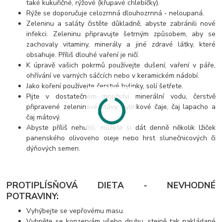
také kukuřičné, rýžové (křupavé chlebíčky).
Rýže se doporučuje celozrnná dlouhozrnná - neloupaná.
Zeleninu a saláty čistěte důkladně, abyste zabránili nové
infekci. Zeleninu připravujte šetrným způsobem, aby se
zachovaly vitaminy, minerály a jiné zdravé látky, které
obsahuje. Příliš dlouhé vaření je ničí.
K úpravě vašich pokrmů používejte dušení, vaření v páře,
ohřívání ve varných sáčcích nebo v keramickém nádobí.
Jako koření používejte čerstvé bylinky, solí šetřete.
Pijte v dostatečném množství minerální vodu, čerstvě
připravené zeleninové šťávy, bylinkové čaje, čaj lapacho a
čaj mátový.
Abyste příliš nehubli, můžete si dát denně několik lžiček
panenského olivového oleje nebo hrst slunečnicových či
dýňových semen.
PROTIPLÍSŇOVÁ DIETA - NEVHODNÉ
POTRAVINY:
Vyhýbejte se vepřovému masu.
Vyhněte se konzervám všeho druhu, stejně tak nakládané