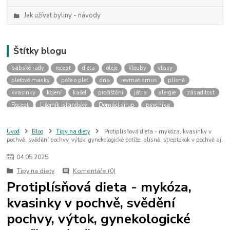
Jak užívat byliny - návody
Štítky blogu
babské rady
recept
dieta
oleje
klouby
vlasy
pleťové masky
péče o pleť
dna
revmatismus
plísně
kvasinky
kojení
kašel
pročištění
játra
alergie
zásaditost
Recept
Lišejník islandský
Domácí sirup
psychika
duševní příčiny nemocí
psychosomatika
aromaterapie
tělo
mysl
artróza
nemoci kloubů
kyselina močová
otoky kloubů
Úvod
Blog
Tipy na diety
Protiplísňová dieta - mykóza, kvasinky v
pochvě, svědění pochvy, výtok, gynekologické potíže, plísně, streptokok v pochvě aj.
dieta při dně
mykóza
svědění
těhotenství
ranní nevolnost
med
domácí výroba
klíšťata
obklad
průdušky
tinktury
04
.
05
.
2025
mast
žaludek
překyselení
tip
Pigmentové skvrky
Tipy na diety
Komentáře (0)
pigmentové fleky
pískání v uších
Protiplísňová dieta - mykóza,
kvasinky v pochvě, svědění
pochvy, výtok, gynekologické