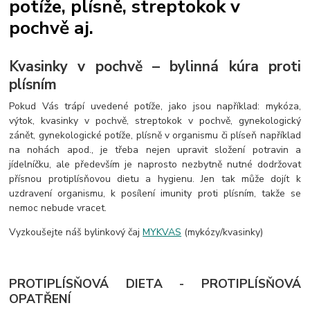
potíže, plísně, streptokok v
pochvě aj.
Kvasinky v pochvě – bylinná kúra proti
plísním
Pokud Vás trápí uvedené potíže, jako jsou například: mykóza,
výtok, kvasinky v pochvě, streptokok v pochvě, gynekologický
zánět, gynekologické potíže, plísně v organismu či plíseň například
na nohách apod., je třeba nejen upravit složení potravin a
jídelníčku, ale především je naprosto nezbytně nutné dodržovat
přísnou protiplísňovou dietu a hygienu. Jen tak může dojít k
uzdravení organismu, k posílení imunity proti plísním, takže se
nemoc nebude vracet.
Vyzkoušejte náš bylinkový čaj
MYKVAS
(mykózy/kvasinky)
PROTIPLÍSŇOVÁ DIETA - PROTIPLÍSŇOVÁ
OPATŘENÍ