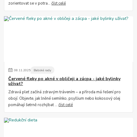
zorientovat se v potra...
číst celé
08
.
11
.
2025
Babské rady
Červené fleky po akné v obličeji a zácpa - jaké bylinky
užívat?
Zdravá pleť začíná zdravým trávením – a příroda má řešení pro
obojí. Objevte, jak lněné semínko, psyllium nebo kokosový olej
pomáhají šetrně rozhýbat ...
číst celé