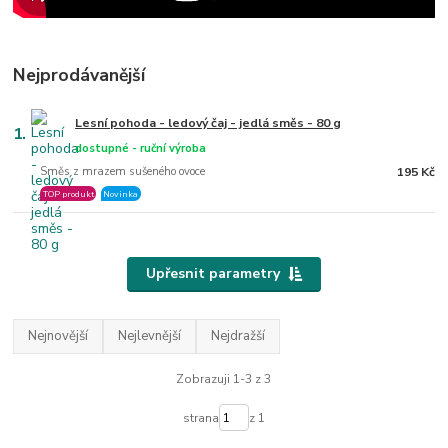
Nejprodávanější
Lesní pohoda - ledový čaj - jedlá směs - 80 g
1.
dostupné - ruční výroba
Směs z mrazem sušeného ovoce
195 Kč
TOP produkt
Novinka
Upřesnit parametry
Nejnovější
Nejlevnější
Nejdražší
Zobrazuji 1-3 z 3
strana
z 1