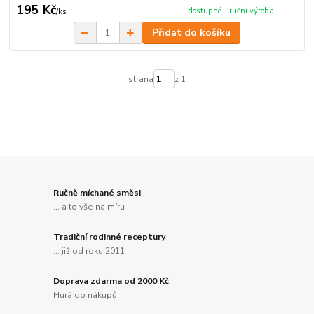
195 Kč
dostupné - ruční výroba
/
ks
Přidat do košíku
strana
z 1
Ručně míchané směsi
... a to vše na míru
Tradiční rodinné receptury
... již od roku 2011
Doprava zdarma od 2000 Kč
Hurá do nákupů!