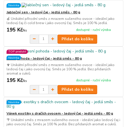
Novinka
Jablečný sen - ledový čaj - jedlá směs - 80 g
🍎 Unikátní přírodní směs z mrazem sušeného ovoce - ideální jako
ledový čaj či cold brew i jako ovocný čaj. Směs je 100 % jedlá.
195 Kč
dostupné - ruční výroba
/
ks
Přidat do košíku
TOP produkt
Novinka
Lesní pohoda - ledový čaj - jedlá směs - 80 g
🍄 Unikátní přírodní směs z mrazem sušeného ovoce - ideální jako
ledový čaj i jako ovocný čaj. Směs je 100 % jedlá. Bez přidaných
aromat a cukrů.
195 Kč
dostupné - ruční výroba
/
ks
Přidat do košíku
Novinka
Vánek exotiky s dračích ovocem - ledový čaj - jedlá směs - 80 g
🌴 Unikátní směs z mrazem sušeného ovoce - ideální jako ledový čaj i
jako ovocný čaj. Směs je 100 % jedlá. Bez přidaných aromat a cukrů.