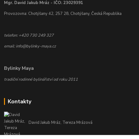
Mgr. David Jakub Mráz - IČO: 23029391
Provozovna: Chotýšany 42, 257 28, Chotýšany, Česká Republika
telefon: +420 730 249 327
email: info@bylinky-maya.cz
Bylinky Maya
tradiční rodinné bylinářství od roku 2011
Kontakty
David Jakub Mráz, Tereza Mrázová