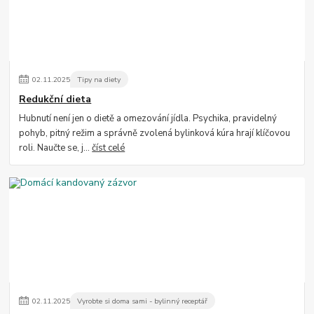
02
.
11
.
2025
Tipy na diety
Redukční dieta
Hubnutí není jen o dietě a omezování jídla. Psychika, pravidelný
pohyb, pitný režim a správně zvolená bylinková kúra hrají klíčovou
roli. Naučte se, j...
číst celé
02
.
11
.
2025
Vyrobte si doma sami - bylinný receptář