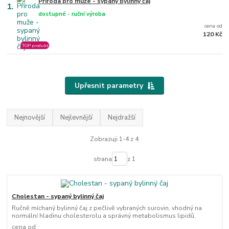
Příroda pro muže - sypaný bylinný čaj
1.
dostupné - ruční výroba
cena od
120 Kč
TOP produkt
Upřesnit parametry
Nejnovější
Nejlevnější
Nejdražší
Zobrazuji 1-4 z 4
strana
z 1
Cholestan - sypaný bylinný čaj
Ručně míchaný bylinný čaj z pečlivě vybraných surovin, vhodný na
normální hladinu cholesterolu a správný metabolismus lipidů.
cena od