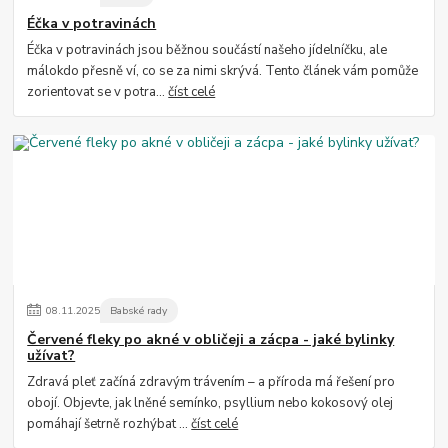
Éčka v potravinách
Éčka v potravinách jsou běžnou součástí našeho jídelníčku, ale
málokdo přesně ví, co se za nimi skrývá. Tento článek vám pomůže
zorientovat se v potra...
číst celé
08
.
11
.
2025
Babské rady
Červené fleky po akné v obličeji a zácpa - jaké bylinky
užívat?
Zdravá pleť začíná zdravým trávením – a příroda má řešení pro
obojí. Objevte, jak lněné semínko, psyllium nebo kokosový olej
pomáhají šetrně rozhýbat ...
číst celé