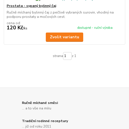
Prostata - sypaný bylinný čaj
Ručně míchaný bylinný čaj z pečlivě vybraných surovin, vhodný na
podporu prostaty a močových cest.
cena od
120 Kč
dostupné - ruční výroba
/
ks
Zvolit variantu
strana
z 1
Ručně míchané směsi
... a to vše na míru
Tradiční rodinné receptury
... již od roku 2011