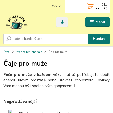
0
ks
CZK
za
0 Kč
Menu
Hledat
Úvod
Sypané bylinné čaje
Čaje pro muže
Čaje pro muže
Péče pro muže v každém věku
– ať už potřebujete dobít
energii, ulevit prostatě nebo srovnat cholesterol, bylinky
Vám mohou být spolehlivým spojencem. 🧔‍♂
Nejprodávanější