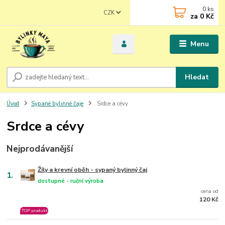
0
ks
CZK
za
0 Kč
Menu
Hledat
Úvod
Sypané bylinné čaje
Srdce a cévy
Srdce a cévy
Nejprodávanější
Žíly a krevní oběh - sypaný bylinný čaj
1.
dostupné - ruční výroba
cena od
120 Kč
TOP produkt