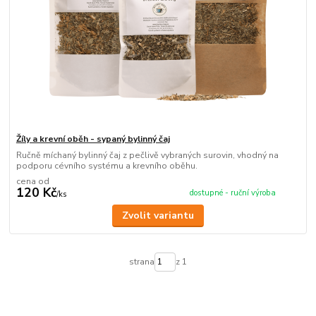
Žíly a krevní oběh - sypaný bylinný čaj
Ručně míchaný bylinný čaj z pečlivě vybraných surovin, vhodný na
podporu cévního systému a krevního oběhu.
cena od
120 Kč
dostupné - ruční výroba
/
ks
Zvolit variantu
strana
z 1