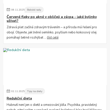
08
.
11
.
2025
Babské rady
Červené fleky po akné v obličeji a zácpa - jaké bylinky
užívat?
Zdravá pleť začíná zdravým trávením – a příroda má řešení pro
obojí. Objevte, jak lněné semínko, psyllium nebo kokosový olej
pomáhají šetrně rozhýbat ...
číst celé
02
.
11
.
2025
Tipy na diety
Redukční dieta
Hubnutí není jen o dietě a omezování jídla. Psychika, pravidelný