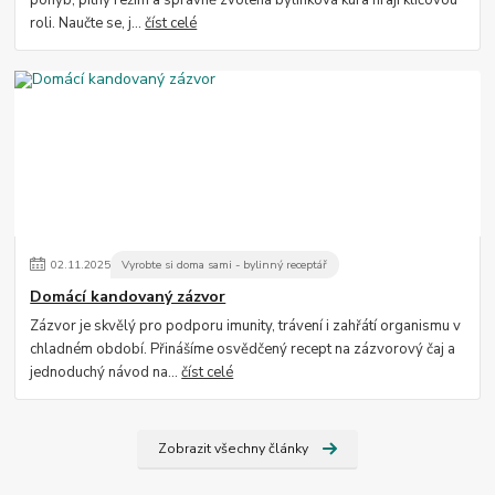
pohyb, pitný režim a správně zvolená bylinková kúra hrají klíčovou
roli. Naučte se, j...
číst celé
02
.
11
.
2025
Vyrobte si doma sami - bylinný receptář
Domácí kandovaný zázvor
Zázvor je skvělý pro podporu imunity, trávení i zahřátí organismu v
chladném období. Přinášíme osvědčený recept na zázvorový čaj a
jednoduchý návod na...
číst celé
Zobrazit všechny články