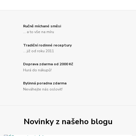
Ručně míchané směsi
... a to vše na míru
Tradiční rodinné receptury
... již od roku 2011
Doprava zdarma od 2000 Kč
Hurá do nákupů!
Bylinná poradna zdarma
Neváhejte nás oslovit!
Novinky z našeho blogu