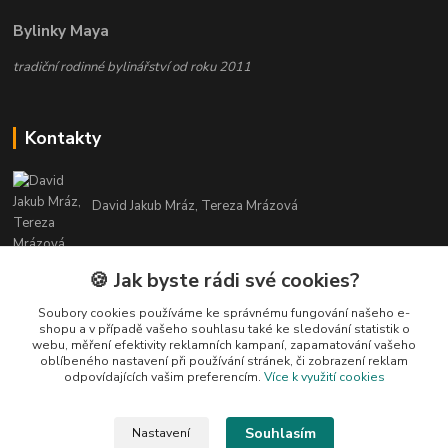
Bylinky Maya
tradiční rodinné bylinářství od roku 2011
Kontakty
David Jakub Mráz, Tereza Mrázová
info@bylinky-maya.cz
🍪 Jak byste rádi své cookies?
Soubory cookies používáme ke správnému fungování našeho e-
shopu a v případě vašeho souhlasu také ke sledování statistik o
webu, měření efektivity reklamních kampaní, zapamatování vašeho
oblíbeného nastavení při používání stránek, či zobrazení reklam
odpovídajících vašim preferencím.
Více k využití cookies
Upravit sběr cookies.
Souhlasím
Nastavení