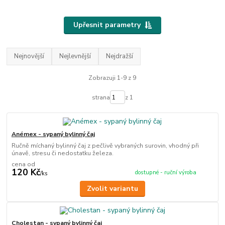
Upřesnit parametry
Nejnovější
Nejlevnější
Nejdražší
Zobrazuji 1-9 z 9
strana
z 1
Anémex - sypaný bylinný čaj
Ručně míchaný bylinný čaj z pečlivě vybraných surovin, vhodný při
únavě, stresu či nedostatku železa.
cena od
120 Kč
dostupné - ruční výroba
/
ks
Zvolit variantu
Cholestan - sypaný bylinný čaj