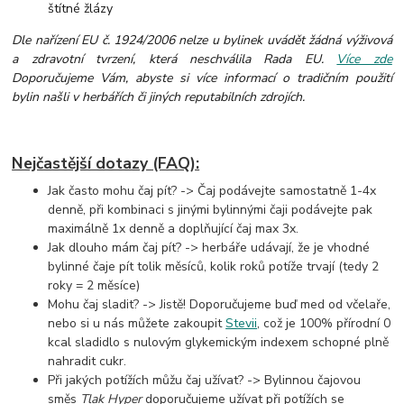
štítné žlázy
Dle nařízení EU č. 1924/2006 nelze u bylinek uvádět žádná výživová
a zdravotní tvrzení, která neschválila Rada EU.
Více zde
Doporučujeme Vám, abyste si více informací o tradičním použití
bylin našli v herbářích či jiných reputabilních zdrojích.
Nejčastější dotazy (FAQ):
Jak často mohu čaj pít? -> Čaj podávejte samostatně 1-4x
denně, při kombinaci s jinými bylinnými čaji
podávejte pak
maximálně 1x denně a doplňující čaj max 3x.
Jak dlouho mám čaj pít? -> herbáře udávají, že je vhodné
bylinné čaje pít tolik měsíců, kolik roků potíže trvají (tedy 2
roky = 2 měsíce)
Mohu čaj sladit? -> Jistě! Doporučujeme buď med od včelaře,
nebo si u nás můžete zakoupit
Stevii
, což je 100% přírodní 0
kcal sladidlo s nulovým glykemickým indexem schopné plně
nahradit cukr.
Při jakých potížích můžu čaj užívat? -> Bylinnou čajovou
směs
Tlak Hyper
doporučujeme užívat při potížích se