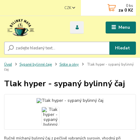
0
ks
CZK
za
0 Kč
Menu
Hledat
Úvod
Sypané bylinné čaje
Srdce a cévy
Tlak hyper - sypaný bylinný
čaj
Tlak hyper - sypaný bylinný čaj
Ručně míchaný bylinný čaj z pečlivě vybraných surovin, vhodný při