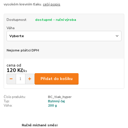
vysokém krevním tlaku.
celý popis
Dostupnost
dostupné - ruční výroba
Váha
Nejsme plátci DPH
cena od
120 Kč
/
ks
Přidat do košíku
Číslo produktu:
BC_tlak_hyper
Typ:
Bylinný čaj
Váha:
200 g
Ručně míchané směsi