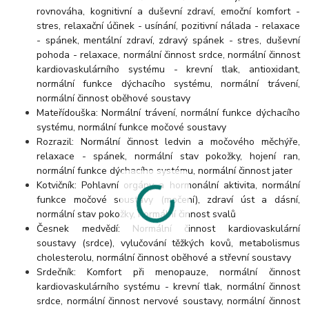
rovnováha, kognitivní a duševní zdraví, emoční komfort -
stres, relaxační účinek - usínání, pozitivní nálada - relaxace
- spánek, mentální zdraví, zdravý spánek - stres, duševní
pohoda - relaxace, normální činnost srdce, normální činnost
kardiovaskulárního systému - krevní tlak, antioxidant,
normální funkce dýchacího systému, normální trávení,
normální činnost oběhové soustavy
Mateřídouška: Normální trávení, normální funkce dýchacího
systému, normální funkce močové soustavy
Rozrazil: Normální činnost ledvin a močového měchýře,
relaxace - spánek, normální stav pokožky, hojení ran,
normální funkce dýchacího systému, normální činnost jater
Kotvičník: Pohlavní orgány a hormonální aktivita, normální
funkce močové soustavy (močení), zdraví úst a dásní,
normální stav pokožky, normální činnost svalů
Česnek medvědí: Normální činnost kardiovaskulární
soustavy (srdce), vylučování těžkých kovů, metabolismus
cholesterolu, normální činnost oběhové a střevní soustavy
Srdečník: Komfort při menopauze, normální činnost
kardiovaskulárního systému - krevní tlak, normální činnost
srdce, normální činnost nervové soustavy, normální činnost