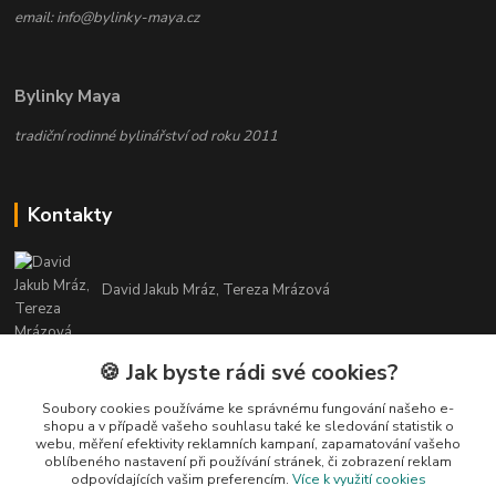
email: info@bylinky-maya.cz
Bylinky Maya
tradiční rodinné bylinářství od roku 2011
Kontakty
David Jakub Mráz, Tereza Mrázová
info@bylinky-maya.cz
🍪 Jak byste rádi své cookies?
Soubory cookies používáme ke správnému fungování našeho e-
shopu a v případě vašeho souhlasu také ke sledování statistik o
webu, měření efektivity reklamních kampaní, zapamatování vašeho
oblíbeného nastavení při používání stránek, či zobrazení reklam
odpovídajících vašim preferencím.
Více k využití cookies