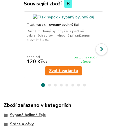
Související zboží
8
TOP produkt
Tlak hypox - sypaný bylinný čaj
Klouby / revm
Ručně míchaný bylinný čaj z pečlivě
Ručně míchan
vybraných surovin, vhodný při sníženém
vybraných su
krevním tlaku.
kloubů, kost
cena od
cena od
dostupné - ruční
120 Kč
120 Kč
výroba
/
ks
/
ks
Zvolit variantu
Zboží zařazeno v kategoriích
Sypané bylinné čaje
Srdce a cévy