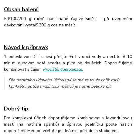
Obsah balení:
50/100/200 g ručně namíchané čajové směsi - při uvedeném
dávkování vystačí 200 g cca na měsíc.
Návod k přípravě:
1 polévkovou lžíci směsi přelijte ¼ l vroucí vody a nechte 8–10
minut louhovat, poté sceďte a pijte po doušcích. Doporučujeme
kombinovat s čajem
Pročištění/detoxikace.
Dle tradičního lidového léčitelství se má za to, že kolik roků
konkrétní potíže trvají, tolik měsíců je nutné bylinky pít.
Dobrý tip:
Pro komplexní účinek doporučujeme kombinovat s levandulovou
mastí (na natírání spánků) a úpravou jídelníčku podle našich
doporučení. Med od včelaře je ideálním přírodním sladidlem.