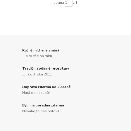
strana
z 1
Ručně míchané směsi
... a to vše na míru
Tradiční rodinné receptury
... již od roku 2011
Doprava zdarma od 2000 Kč
Hurá do nákupů!
Bylinná poradna zdarma
Neváhejte nás oslovit!