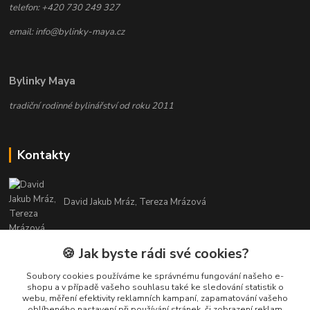
telefon: +420 730 249 327
email: info@bylinky-maya.cz
Bylinky Maya
tradiční rodinné bylinářství od roku 2011
Kontakty
David Jakub Mráz, Tereza Mrázová
info@bylinky-maya.cz
🍪 Jak byste rádi své cookies?
Soubory cookies používáme ke správnému fungování našeho e-
shopu a v případě vašeho souhlasu také ke sledování statistik o
webu, měření efektivity reklamních kampaní, zapamatování vašeho
oblíbeného nastavení při používání stránek, či zobrazení reklam