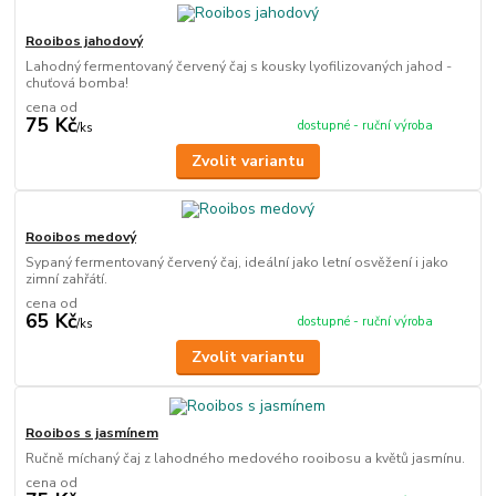
Rooibos jahodový
Lahodný fermentovaný červený čaj s kousky lyofilizovaných jahod -
chuťová bomba!
cena od
75 Kč
dostupné - ruční výroba
/
ks
Zvolit variantu
Rooibos medový
Sypaný fermentovaný červený čaj, ideální jako letní osvěžení i jako
zimní zahřátí.
cena od
65 Kč
dostupné - ruční výroba
/
ks
Zvolit variantu
Rooibos s jasmínem
Ručně míchaný čaj z lahodného medového rooibosu a květů jasmínu.
cena od