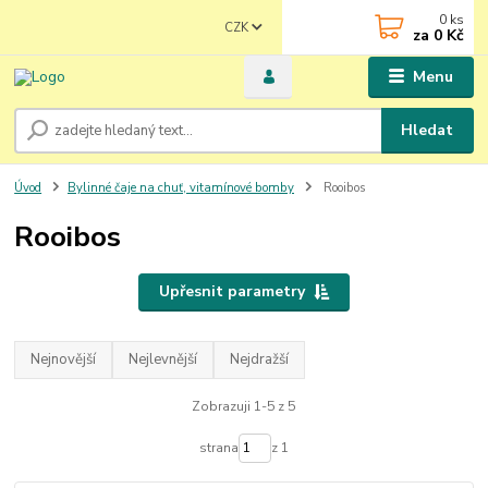
0
ks
CZK
za
0 Kč
Menu
Hledat
Úvod
Bylinné čaje na chuť, vitamínové bomby
Rooibos
Rooibos
Upřesnit parametry
Nejnovější
Nejlevnější
Nejdražší
Zobrazuji 1-5 z 5
strana
z 1