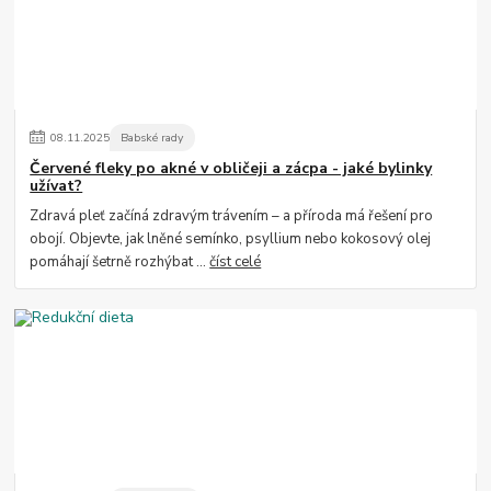
08
.
11
.
2025
Babské rady
Červené fleky po akné v obličeji a zácpa - jaké bylinky
užívat?
Zdravá pleť začíná zdravým trávením – a příroda má řešení pro
obojí. Objevte, jak lněné semínko, psyllium nebo kokosový olej
pomáhají šetrně rozhýbat ...
číst celé