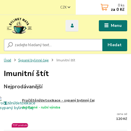
0
ks
CZK
za
0 Kč
Menu
Hledat
Úvod
Sypané bylinné čaje
Imunitní štít
Imunitní štít
Nejprodávanější
Pročištění/detoxikace - sypaný bylinný čaj
1.
dostupné - ruční výroba
cena od
120 Kč
TOP produkt