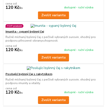
cena od
120 Kč
dostupné - ruční výroba
/
ks
Zvolit variantu
TOP produkt
Imunita - sypaný bylinný čaj
Ručně míchaný bylinný čaj z pečlivě vybraných surovin, vhodný pro
podporu přirozené obranyschopnosti.
cena od
120 Kč
dostupné - ruční výroba
/
ks
Zvolit variantu
Posilující bylinný čaj s rakytníkem
Ručně míchaný bylinný čaj z pečlivě vybraných surovin, vhodný pro
podporu imunity a vitality.
cena od
120 Kč
dostupné - ruční výroba
/
ks
Zvolit variantu