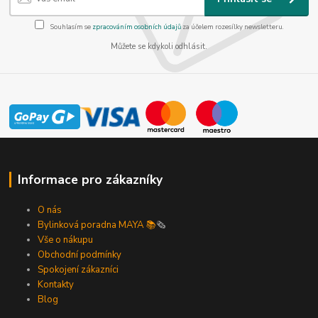
Souhlasím se
zpracováním osobních údajů
za účelem rozesílky newsletteru.
Můžete se kdykoli odhlásit.
Informace pro zákazníky
O nás
Bylinková poradna MAYA 📚
🗞️
Vše o nákupu
Obchodní podmínky
Spokojení zákazníci
Kontakty
Blog