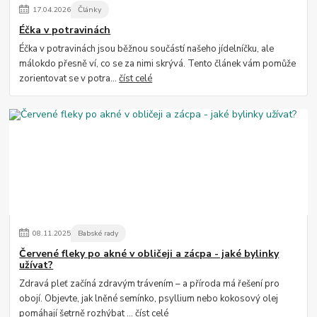
17
.
04
.
2026
Články
Éčka v potravinách
Éčka v potravinách jsou běžnou součástí našeho jídelníčku, ale
málokdo přesně ví, co se za nimi skrývá. Tento článek vám pomůže
zorientovat se v potra...
číst celé
08
.
11
.
2025
Babské rady
Červené fleky po akné v obličeji a zácpa - jaké bylinky
užívat?
Zdravá pleť začíná zdravým trávením – a příroda má řešení pro
obojí. Objevte, jak lněné semínko, psyllium nebo kokosový olej
pomáhají šetrně rozhýbat ...
číst celé