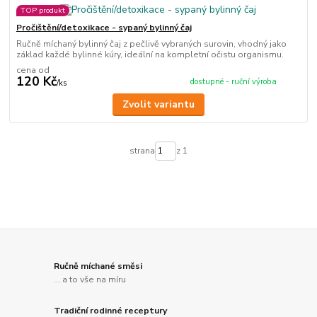
TOP produkt
Pročištění/detoxikace - sypaný bylinný čaj
Ručně míchaný bylinný čaj z pečlivě vybraných surovin, vhodný jako
základ každé bylinné kúry, ideální na kompletní očistu organismu.
cena od
120 Kč
dostupné - ruční výroba
/
ks
Zvolit variantu
strana
z 1
Ručně míchané směsi
... a to vše na míru
Tradiční rodinné receptury