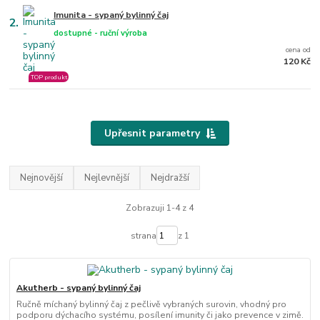
Imunita - sypaný bylinný čaj
2.
dostupné - ruční výroba
cena od
120 Kč
TOP produkt
Upřesnit parametry
Nejnovější
Nejlevnější
Nejdražší
Zobrazuji 1-4 z 4
strana
z 1
Akutherb - sypaný bylinný čaj
Ručně míchaný bylinný čaj z pečlivě vybraných surovin, vhodný pro
podporu dýchacího systému, posílení imunity či jako prevence v zimě.