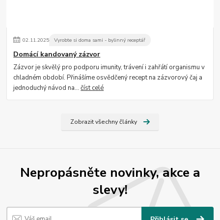
02
.
11
.
2025
Vyrobte si doma sami - bylinný receptář
Domácí kandovaný zázvor
Zázvor je skvělý pro podporu imunity, trávení i zahřátí organismu v
chladném období. Přinášíme osvědčený recept na zázvorový čaj a
jednoduchý návod na...
číst celé
Zobrazit všechny články
Nepropásněte novinky, akce a
slevy!
Přihlásit se