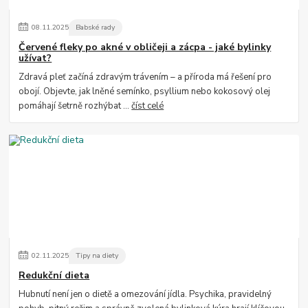
08
.
11
.
2025
Babské rady
Červené fleky po akné v obličeji a zácpa - jaké bylinky
užívat?
Zdravá pleť začíná zdravým trávením – a příroda má řešení pro
obojí. Objevte, jak lněné semínko, psyllium nebo kokosový olej
pomáhají šetrně rozhýbat ...
číst celé
02
.
11
.
2025
Tipy na diety
Redukční dieta
Hubnutí není jen o dietě a omezování jídla. Psychika, pravidelný