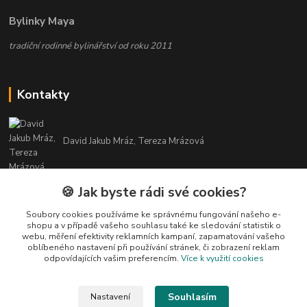
Bylinky Maya
tradiční rodinné bylinářství od roku 2011
Kontakty
David Jakub Mráz, Tereza Mrázová
info@bylinky-maya.cz
🍪 Jak byste rádi své cookies?
Soubory cookies používáme ke správnému fungování našeho e-
shopu a v případě vašeho souhlasu také ke sledování statistik o
webu, měření efektivity reklamních kampaní, zapamatování vašeho
oblíbeného nastavení při používání stránek, či zobrazení reklam
odpovídajících vašim preferencím.
Více k využití cookies
Upravit sběr cookies.
Souhlasím
Nastavení