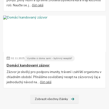
pohyb, pitný režim a správně zvolená bylinková kúra hrají klíčovou
roli. Naučte se, j...
číst celé
02
.
11
.
2025
Vyrobte si doma sami - bylinný receptář
Domácí kandovaný zázvor
Zázvor je skvělý pro podporu imunity, trávení i zahřátí organismu v
chladném období. Přinášíme osvědčený recept na zázvorový čaj a
jednoduchý návod na...
číst celé
Zobrazit všechny články