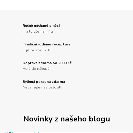
Ručně míchané směsi
... a to vše na míru
Tradiční rodinné receptury
... již od roku 2011
Doprava zdarma od 2000 Kč
Hurá do nákupů!
Bylinná poradna zdarma
Neváhejte nás oslovit!
Novinky z našeho blogu