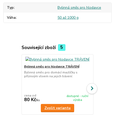
Typ
Bylinná směs pro hlodavce
Váha
50 až 1000 g
Související zboží
5
Bylinná směs pro hlodavce TRÁVENÍ
Bylinná smě
Bylinná směs pro domácí mazlíčky s
příznivým vlivem na jejich trávení.
ZAŽÍVÁNÍ
Bylinná směs
příznivým vliv
cena od
cena od
dostupné - ruční
80 Kč
80 Kč
výroba
/
ks
/
ks
Zvolit variantu