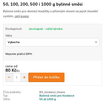
50, 100, 200, 500 i 1000 g bylinné směsi
Bylinná směs pro domácí mazlíčky s příznivým vlivem na jejich imunitní
systém.
celý popis
Dostupnost
dostupné - ruční výroba
Váha
Nejsme plátci DPH
cena od
80 Kč
/
ks
Přidat do košíku
Číslo produktu:
BS_hlodavci_imuno
Typ:
Bylinná směs pro hlodavce
Váha:
50 až 1000 g