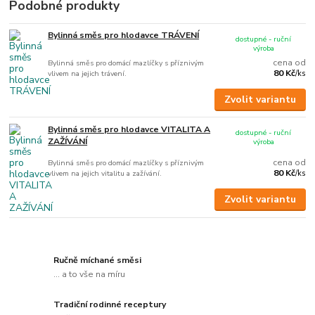
Podobné produkty
Bylinná směs pro hlodavce TRÁVENÍ
dostupné - ruční
výroba
cena od
Bylinná směs pro domácí mazlíčky s příznivým
80 Kč
vlivem na jejich trávení.
/
ks
Zvolit variantu
Bylinná směs pro hlodavce VITALITA A
dostupné - ruční
ZAŽÍVÁNÍ
výroba
cena od
Bylinná směs pro domácí mazlíčky s příznivým
80 Kč
vlivem na jejich vitalitu a zažívání.
/
ks
Zvolit variantu
Ručně míchané směsi
... a to vše na míru
Tradiční rodinné receptury