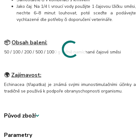
Jako čaj: Na 1/4 l vroucí vody použijte 1 čajovou lžičku směsi,
nechte 6–8 minut louhovat, poté sceďte a podávejte
vychlazené dle potřeby či doporučení veterináře.
📦
Obsah balení:
50 / 100 / 200 / 500 / 1000 g ručně namíchané čajové směsi
🌍
Zajímavost:
Echinacea (třapatka) je známá svými imunostimulačními účinky a
tradičně se používá k podpoře obranyschopnosti organismu.
Původ zboží
Parametry