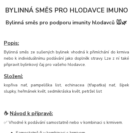
BYLINNÁ SMĚS PRO HLODAVCE IMUNO
Bylinná směs pro podporu imunity hlodavců 🐭🌿
Popis:
Bylinná směs ze sušených bylinek vhodná k přimíchání do krmiva
nebo k individuálnímu podávání jako doplněk stravy. Lze z ní také
připravit bylinkový čaj pro vašeho hlodavce.
Složení:
kopřiva nať, pampeliška list, echinacea (třapatka) nať, šípek
slupky, heřmánek květ, sedmikráska květ, petržel list
☕
Návod k přípravě:
✅ Vhodné k podávání samostatně nebo v kombinaci s krmivem.
Samostatně či v kombinaci s krmivem