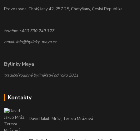
Provozovna: Chotýšany 42, 257 28, Chotýšany, Česká Republika
telefon: +420 730 249 327
email: info@bylinky-maya.cz
Bylinky Maya
tradiční rodinné bylinářství od roku 2011
Kontakty
David Jakub Mráz, Tereza Mrázová
info@bylinky-maya.cz