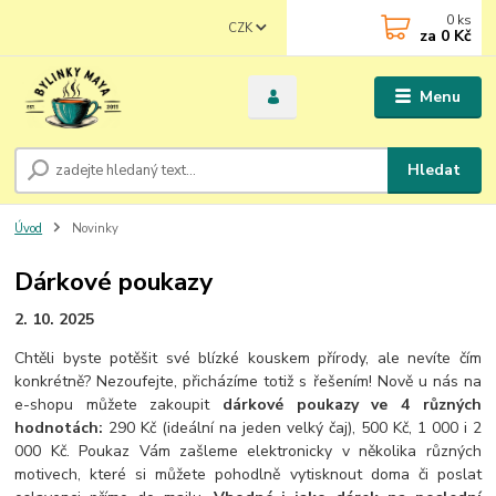
0
ks
CZK
za
0 Kč
Menu
Hledat
Úvod
Novinky
Dárkové poukazy
2. 10. 2025
Chtěli byste potěšit své blízké kouskem přírody, ale nevíte čím
konkrétně? Nezoufejte, přicházíme totiž s řešením! Nově u nás na
e-shopu můžete zakoupit
dárkové poukazy ve 4 různých
hodnotách:
290 Kč (ideální na jeden velký čaj), 500 Kč, 1 000 i 2
000 Kč. Poukaz Vám zašleme elektronicky v několika různých
motivech, které si můžete pohodlně vytisknout doma či poslat