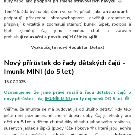
kúry
nebo jako
podpora při změně stravovacích návyků.
🥗
Téměř každá bylina obsažená ve směsi působí jako
antioxidant
–
podporují přirozenou obranyschopnost, osvěžují organismus,
přispívají k vitalitě a zpomalují stárnutí buněk. Šípek, rooibos a
hloh zjemňují čaji jeho zemitou chuť a zároveň
prohlubují
relaxační a povzbuzující účinky. 🌿🍵
Vyzkoušejte nový Reduktan Detox!
Nový přírůstek do řady dětských čajů -
Imuník MINI (do 5 let)
15.07.2025
Oznamujeme, že jsme právě rozšířili řadu dětských čajů o
nový přírůstek - čaj
IMUNÍK MINI
pro ty nejmenší DO 5 let! 👼
Věříme, že imunita se má budovat již od útlého dětství, kdy tělo
ještě není poznamenané chemií dnešní doby. Čaj je vhodný pro
děti do 5 let
a dětem chutná díky obsahu jahodového rooibosu,
sušených jablek a šípků (plody růže šípkové 🌹), které jsou jedním
z nejvýznamnějších zdrojů
vitamínu C - dokonce