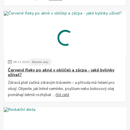
08
.
11
.
2025
Babské rady
Červené fleky po akné v obličeji a zácpa - jaké bylinky
užívat?
Zdravá pleť začíná zdravým trávením – a příroda má řešení pro
obojí. Objevte, jak lněné semínko, psyllium nebo kokosový olej
pomáhají šetrně rozhýbat ...
číst celé