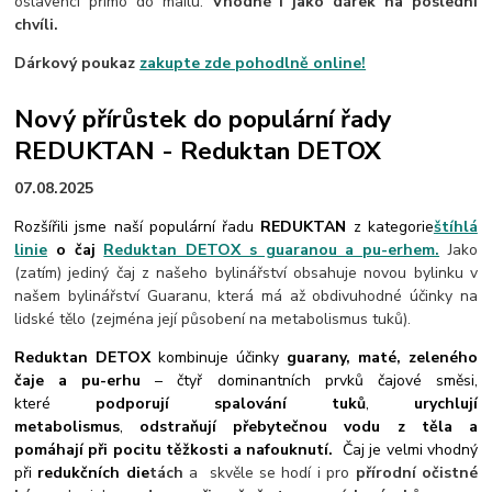
oslavenci přímo do mailu.
Vhodné i jako dárek na poslední
chvíli.
Dárkový poukaz
zakupte zde pohodlně online!
Nový přírůstek do populární řady
REDUKTAN - Reduktan DETOX
07.08.2025
Rozšířili jsme naší populární řadu
REDUKTAN
z kategorie
štíhlá
linie
o čaj
Reduktan DETOX s guaranou a pu-erhem.
Jako
(zatím) jediný čaj z našeho bylinářství obsahuje novou bylinku v
našem bylinářství Guaranu, která má až obdivuhodné účinky na
lidské tělo (zejména její působení na metabolismus tuků).
Reduktan DETOX
kombinuje účinky
guarany, maté, zeleného
čaje a pu-erhu
– čtyř dominantních prvků čajové směsi,
které
podporují spalování tuků
,
urychlují
metabolismus
,
odstraňují přebytečnou vodu z těla a
pomáhají při pocitu těžkosti a nafouknutí.
Čaj je velmi vhodný
při
redukčních die
tách
a
skvěle se hodí i pro
přírodní očistné