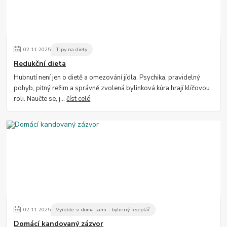
02
.
11
.
2025
Tipy na diety
Redukční dieta
Hubnutí není jen o dietě a omezování jídla. Psychika, pravidelný
pohyb, pitný režim a správně zvolená bylinková kúra hrají klíčovou
roli. Naučte se, j...
číst celé
02
.
11
.
2025
Vyrobte si doma sami - bylinný receptář
Domácí kandovaný zázvor