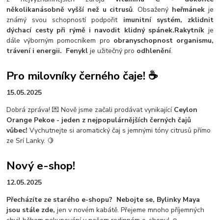
několikanásobně vyšší než u citrusů
. Obsažený
heřmánek
je
známý svou schopností podpořit
imunitní systém, zklidnit
dýchací cesty při rýmě i navodit klidný spánek.
Rakytník
je
dále výborným pomocníkem pro
obranyschopnost organismu,
trávení i energii.
Fenykl
je užitečný pro
odhlenění
.
Pro milovníky černého čaje! ☕
15.05.2025
Dobrá zpráva! 💌 Nově jsme začali prodávat vynikající
Ceylon
Orange Pekoe - jeden z nejpopulárnějších černých čajů
vůbec!
Vychutnejte si aromatický čaj s jemnými tóny citrusů přímo
ze Srí Lanky. 🍋
Nový e-shop!
12.05.2025
Přecházíte ze starého e-shopu?
Nebojte se, Bylinky Maya
jsou stále zde,
jen v novém kabátě. Přejeme mnoho příjemných