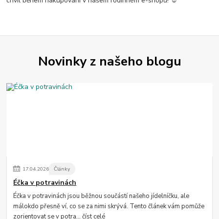
chvil během nakupování v našem rodinném e-shopu! ☺️
Novinky z našeho blogu
17
.
04
.
2026
Články
Éčka v potravinách
Éčka v potravinách jsou běžnou součástí našeho jídelníčku, ale
málokdo přesně ví, co se za nimi skrývá. Tento článek vám pomůže
zorientovat se v potra...
číst celé