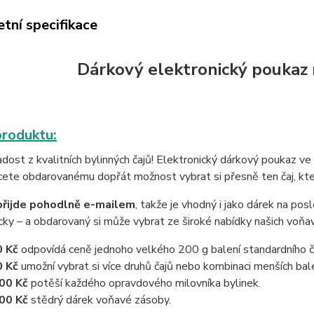
tní specifikace
Dárkový elektronický poukaz
produktu:
adost z kvalitních bylinných čajů! Elektronický dárkový poukaz 
ete obdarovanému dopřát možnost vybrat si přesně ten čaj, kte
přijde pohodlně e-mailem
, takže je vhodný i jako dárek na posl
cky – a obdarovaný si může vybrat ze široké nabídky našich voňa
 Kč
odpovídá ceně jednoho velkého 200 g balení standardního č
 Kč
umožní vybrat si více druhů čajů nebo kombinaci menších bale
00 Kč
potěší každého opravdového milovníka bylinek.
00 Kč
stědrý dárek voňavé zásoby.