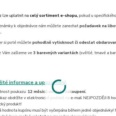
 lze uplatnit na
celý sortiment e-shopu,
pokud u specifického
námky k objednávce nám můžete zanechat
požadavek na libo
e
.
er si poté můžete
pohodlně vytisknout či odeslat obdarov
z Vám zašleme ve
3 barevných variantách
(světlé, tmavé a bar
ité informace a upozornění:
tnost poukazu:
12 měsíců od data zakoupení.
kaz obdržíte v elektronické podobě na e-mail NEJPOZDĚJI 8 hodi
ický produkt!
á hodnota kupónu musí být vyčerpána během jedné objednávky! 