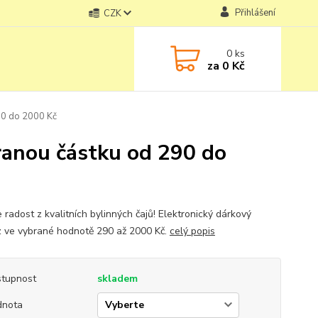
Přihlášení
CZK
0
ks
za
0 Kč
90 do 2000 Kč
ranou částku od 290 do
 radost z kvalitních bylinných čajů! Elektronický dárkový
 ve vybrané hodnotě 290 až 2000 Kč.
celý popis
tupnost
skladem
dnota