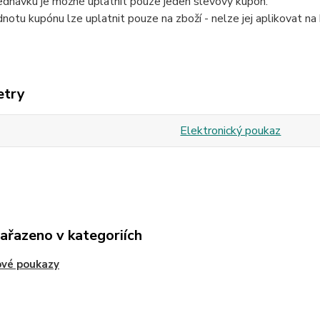
ednávku je možné uplatnit pouze jeden slevový kupón.
notu kupónu lze uplatnit pouze na zboží - nelze jej aplikovat n
etry
Elektronický poukaz
zařazeno v kategoriích
ové poukazy