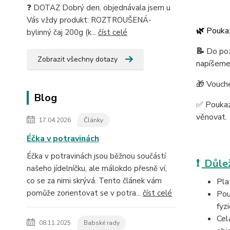
❓ DOTAZ Dobrý den, objednávala jsem u
Vás vždy produkt: ROZTROUŠENÁ-
🌿
Poukaz
bylinný čaj 200g (k...
číst celé
📝
Do poz
Zobrazit všechny dotazy
napíšem
🎁 Vouch
Blog
✅ Pouka
věnovat.
17.04.2026
Články
Éčka v potravinách
Éčka v potravinách jsou běžnou součástí
❗
Důlež
našeho jídelníčku, ale málokdo přesně ví,
co se za nimi skrývá. Tento článek vám
Pla
pomůže zorientovat se v potra...
číst celé
Pou
fyz
Cel
08.11.2025
Babské rady