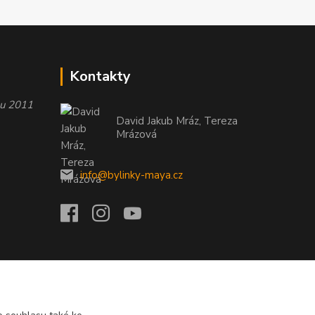
Kontakty
oku 2011
David Jakub Mráz, Tereza
Mrázová
info@bylinky-maya.cz