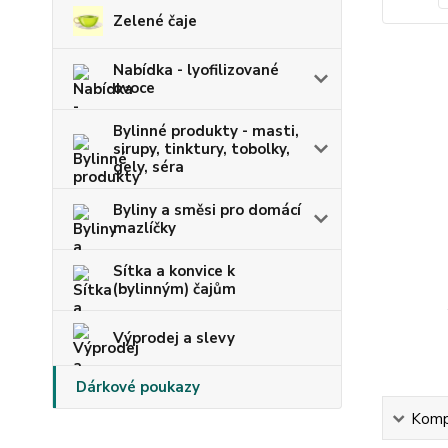
Zelené čaje
Nabídka - lyofilizované
ovoce
Bylinné produkty - masti,
sirupy, tinktury, tobolky,
gely, séra
Byliny a směsi pro domácí
mazlíčky
Sítka a konvice k
(bylinným) čajům
Výprodej a slevy
Dárkové poukazy
Kompl