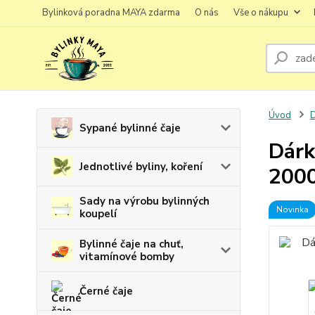
Bylinková poradna MAYA zdarma
O nás
Vše o nákupu
Úvod
D
Sypané bylinné čaje
Dárk
Jednotlivé byliny, koření
2000
Sady na výrobu bylinných
Novinka
koupelí
Bylinné čaje na chuť,
vitamínové bomby
Černé čaje