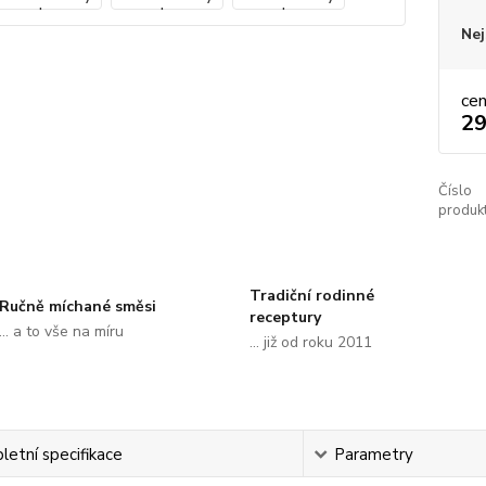
Nej
ce
29
Číslo
produkt
Tradiční rodinné
Ručně míchané směsi
receptury
... a to vše na míru
... již od roku 2011
etní specifikace
Parametry