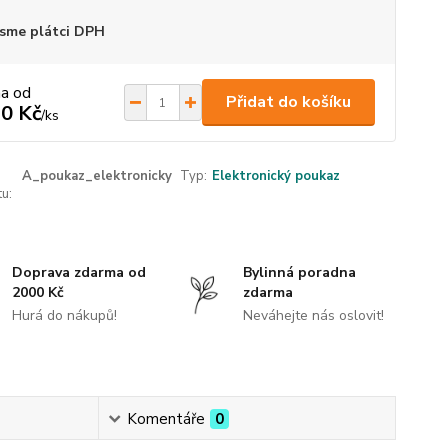
sme plátci DPH
na od
Přidat do košíku
0 Kč
/
ks
A_poukaz_elektronicky
Typ:
Elektronický poukaz
u:
Doprava zdarma od
Bylinná poradna
2000 Kč
zdarma
Hurá do nákupů!
Neváhejte nás oslovit!
Komentáře
0