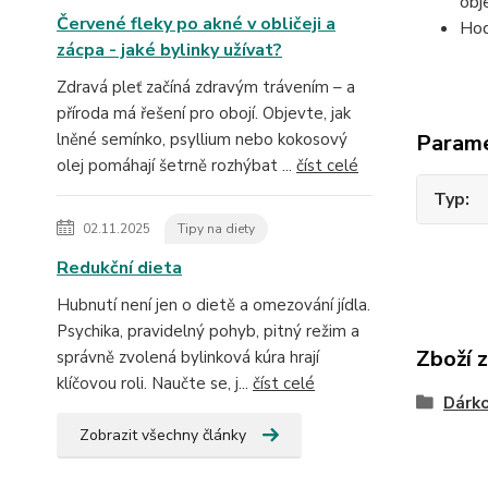
obj
Červené fleky po akné v obličeji a
Hod
zácpa - jaké bylinky užívat?
Zdravá pleť začíná zdravým trávením – a
příroda má řešení pro obojí. Objevte, jak
lněné semínko, psyllium nebo kokosový
Param
olej pomáhají šetrně rozhýbat ...
číst celé
Typ
02.11.2025
Tipy na diety
Redukční dieta
Hubnutí není jen o dietě a omezování jídla.
Psychika, pravidelný pohyb, pitný režim a
Zboží 
správně zvolená bylinková kúra hrají
klíčovou roli. Naučte se, j...
číst celé
Dárk
Zobrazit všechny články