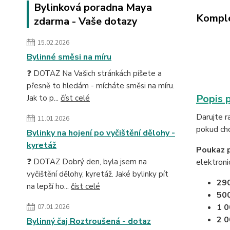
Bylinková poradna Maya
Komple
zdarma - Vaše dotazy
15.02.2026
Bylinné směsi na míru
❓ DOTAZ Na Vašich stránkách píšete a
přesně to hledám - mícháte směsi na míru.
Popis 
Jak to p...
číst celé
Darujte r
11.01.2026
pokud chc
Bylinky na hojení po vyčištění dělohy -
kyretáž
Poukaz 
❓ DOTAZ Dobrý den, byla jsem na
elektroni
vyčištění dělohy, kyretáž. Jaké bylinky pít
290
na lepší ho...
číst celé
500
1 0
07.01.2026
2 0
Bylinný čaj Roztroušená - dotaz