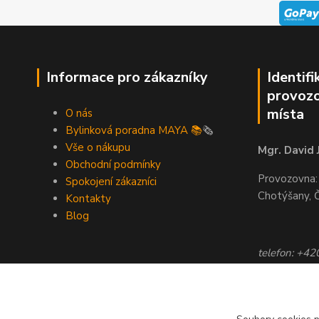
Informace pro zákazníky
Identifi
provozo
místa
O nás
Bylinková poradna MAYA 📚
🗞️
Vše o nákupu
Mgr. David 
Obchodní podmínky
Provozovna:
Spokojení zákazníci
Chotýšany, 
Kontakty
Blog
telefon: +4
email: info@