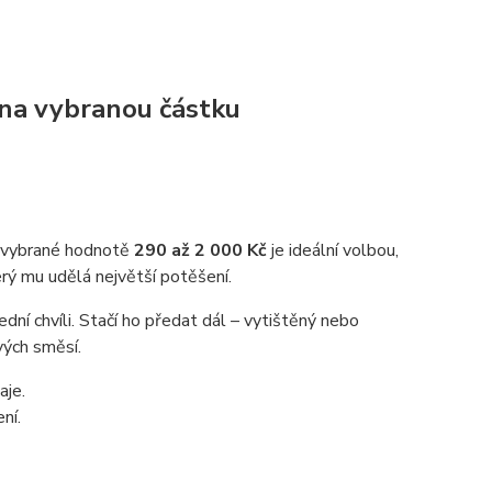
 na vybranou částku
ve vybrané hodnotě
290 až 2 000 Kč
je ideální volbou,
rý mu udělá největší potěšení.
ední chvíli. Stačí ho předat dál – vytištěný nebo
vých směsí.
aje.
ní.