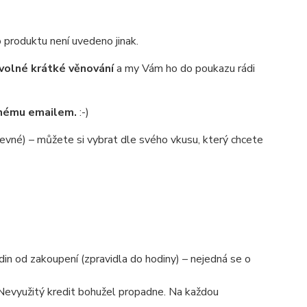
 produktu není uvedeno jinak.
volné krátké věnování
a my Vám ho do poukazu rádi
anému emailem.
:-)
evné) – můžete si vybrat dle svého vkusu, který chcete
n od zakoupení (zpravidla do hodiny) – nejedná se o
Nevyužitý kredit bohužel propadne. Na každou