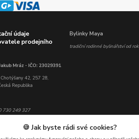
kační údaje
Bylinky Maya
vatele prodejního
tradiční rodinné bylinářství od r
Jakub Mráz - IČO: 23029391
 Chotýšany 42, 257 28,
Česká Republika
20 730 249 327
bylinky-maya.cz
🍪 Jak byste rádi své cookies?