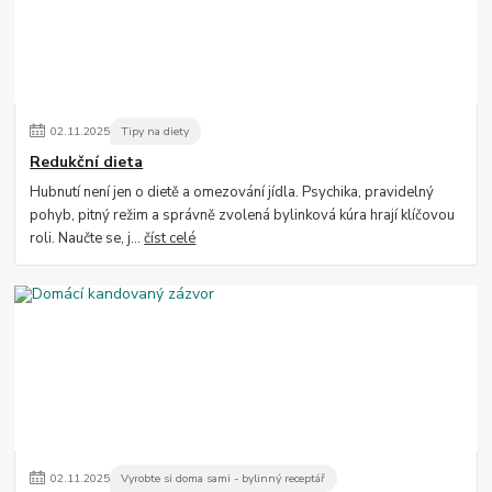
02
.
11
.
2025
Tipy na diety
Redukční dieta
Hubnutí není jen o dietě a omezování jídla. Psychika, pravidelný
pohyb, pitný režim a správně zvolená bylinková kúra hrají klíčovou
roli. Naučte se, j...
číst celé
02
.
11
.
2025
Vyrobte si doma sami - bylinný receptář