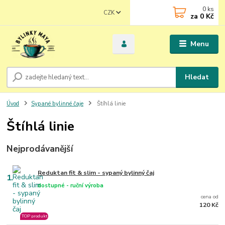
0
ks
CZK
za
0 Kč
Menu
Hledat
Úvod
Sypané bylinné čaje
Štíhlá linie
Štíhlá linie
Nejprodávanější
Reduktan fit & slim - sypaný bylinný čaj
1.
dostupné - ruční výroba
cena od
120 Kč
TOP produkt