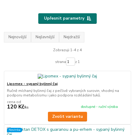
Upřesnit parametry
Nejnovější
Nejlevnější
Nejdražší
Zobrazuji 1-4 z 4
strana
z 1
Lipomex - sypaný bylinný čaj
Ručně míchaný bylinný čaj z pečlivě vybraných surovin, vhodný na
podporu metabolismu i jako podpora rozkládání tuků.
cena od
120 Kč
dostupné - ruční výroba
/
ks
Zvolit variantu
Novinka