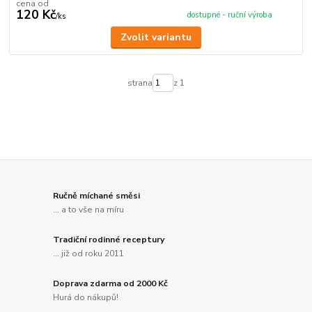
cena od
120 Kč
dostupné - ruční výroba
/
ks
Zvolit variantu
strana
z 1
Ručně míchané směsi
... a to vše na míru
Tradiční rodinné receptury
... již od roku 2011
Doprava zdarma od 2000 Kč
Hurá do nákupů!