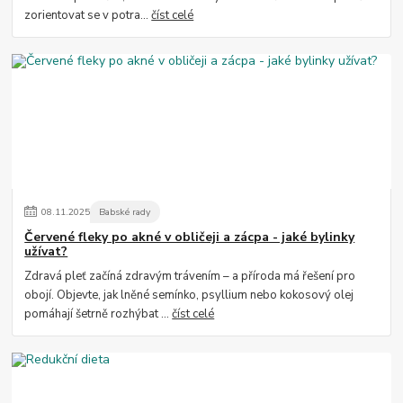
zorientovat se v potra...
číst celé
08
.
11
.
2025
Babské rady
Červené fleky po akné v obličeji a zácpa - jaké bylinky
užívat?
Zdravá pleť začíná zdravým trávením – a příroda má řešení pro
obojí. Objevte, jak lněné semínko, psyllium nebo kokosový olej
pomáhají šetrně rozhýbat ...
číst celé