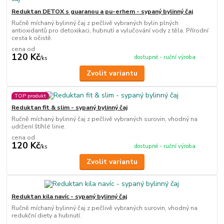
Reduktan DETOX s guaranou a pu-erhem - sypaný bylinný čaj
Ručně míchaný bylinný čaj z pečlivě vybraných bylin plných
antioxidantů pro detoxikaci, hubnutí a vylučování vody z těla. Přírodní
cesta k očistě.
cena od
120 Kč
dostupné - ruční výroba
/
ks
Zvolit variantu
TOP produkt
Reduktan fit & slim - sypaný bylinný čaj
Ručně míchaný bylinný čaj z pečlivě vybraných surovin, vhodný na
udržení štíhlé linie.
cena od
120 Kč
dostupné - ruční výroba
/
ks
Zvolit variantu
Reduktan kila navíc - sypaný bylinný čaj
Ručně míchaný bylinný čaj z pečlivě vybraných surovin, vhodný na
redukční diety a hubnutí.