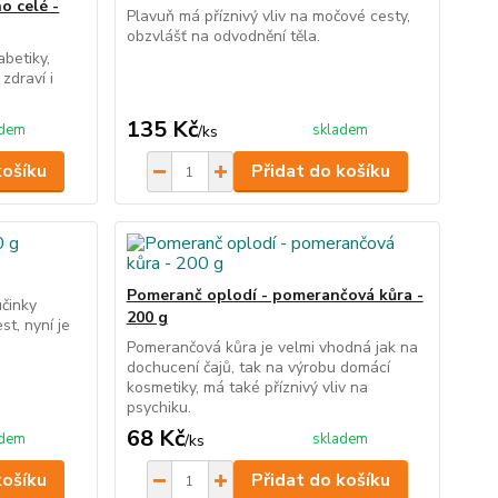
o celé -
Plavuň má příznivý vliv na močové cesty,
obzvlášť na odvodnění těla.
abetiky,
zdraví i
135 Kč
adem
skladem
/
ks
košíku
Přidat do košíku
Pomeranč oplodí - pomerančová kůra -
účinky
200 g
st, nyní je
Pomerančová kůra je velmi vhodná jak na
dochucení čajů, tak na výrobu domácí
kosmetiky, má také příznivý vliv na
psychiku.
68 Kč
adem
skladem
/
ks
košíku
Přidat do košíku