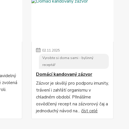
02
.
11
.
2025
Vyrobte si doma sami - bylinný
receptář
Domácí kandovaný zázvor
ravidelný
ě zvolená
Zázvor je skvělý pro podporu imunity,
oli.
trávení i zahřátí organismu v
chladném období. Přinášíme
osvědčený recept na zázvorový čaj a
jednoduchý návod na...
číst celé