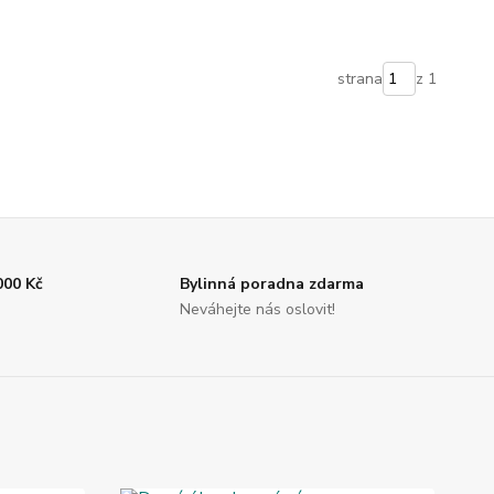
strana
z 1
000 Kč
Bylinná poradna zdarma
Neváhejte nás oslovit!