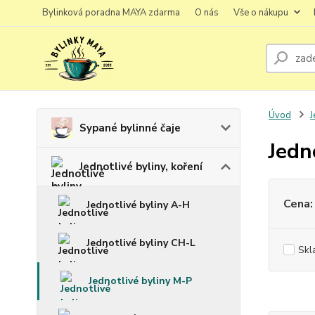
Bylinková poradna MAYA zdarma
O nás
Vše o nákupu
Úvod
J
Sypané bylinné čaje
Jedn
Jednotlivé byliny, koření
Cena:
Jednotlivé byliny A-H
Jednotlivé byliny CH-L
Skl
Jednotlivé byliny M-P