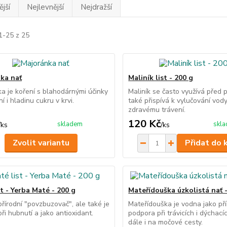
jší
Nejlevnější
Nejdražší
1-25 z 25
ka nať
Maliník list - 200 g
a je koření s blahodárnými účinky
Maliník se často využívá před
í i hladinu cukru v krvi.
také přispívá k vylučování vod
zdravému trávení.
120 Kč
skladem
skl
/
ks
/
ks
Zvolit variantu
Přidat do 
t - Yerba Maté - 200 g
Mateřídouška úzkolistá nať 
přírodní "povzbuzovač", ale také je
Mateřídouška je vodna jako pří
ři hubnutí a jako antioxidant.
podpora při trávicích i dýchacíc
dále i na močové cesty.