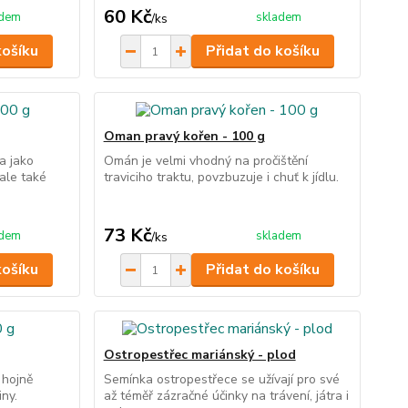
60 Kč
adem
skladem
/
ks
košíku
Přidat do košíku
Oman pravý kořen - 100 g
a jako
Omán je velmi vhodný na pročištění
ale také
traviciho traktu, povzbuzuje i chuť k jídlu.
73 Kč
adem
skladem
/
ks
košíku
Přidat do košíku
Ostropestřec mariánský - plod
 hojně
Semínka ostropestřece se užívají pro své
iny.
až téměř zázračné účinky na trávení, játra i