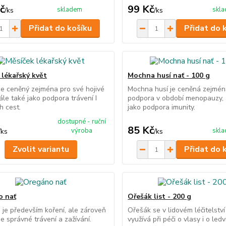
č
99 Kč
skladem
skl
/
ks
/
ks
Přidat do košíku
Přidat do 
 lékařský květ
Mochna husí nať - 100 g
je ceněný zejména pro své hojivé
Mochna husí je ceněná zejmén
dále také jako podpora trávení I
podpora v období menopauzy, 
 cest.
jako podpora imunity.
dostupné - ruční
85 Kč
výroba
skl
/
ks
/
ks
Zvolit variantu
Přidat do 
o nať
Ořešák list - 200 g
je především koření, ale zároveň
Ořešák se v lidovém léčitelství
e správné trávení a zažívání.
využívá při péči o vlasy i o ledv