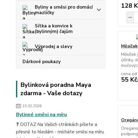
128 K
Byliny a směsi pro domácí
mazlíčky
Sítka a konvice k
(bylinným) čajům
Měsíček
Výprodej a slevy
Měsíček 
účinky, 
Dárkové poukazy
močových
cena od
55 Kč
Bylinková poradna Maya
zdarma - Vaše dotazy
15.02.2026
Bylinné směsi na míru
Oregán
❓ DOTAZ Na Vašich stránkách píšete a
Oregano 
přesně to hledám - mícháte směsi na míru.
podporuj