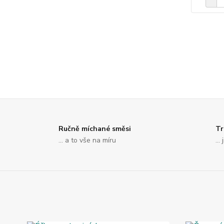
Ručně míchané směsi
Tr
... a to vše na míru
..