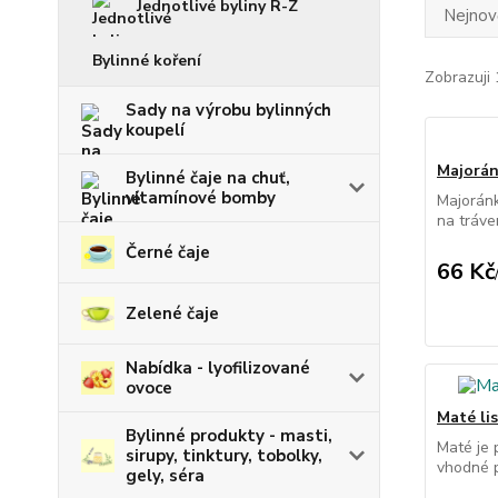
Jednotlivé byliny R-Z
Nejnově
Bylinné koření
Zobrazuji 
Sady na výrobu bylinných
koupelí
Majorán
Bylinné čaje na chuť,
vitamínové bomby
Majoránk
na tráven
Černé čaje
66 Kč
Zelené čaje
Nabídka - lyofilizované
ovoce
Maté lis
Bylinné produkty - masti,
Maté je 
sirupy, tinktury, tobolky,
vhodné p
gely, séra