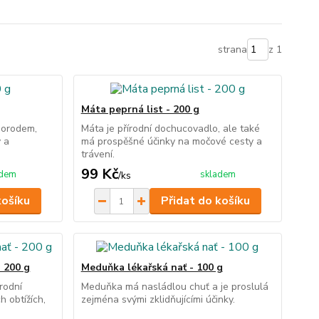
strana
z 1
Máta peprná list - 200 g
 porodem,
Máta je přírodní dochucovadlo, ale také
y a
má prospěšné účinky na močové cesty a
trávení.
99 Kč
adem
skladem
/
ks
košíku
Přidat do košíku
- 200 g
Meduňka lékařská nať - 100 g
rodní
Meduňka má nasládlou chuť a je proslulá
h obtížích,
zejména svými zklidňujícími účinky.