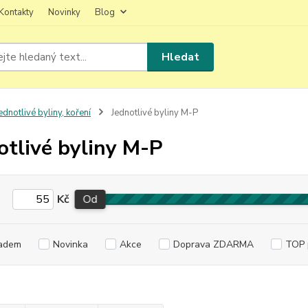
Kontakty
Novinky
Blog
Hledat
ednotlivé byliny, koření
Jednotlivé byliny M-P
otlivé byliny M-P
Kč
Od
adem
Novinka
Akce
Doprava ZDARMA
TOP 