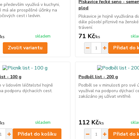
Pískavice řecké seno - semen
se především využívá v kuchyni,
plod
é má ale prospěšné účinky na
očových cest i ledvin.
Pískavice je hojně využívána di
dále působí příznivě na ženské 
trávení.
71 Kč
skladem
skl
/
ks
/
ks
Zvolit variantu
Přidat do 
list - 100 g
Podběl list - 200 g
e v lidovém léčitelství hojně
Podběl se v minulosti pro své 
na podporu dýchacích cest.
využíval na podporu dýchací ce
zakázáno jej užívat vnitřně.
112 Kč
skladem
skl
/
ks
/
ks
Přidat do košíku
Přidat do 