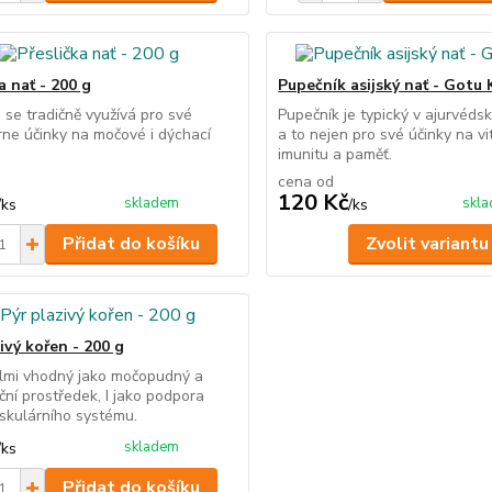
a nať - 200 g
Pupečník asijský nať - Gotu 
a se tradičně využívá pro své
Pupečník je typický v ajurvéds
ne účinky na močové i dýchací
a to nejen pro své účinky na vit
imunitu a paměť.
cena od
120 Kč
skladem
skl
/
ks
/
ks
Přidat do košíku
Zvolit variantu
ivý kořen - 200 g
elmi vhodný jako močopudný a
ční prostředek, I jako podpora
skulárního systému.
skladem
/
ks
Přidat do košíku