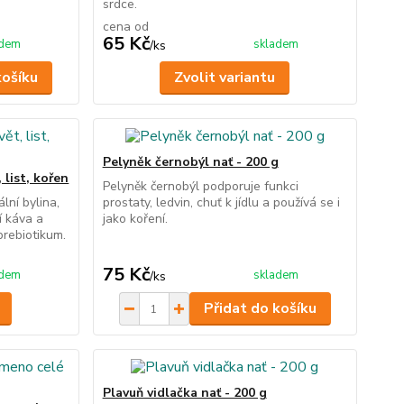
srdce.
cena od
65 Kč
adem
skladem
/
ks
košíku
Zvolit variantu
Pelyněk černobýl nať - 200 g
list, kořen
Pelyněk černobýl podporuje funkci
lní bylina,
prostaty, ledvin, chuť k jídlu a používá se i
í káva a
jako koření.
prebiotikum.
75 Kč
adem
skladem
/
ks
Přidat do košíku
Plavuň vidlačka nať - 200 g