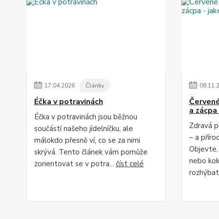
17
.
04
.
2026
Články
08
.
11
.
Éčka v potravinách
Červené 
a zácpa 
Éčka v potravinách jsou běžnou
Zdravá p
součástí našeho jídelníčku, ale
– a příro
málokdo přesně ví, co se za nimi
Objevte,
skrývá. Tento článek vám pomůže
nebo kok
zorientovat se v potra...
číst celé
rozhýbat 