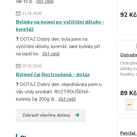
Jak to p...
číst celé
92 Kč
11.01.2026
Bylinky na hojení po vyčištění dělohy -
kyretáž
❓ DOTAZ Dobrý den, byla jsem na
vyčištění dělohy, kyretáž. Jaké bylinky pít
na lepší ho...
číst celé
Ostružin
Ostružin
07.01.2026
účinky n
Bylinný čaj Roztroušená - dotaz
hladiny c
❓ DOTAZ Dobrý den, objednávala jsem u
Vás vždy produkt: ROZTROUŠENÁ-
89 Kč
bylinný čaj 200g (k...
číst celé
Zobrazit všechny dotazy
Petržel 