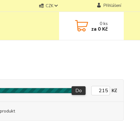
Přihlášení
CZK
0
ks
za
0 Kč
Do
Kč
produkt