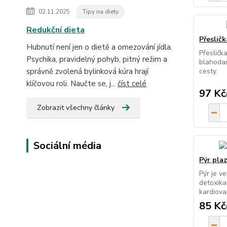
02.11.2025
Tipy na diety
Redukční dieta
Přesličk
Hubnutí není jen o dietě a omezování jídla.
Přesličk
Psychika, pravidelný pohyb, pitný režim a
blahodar
správně zvolená bylinková kúra hrají
cesty.
klíčovou roli. Naučte se, j...
číst celé
97 Kč
Zobrazit všechny články
Sociální média
Pýr plaz
Pýr je v
detoxika
kardiova
85 Kč