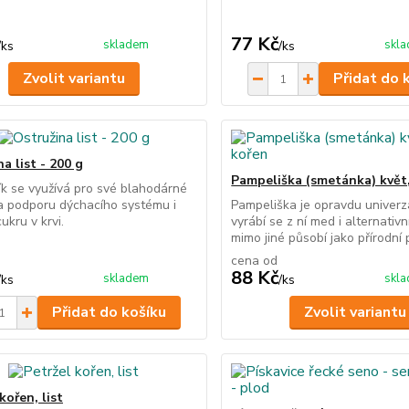
77 Kč
skladem
skl
/
ks
/
ks
Zvolit variantu
Přidat do 
a list - 200 g
Pampeliška (smetánka) květ, 
ík se využívá pro své blahodárné
a podporu dýchacího systému i
Pampeliška je opravdu univerzá
ukru v krvi.
vyrábí se z ní med i alternativn
mimo jiné působí jako přírodní 
cena od
88 Kč
skladem
skl
/
ks
/
ks
Přidat do košíku
Zvolit variantu
kořen, list