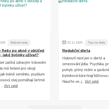
2025
Babské rady
02
.
11
.
2025
Tipy na diety
fleky po akné v obličeji
Redukční dieta
- jaké bylinky užívat?
Hubnutí není jen o dietě a
leť začíná zdravým trávením
omezování jídla. Psychika, p
da má řešení pro obojí.
pohyb, pitný režim a správn
 jak lněné semínko, psyllium
bylinková kúra hrají klíčovou r
osový olej pomáhají šetrně
Naučte se, j...
číst celé
...
číst celé