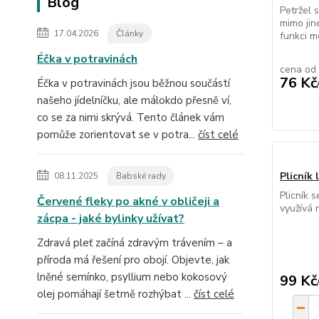
Blog
Petržel 
mimo jin
17.04.2026
Články
funkci m
Éčka v potravinách
cena od
76 Kč
Éčka v potravinách jsou běžnou součástí
našeho jídelníčku, ale málokdo přesně ví,
co se za nimi skrývá. Tento článek vám
pomůže zorientovat se v potra...
číst celé
Plicník 
08.11.2025
Babské rady
Plicník s
Červené fleky po akné v obličeji a
využívá 
zácpa - jaké bylinky užívat?
Zdravá pleť začíná zdravým trávením – a
příroda má řešení pro obojí. Objevte, jak
lněné semínko, psyllium nebo kokosový
99 Kč
olej pomáhají šetrně rozhýbat ...
číst celé