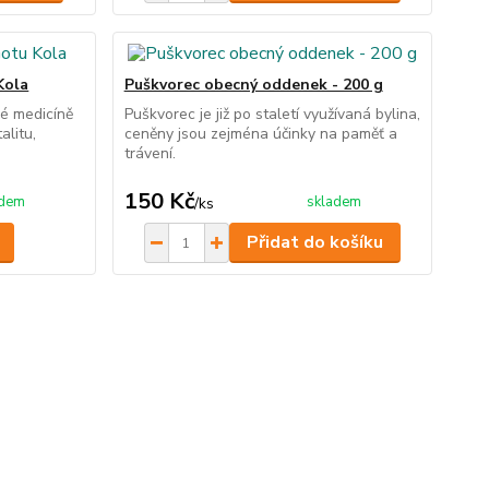
Kola
Puškvorec obecný oddenek - 200 g
ké medicíně
Puškvorec je již po staletí využívaná bylina,
alitu,
ceněny jsou zejména účinky na paměť a
trávení.
150 Kč
adem
skladem
/
ks
Přidat do košíku