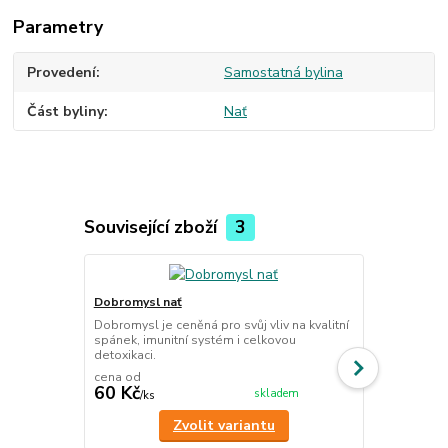
Parametry
Provedení
Samostatná bylina
Část byliny
Nať
Související zboží
3
Dobromysl nať
Šalvěj lékař
Dobromysl je ceněná pro svůj vliv na kvalitní
Šalvěj je ce
spánek, imunitní systém i celkovou
soustavu, imu
detoxikaci.
štítné žlázy.
cena od
60 Kč
101 Kč
skladem
/
ks
/
ks
Zvolit variantu