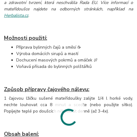
a zdravotní tvrzení, která neschválila Rada EU. Více informací o
mateřídoušce najdete na odborných stránkách, například na
Herbalista.cz
.
Možnosti použití:
Příprava bylinných čajů a směsí ☕
Výroba domácích sirupů a mastí
Dochucení masových pokrmů a omáček 🍖
Voňavá přísada do bylinných polštářků
Způsob přípravy čajového nálevu:
1 čajovou lžičku sušené mateřídoušky zalijte 1/4 l horké vody,
nechte louhovat cca 8 minut a sceďte (nebo použijte sítko).
Popíjejte teplé po doušcích několikrát denně (až 3-4x).
Obsah balení: