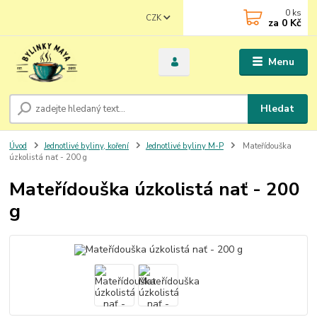
0
ks
CZK
za
0 Kč
Menu
Hledat
Úvod
Jednotlivé byliny, koření
Jednotlivé byliny M-P
Mateřídouška
úzkolistá nať - 200 g
Mateřídouška úzkolistá nať - 200
g