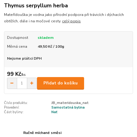
Thymus serpyllum herba
Mateřídouška je vodna jako přírodní podpora při trávicích i dýchacích
obtížích, dále i na močové cesty.
celý popis
Dostupnost
skladem
Měrná cena
49,50 Kč / 100g
Nejsme plátci DPH
99 Kč
/
ks
Přidat do košíku
Číslo produktu:
JB_materidouska_nat
Provedení:
Samostatná bylina
Část byliny:
Nať
Ručně míchané směsi