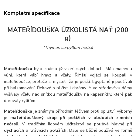
Kompletní specifikace
MATEŘÍDOUŠKA ÚZKOLISTÁ NAŤ (200
g)
(Thymus serpyllum herba)
Mateřídouška
byla známa již v antických dobách. Má omamnou
vůni, která vábí hmyz a včely. Římští vojáci se koupali v
mateřídoušce, protože si mysleli, že je posílí. Egypťané ji používali
při balzamování. Řekové s ní čistili chrámy. A ve středověku dámy
vyšívaly včelu nad snítkou mateřídoušky na kapesníčky, které pak
darovaly rytířům.
Mateřídouška
je známým přírodním léčivem proti opilství, výborný
je
mateřídouškový sirup při potížích v obdobích zimních
nečasů
. V tradičním lidovém léčitelství se používá hlavně při
dýchacích
a
trávicích potížích.
Dále se běžně používá ve formě