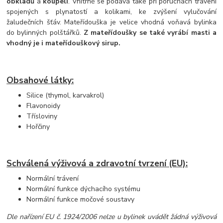
obkladů
a
koupelí
. Vnitřně se podává také při poruchách trávení
spojených s plynatostí a kolikami, ke zvýšení vylučování
žaludečních šťáv. Mateřídouška je velice vhodná voňavá bylinka
do bylinných polštářků.
Z mateřídoušky se také vyrábí masti a
vhodný je i mateřídouškový sirup.
Obsahové látky:
Silice (thymol, karvakrol)
Flavonoidy
Třísloviny
Hořčiny
Schválená výživová a zdravotní tvrzení (EU):
Normální trávení
Normální funkce dýchacího systému
Normální funkce močové soustavy
Dle nařízení EU č. 1924/2006 nelze u bylinek uvádět žádná výživová