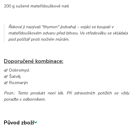
200 g sušené mateřídouškové nati
Řekové ji nazývali "thymon" (odvaha) – vojáci se koupali v
mateřídouškovém odvaru před bitvou. Ve středověku se vkládala
pod polštář proti nočním můrám.
Doporučené kombinace:
🌿 Dobromysl
🌿 Šalvěj
🌿 Rozmarýn
Pozn.: Tento produkt není lék. Při zdravotních potížích se vždy
poraďte s odborníkem.
Původ zboží