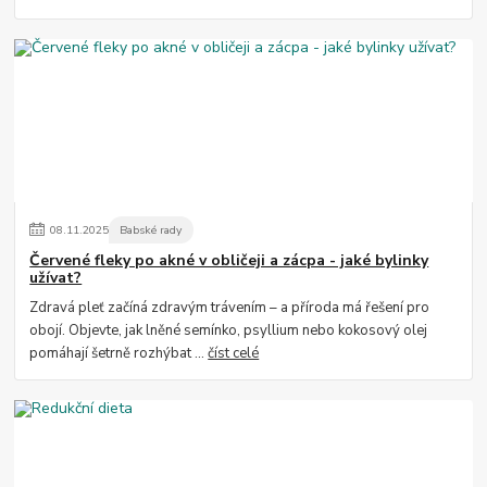
08
.
11
.
2025
Babské rady
Červené fleky po akné v obličeji a zácpa - jaké bylinky
užívat?
Zdravá pleť začíná zdravým trávením – a příroda má řešení pro
obojí. Objevte, jak lněné semínko, psyllium nebo kokosový olej
pomáhají šetrně rozhýbat ...
číst celé