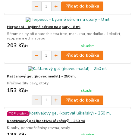
Přidat do košíku
Herpesol - bylinné sérum na opary - 8 ml
Sérum na rty při oparech s tea tree, manukou, meduňkou, lékořicí,
yzopem a echinaceou
203 Kč
skladem
/
ks
Přidat do košíku
Kaštanový gel (jírovec maďal) - 250 ml
Křečové žíly, cévy, otoky
153 Kč
skladem
/
ks
Přidat do košíku
TOP produkt
Kostivalový gel (kostival lékařský) - 250 ml
Klouby, pohmožděniny, revma, svaly
133 Kč