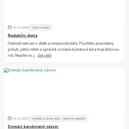
02
.
11
.
2025
Tipy na diety
Redukční dieta
Hubnutí není jen o dietě a omezování jídla. Psychika, pravidelný
pohyb, pitný režim a správně zvolená bylinková kúra hrají klíčovou
roli. Naučte se, j...
číst celé
02
.
11
.
2025
Vyrobte si doma sami - bylinný receptář
Domácí kandovaný zázvor