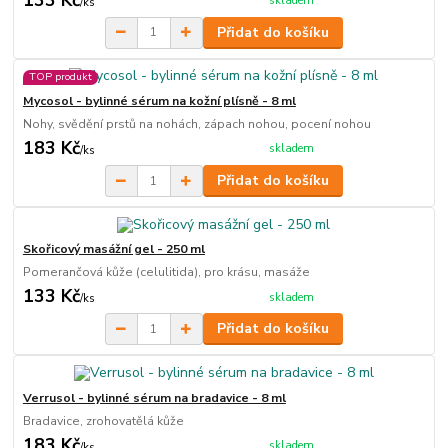
skladem
/
ks
Přidat do košíku
TOP produkt
Mycosol - bylinné sérum na kožní plísně - 8 ml
Nohy, svědění prstů na nohách, zápach nohou, pocení nohou
183 Kč
skladem
/
ks
Přidat do košíku
Skořicový masážní gel - 250 ml
Pomerančová kůže (celulitida), pro krásu, masáže
133 Kč
skladem
/
ks
Přidat do košíku
Verrusol - bylinné sérum na bradavice - 8 ml
Bradavice, zrohovatělá kůže
183 Kč
skladem
/
ks