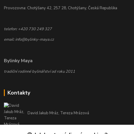
Provozovna: Chotýšany 42, 257 28, Chotýšany, Česká Republika
telefon: +420 730 249 327
email: info@bylinky-maya.cz
Bylinky Maya
tradiční rodinné bylinářství od roku 2011
Kontakty
David Jakub Mráz, Tereza Mrázová
info@bylinky-maya.cz