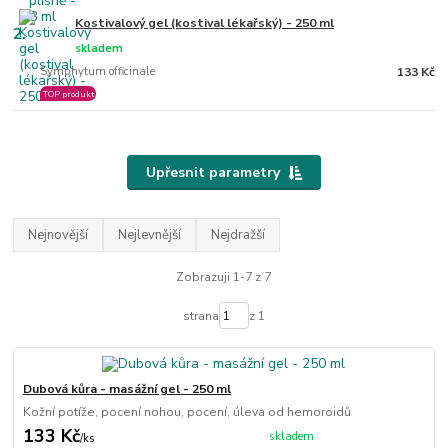
Kostivalový gel (kostival lékařský) - 250 ml
2.
skladem
Symphytum officinale
133 Kč
TOP produkt
Upřesnit parametry
Nejnovější
Nejlevnější
Nejdražší
Zobrazuji 1-7 z 7
strana
z 1
Dubová kůra - masážní gel - 250 ml
Kožní potíže, pocení nohou, pocení, úleva od hemoroidů
133 Kč
skladem
/
ks