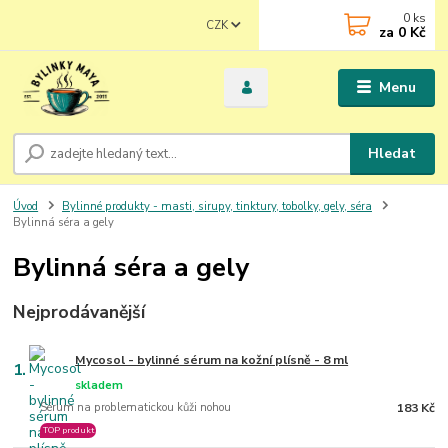
0
ks
CZK
za
0 Kč
Menu
Hledat
Úvod
Bylinné produkty - masti, sirupy, tinktury, tobolky, gely, séra
Bylinná séra a gely
Bylinná séra a gely
Nejprodávanější
Mycosol - bylinné sérum na kožní plísně - 8 ml
1.
skladem
Sérum na problematickou kůži nohou
183 Kč
TOP produkt