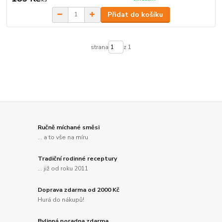
Přidat do košíku
strana
z 1
Ručně míchané směsi
... a to vše na míru
Tradiční rodinné receptury
... již od roku 2011
Doprava zdarma od 2000 Kč
Hurá do nákupů!
Bylinná poradna zdarma