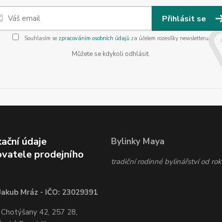
Přihlásit se
Souhlasím se
zpracováním osobních údajů
za účelem rozesílky newsletteru.
Můžete se kdykoli odhlásit.
kační údaje
Bylinky Maya
vatele prodejního
tradiční rodinné bylinářství od r
Jakub Mráz - IČO: 23029391
 Chotýšany 42, 257 28,