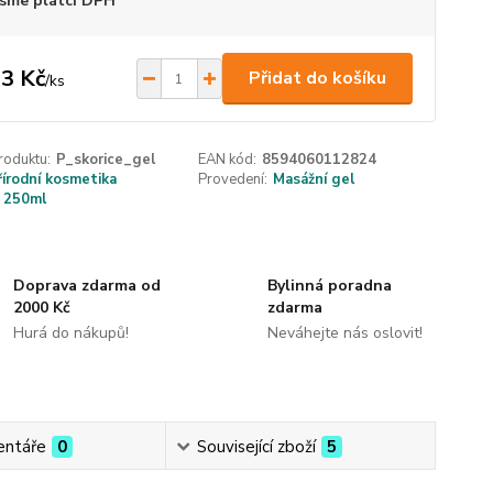
sme plátci DPH
3 Kč
Přidat do košíku
/
ks
roduktu:
P_skorice_gel
EAN kód:
8594060112824
řírodní kosmetika
Provedení:
Masážní gel
250ml
Doprava zdarma od
Bylinná poradna
2000 Kč
zdarma
Hurá do nákupů!
Neváhejte nás oslovit!
ntáře
0
Související zboží
5