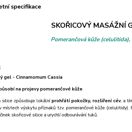
tní specifikace
SKOŘICOVÝ MASÁŽNÍ G
Pomerančová kůže (celulitida),
:
ý gel -
Cinnamomum Cassia
 působí na projevy pomerančové kůže
 silice způsobuje lokální
prohřátí pokožky, rozšíření cév
, a t
 místech výskytu příznaků tzv. pomerančové kůže (celulitidy). P
činek skořicové silice a urychlí odbourávání tuků.