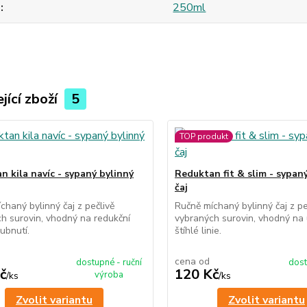
m
250ml
jící zboží
5
TOP produkt
n kila navíc - sypaný bylinný
Reduktan fit & slim - sypan
čaj
chaný bylinný čaj z pečlivě
Ručně míchaný bylinný čaj z pe
h surovin, vhodný na redukční
vybraných surovin, vhodný na 
hubnutí.
štíhlé linie.
cena od
dostupné - ruční
dost
č
120 Kč
výroba
/
ks
/
ks
Zvolit variantu
Zvolit variantu