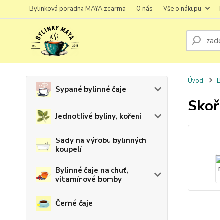
Bylinková poradna MAYA zdarma
O nás
Vše o nákupu
Úvod
B
Sypané bylinné čaje
Skoř
Jednotlivé byliny, koření
Sady na výrobu bylinných
koupelí
Bylinné čaje na chuť,
vitamínové bomby
Černé čaje