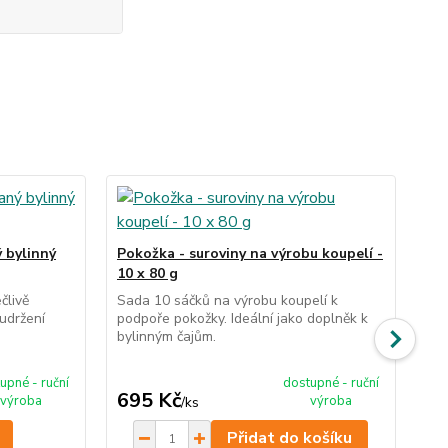
No
ý bylinný
Pokožka - suroviny na výrobu koupelí -
Re
10 x 80 g
erh
člivě
Sada 10 sáčků na výrobu koupelí k
Ruč
udržení
podpoře pokožky. Ideální jako doplněk k
vyb
bylinným čajům.
det
těl
ce
upné - ruční
dostupné - ruční
695 Kč
1
výroba
výroba
/
ks
Přidat do košíku