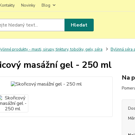
Kontakty
Novinky
Blog
Hledat
ylinné produkty - masti, sirupy, tinktury, tobolky, gely, séra
Bylinná séra 
icový masážní gel - 250 ml
Na p
Pomera
Dos
Měr