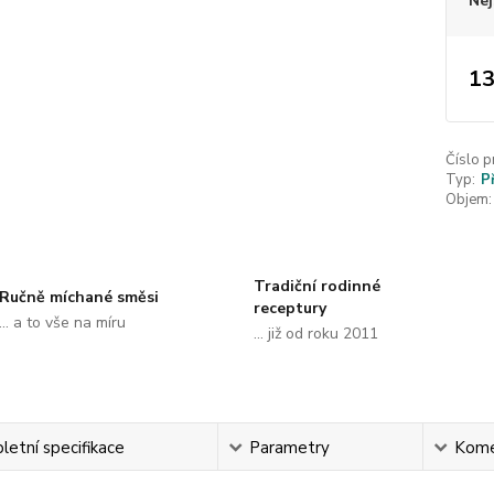
Nej
13
Číslo p
Typ:
P
Objem:
Tradiční rodinné
Ručně míchané směsi
receptury
... a to vše na míru
... již od roku 2011
etní specifikace
Parametry
Kome