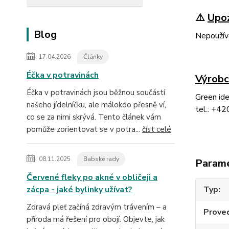
⚠️
Upo
Blog
Nepoužíve
17.04.2026
Články
Éčka v potravinách
Výrobc
Éčka v potravinách jsou běžnou součástí
Green ide
našeho jídelníčku, ale málokdo přesně ví,
tel.: +42
co se za nimi skrývá. Tento článek vám
pomůže zorientovat se v potra...
číst celé
08.11.2025
Babské rady
Param
Červené fleky po akné v obličeji a
zácpa - jaké bylinky užívat?
Typ
Zdravá pleť začíná zdravým trávením – a
Prove
příroda má řešení pro obojí. Objevte, jak