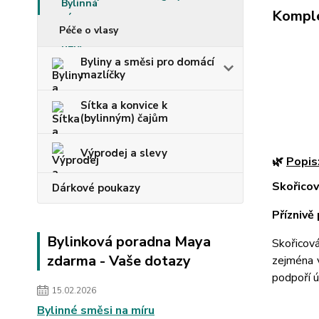
Komple
Péče o vlasy
Byliny a směsi pro domácí
mazlíčky
Sítka a konvice k
(bylinným) čajům
Výprodej a slevy
🌿
Popis
Skořicov
Dárkové poukazy
Příznivě
Bylinková poradna Maya
Skořicová
zdarma - Vaše dotazy
zejména v
podpoří ú
15.02.2026
Bylinné směsi na míru