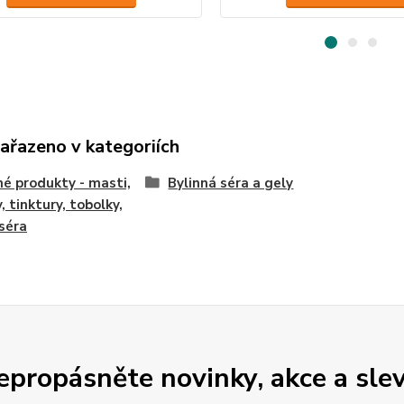
zařazeno v kategoriích
né produkty - masti,
Bylinná séra a gely
, tinktury, tobolky,
 séra
epropásněte novinky, akce a slev