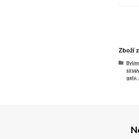
Zboží 
Bylin
sirupy
gely,
N