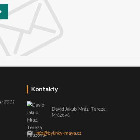
Kontakty
oku 2011
David Jakub Mráz, Tereza
Mrázová
info@bylinky-maya.cz