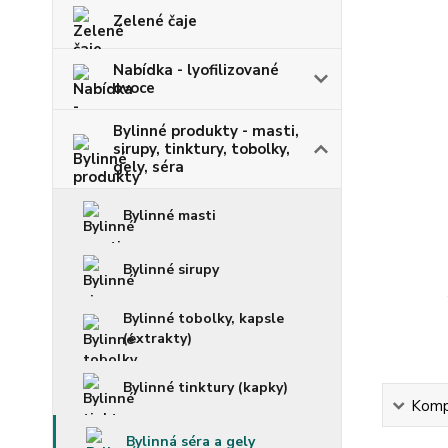
Zelené čaje
Nabídka - lyofilizované
ovoce
Bylinné produkty - masti,
sirupy, tinktury, tobolky,
gely, séra
Bylinné masti
Bylinné sirupy
Bylinné tobolky, kapsle
(extrakty)
Bylinné tinktury (kapky)
Kompl
Bylinná séra a gely