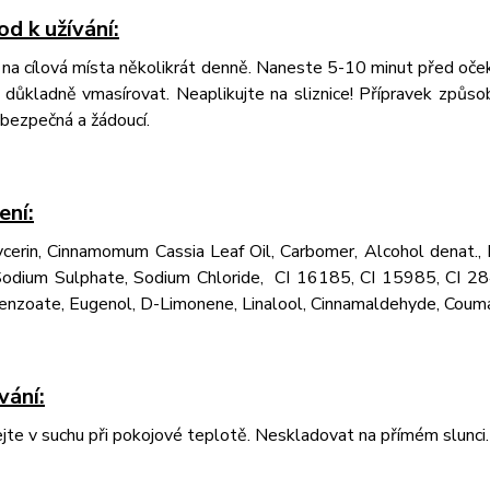
d k užívání:
 na cílová místa několikrát denně. Naneste 5-10 minut před oče
 důkladně vmasírovat. Neaplikujte na sliznice! Přípravek způsob
 bezpečná a žádoucí.
ení:
ycerin, Cinnamomum Cassia Leaf Oil, Carbomer, Alcohol denat.,
Sodium Sulphate, Sodium Chloride, CI 16185, CI 15985, CI 28
nzoate, Eugenol, D­-Limonene, Linalool, Cinnamaldehyde, Couma
vání
:
te v suchu při pokojové teplotě. Neskladovat na přímém slunci.