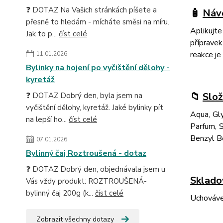
❓ DOTAZ Na Vašich stránkách píšete a
🧴
Návo
přesně to hledám - mícháte směsi na míru.
Aplikujte
Jak to p...
číst celé
přípravek
reakce je
11.01.2026
Bylinky na hojení po vyčištění dělohy -
kyretáž
📁
Slož
❓ DOTAZ Dobrý den, byla jsem na
vyčištění dělohy, kyretáž. Jaké bylinky pít
Aqua, Gl
na lepší ho...
číst celé
Parfum, 
Benzyl Be
07.01.2026
Bylinný čaj Roztroušená - dotaz
❓ DOTAZ Dobrý den, objednávala jsem u
Sklado
Vás vždy produkt: ROZTROUŠENÁ-
bylinný čaj 200g (k...
číst celé
Uchovávej
Zobrazit všechny dotazy