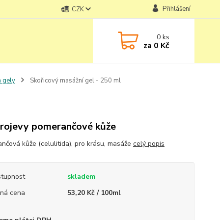
Přihlášení
CZK
0
ks
za
0 Kč
a gely
Skořicový masážní gel - 250 ml
rojevy pomerančové kůže
nčová kůže (celulitida), pro krásu, masáže
celý popis
tupnost
skladem
ná cena
53,20 Kč / 100ml