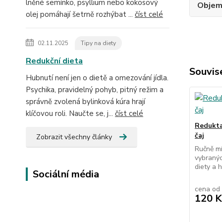
lněné semínko, psyllium nebo kokosový
Obje
olej pomáhají šetrně rozhýbat ...
číst celé
02.11.2025
Tipy na diety
Redukční dieta
Souvise
Hubnutí není jen o dietě a omezování jídla.
Psychika, pravidelný pohyb, pitný režim a
správně zvolená bylinková kúra hrají
klíčovou roli. Naučte se, j...
číst celé
Redukta
čaj
Zobrazit všechny články
Ručně mí
vybranýc
diety a 
Sociální média
cena od
120 K