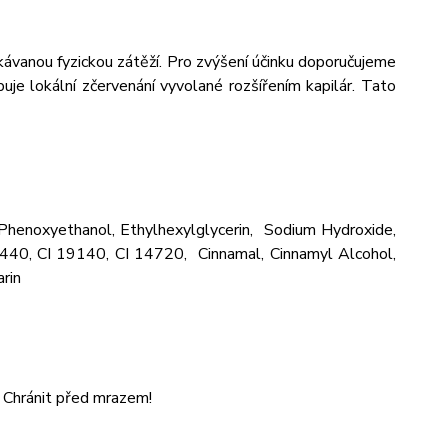
kávanou fyzickou zátěží. Pro zvýšení účinku doporučujeme
uje lokální zčervenání vyvolané rozšířením kapilár. Tato
 Phenoxyethanol, Ethylhexylglycerin, Sodium Hydroxide,
440, CI 19140, CI 14720, Cinnamal, Cinnamyl Alcohol,
rin
 Chránit před mrazem!