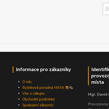
Informace pro zákazníky
Identifi
provozo
místa
O nás
Bylinková poradna MAYA 📚
🗞️
Vše o nákupu
Mgr. David 
Obchodní podmínky
Provozovna:
Spokojení zákazníci