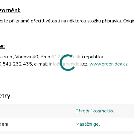
zornění
:
jte při známé přecitlivělosti na některou složku přípravku. Origin
e:
a s.r.o., Vodova 40, Brno 612 00, Česká republika
0 541 232 435, e-mail: info@greenidea.cz,
www.greenidea.cz
etry
Přírodní kosmetika
dení
Masážní gel