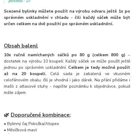
postele." 🛁
Scezené bylinky můžete použít na výrobu odvaru ještě 1x po
správném uskladnění v chladu - čili každý sáček může být
určen celkem na dvě použití po správném uskladnění.
Obsah balení:
10x ručně namíchaných sáčků po 80 g (celkem 800 g)
–
dostatek na výrobu 10 koupelí. Každý sáček se může použít ještě
jednou po správném uskladnění.
Celkem je tedy možné použít
až na 20 koupelí.
Celá sada je zabalená ve vkusném
celofánovém obalu, čili je vhodná i jako dárek. Na přání přidáme i
mašli z atlasové stuhy - napište poznámku k objednávce, pokud
máte zájem.
🌿
Doporučené kombinace:
• Bylinný čaj Pokožka/Atopex
• Měsíčková mast