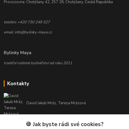
Provozovna: Chotýšany 42, 257 28, Chotýšany, Česká Republika
telefon: +420 730 249 327
email: info@bylinky-maya.cz
Bylinky Maya
tradiční rodinné bylinářství od roku 2011
Kontakty
David Jakub Mráz, Tereza Mrázová
info@bylinky-maya.cz
🍪 Jak byste rádi své cookies?