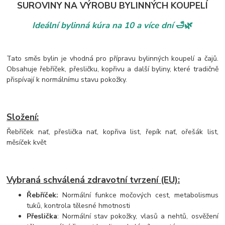
SUROVINY NA VÝROBU BYLINNÝCH KOUPELÍ
Ideální bylinná kúra na 10 a více dní
🛁🌿
Tato směs bylin je vhodná pro přípravu bylinných koupelí a čajů.
Obsahuje řebříček, přesličku, kopřivu a další byliny, které tradičně
přispívají k normálnímu stavu pokožky.
Složení:
Řebříček nať, přeslička nať, kopřiva list, řepík nať, ořešák list,
měsíček květ
Vybraná schválená zdravotní tvrzení (EU):
Řebříček:
Normální funkce močových cest, metabolismus
tuků, kontrola tělesné hmotnosti
Přeslička
: Normální stav pokožky, vlasů a nehtů, osvěžení