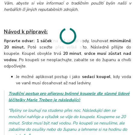
Vám, abyste si více informací o tradičním použití bylin našli v
herbářích či jiných reputabilních zdrojích.
Návod k přípravě:
řipravte odvar: 1 sáček
na
1 l
vroucí vody, louhovat
minimálně
20 minut.
Poté sceďte přes velké síto. Následně přilijte do
koupele. Koupel obvykle trvá
20 minut
,
srdce musí zůstat nad
vodou
. Po koupeli se neoplachujte, zabalte se do županu a chvíli
odpočívejte.
Je možné aplikovat postup i jako
sedací koupel
, kdy voda
ve vaně musí dosahovat až nad ledviny.
Tradiční postup pro přípravu bylinné koupele dle slavné lidové
léčitelky Marie Treben je následující:
"Byliny se louhují na studeno přes noc. Následující den se
množství nahřeje a výtažek se vlije do koupele. Koupeme se 20
minut. Srdce musí být nad vodou. Po koupeli se nesušíme, ale
zabalíme do osušky nebo do županu a lehneme si na hodinu do