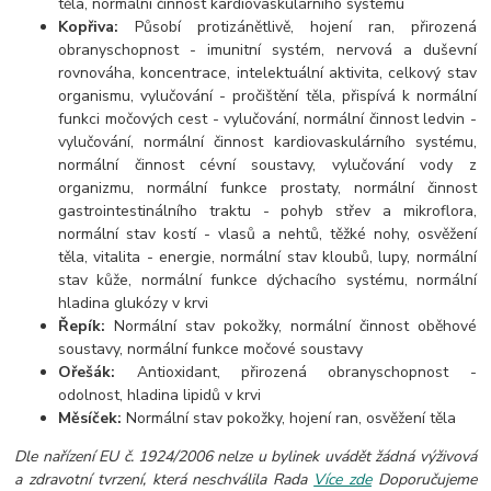
těla, normální činnost kardiovaskulárního systému
Kopřiva:
Působí protizánětlivě, hojení ran, přirozená
obranyschopnost - imunitní systém, nervová a duševní
rovnováha, koncentrace, intelektuální aktivita, celkový stav
organismu, vylučování - pročištění těla, přispívá k normální
funkci močových cest - vylučování, normální činnost ledvin -
vylučování, normální činnost kardiovaskulárního systému,
normální činnost cévní soustavy, vylučování vody z
organizmu, normální funkce prostaty, normální činnost
gastrointestinálního traktu - pohyb střev a mikroflora,
normální stav kostí - vlasů a nehtů, těžké nohy, osvěžení
těla, vitalita - energie, normální stav kloubů, lupy, normální
stav kůže, normální funkce dýchacího systému, normální
hladina glukózy v krvi
Řepík:
Normální stav pokožky, normální činnost oběhové
soustavy, normální funkce močové soustavy
Ořešák:
Antioxidant, přirozená obranyschopnost -
odolnost, hladina lipidů v krvi
Měsíček:
Normální stav pokožky, hojení ran, osvěžení těla
Dle nařízení EU č. 1924/2006 nelze u bylinek uvádět žádná výživová
a zdravotní tvrzení, která neschválila Rada
Více zde
Doporučujeme