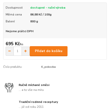
Dostupnost
dostupné - ruční výroba
Měrná cena
86,88 Kč / 100g
Balení
800 g
Nejsme plátci DPH
695 Kč
/
ks
Přidat do košíku
Číslo produktu:
K_pokozka
Ručně míchané směsi
... a to vše na míru
Tradiční rodinné receptury
... již od roku 2011