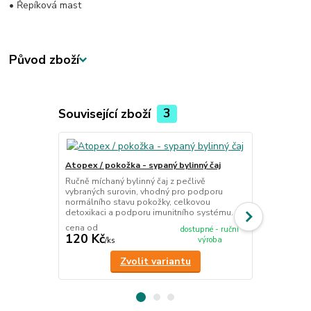
• Řepíková mast
Původ zboží
Související zboží
3
TOP produkt
Atopex / pokožka - sypaný bylinný čaj
Měsíčková m
Ručně míchaný bylinný čaj z pečlivě
Odlupující s
vybraných surovin, vhodný pro podporu
pokožka, str
normálního stavu pokožky, celkovou
detoxikaci a podporu imunitního systému.
cena od
dostupné - ruční
120 Kč
203 Kč
výroba
/
ks
/
ks
Zvolit variantu