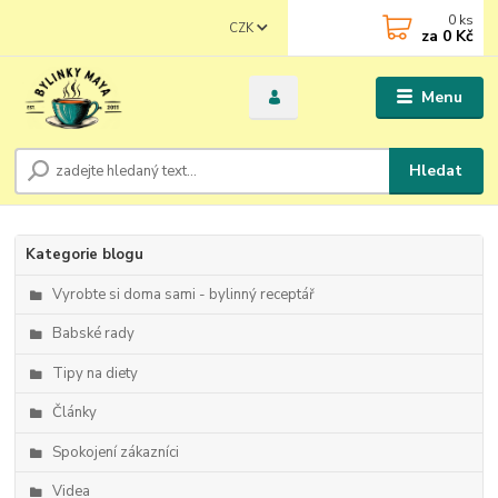
0
ks
CZK
za
0 Kč
Menu
Hledat
Kategorie blogu
Vyrobte si doma sami - bylinný receptář
Babské rady
Tipy na diety
Články
Spokojení zákazníci
Videa