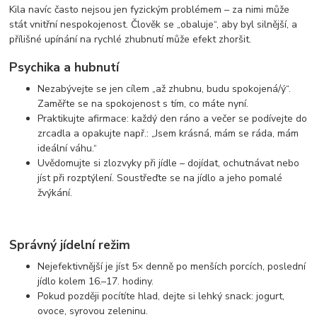
Kila navíc často nejsou jen fyzickým problémem – za nimi může
stát vnitřní nespokojenost. Člověk se „obaluje“, aby byl silnější, a
přílišné upínání na rychlé zhubnutí může efekt zhoršit.
Psychika a hubnutí
Nezabývejte se jen cílem „až zhubnu, budu spokojená/ý“.
Zaměřte se na spokojenost s tím, co máte nyní.
Praktikujte afirmace: každý den ráno a večer se podívejte do
zrcadla a opakujte např.: „Jsem krásná, mám se ráda, mám
ideální váhu.“
Uvědomujte si zlozvyky při jídle – dojídat, ochutnávat nebo
jíst při rozptýlení. Soustřeďte se na jídlo a jeho pomalé
žvýkání.
Správný jídelní režim
Nejefektivnější je jíst 5× denně po menších porcích, poslední
jídlo kolem 16.–17. hodiny.
Pokud později pocítíte hlad, dejte si lehký snack: jogurt,
ovoce, syrovou zeleninu.