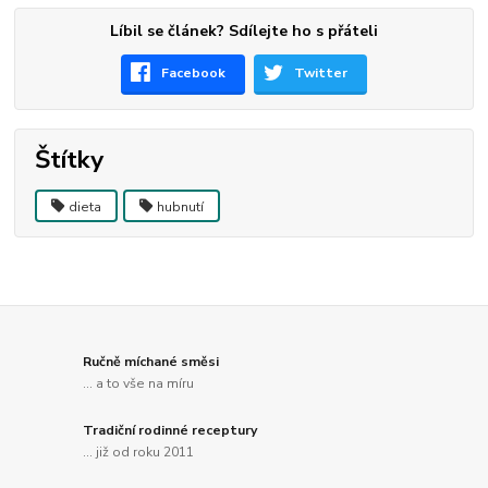
Líbil se článek? Sdílejte ho s přáteli
Facebook
Twitter
Štítky
dieta
hubnutí
Ručně míchané směsi
... a to vše na míru
Tradiční rodinné receptury
... již od roku 2011