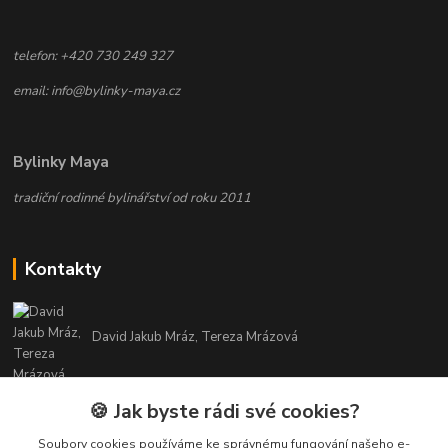
telefon: +420 730 249 327
email: info@bylinky-maya.cz
Bylinky Maya
tradiční rodinné bylinářství od roku 2011
Kontakty
David Jakub Mráz, Tereza Mrázová
info@bylinky-maya.cz
🍪 Jak byste rádi své cookies?
Soubory cookies používáme ke správnému fungování našeho e-