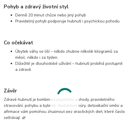
Pohyb a zdravý životní styl
Denně 20 minut chůze nebo jiný pohyb
Pravidelný pohyb podporuje hubnutí i psychickou pohodu
Co očekávat
Úbytek váhy se liší – někdo zhubne několik kilogramů za
měsíc, někdo i za týden.
Důležité je dlouhodobé užívání – hubnutí probíhá postupně
a zdravě.
Závěr
Zdravé hubnutí je kombinací psychické pohody, pravidelného
stravování, pohybu a bylinek. Reduktivní kúry, detoxikační směsi a
afirmace vám pomohou zhubnout bez drastických diet, které často
selhávají. 🌿