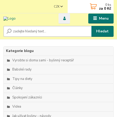
0
ks
CZK
za
0 Kč
Menu
Hledat
Kategorie blogu
Vyrobte si doma sami - bylinný receptář
Babské rady
Tipy na diety
Články
Spokojení zákazníci
Videa
Jak užívat byliny - návody