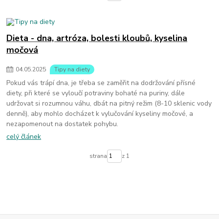
Dieta - dna, artróza, bolesti kloubů, kyselina
močová
04
.
05
.
2025
Tipy na diety
Pokud vás trápí dna, je třeba se zaměřit na dodržování přísné
diety, při které se vyloučí potraviny bohaté na puriny, dále
udržovat si rozumnou váhu, dbát na pitný režim (8-10 sklenic vody
denně), aby mohlo docházet k vylučování kyseliny močové, a
nezapomenout na dostatek pohybu.
celý článek
strana
z 1