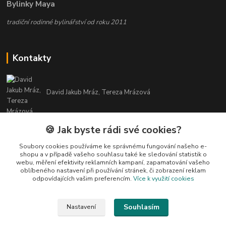
Bylinky Maya
tradiční rodinné bylinářství od roku 2011
Kontakty
David Jakub Mráz, Tereza Mrázová
info@bylinky-maya.cz
🍪 Jak byste rádi své cookies?
Soubory cookies používáme ke správnému fungování našeho e-
shopu a v případě vašeho souhlasu také ke sledování statistik o
webu, měření efektivity reklamních kampaní, zapamatování vašeho
oblíbeného nastavení při používání stránek, či zobrazení reklam
odpovídajících vašim preferencím.
Více k využití cookies
Upravit sběr cookies.
Souhlasím
Nastavení
Všechny texty a fotografie u produktů jsou vlastnictvím BYLINKY MAYA. Nelze