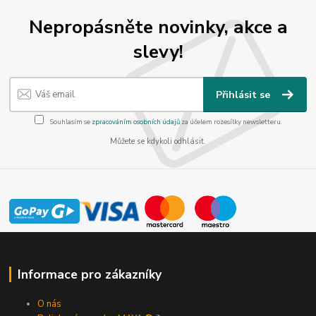
Nepropásněte novinky, akce a
slevy!
Přihlásit se
Souhlasím se
zpracováním osobních údajů
za účelem rozesílky newsletteru.
Můžete se kdykoli odhlásit.
Informace pro zákazníky
O nás