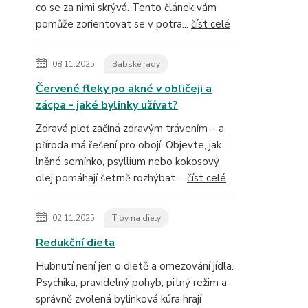
co se za nimi skrývá. Tento článek vám
pomůže zorientovat se v potra...
číst celé
08.11.2025
Babské rady
Červené fleky po akné v obličeji a
zácpa - jaké bylinky užívat?
Zdravá pleť začíná zdravým trávením – a
příroda má řešení pro obojí. Objevte, jak
lněné semínko, psyllium nebo kokosový
olej pomáhají šetrně rozhýbat ...
číst celé
02.11.2025
Tipy na diety
Redukční dieta
Hubnutí není jen o dietě a omezování jídla.
Psychika, pravidelný pohyb, pitný režim a
správně zvolená bylinková kúra hrají