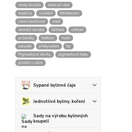
otoky kloubů
dieta při dně
mykóza
svědění
těhotenství
ranní nevolnost
med
domácí výroba
klíšťata
obklad
průdušky
tinktury
mast
žaludek
překyselení
tip
Pigmentové skvrky
pigmentové fleky
pískání v uších
Sypané bylinné čaje
Jednotlivé byliny, koření
Sady na výrobu bylinných
koupelí