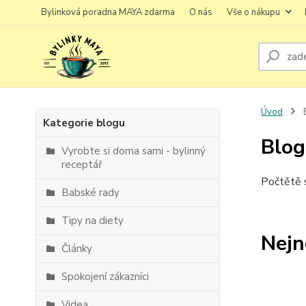
Bylinková poradna MAYA zdarma
O nás
Vše o nákupu
Úvod
Kategorie blogu
Blog
Vyrobte si doma sami - bylinný
receptář
Počtětě s
Babské rady
Tipy na diety
Nejn
Články
Spokojení zákazníci
Videa