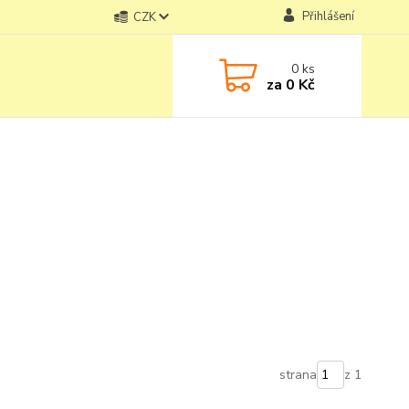
Přihlášení
CZK
0
ks
za
0 Kč
strana
z 1