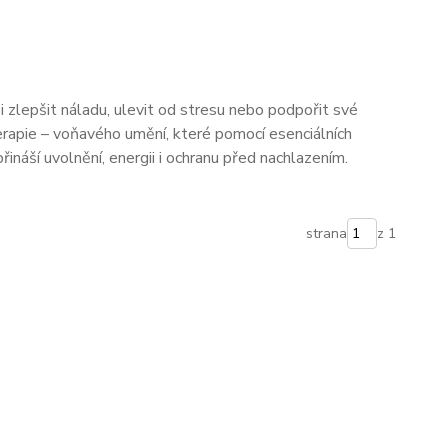
i zlepšit náladu, ulevit od stresu nebo podpořit své
rapie – voňavého umění, které pomocí esenciálních
řináší uvolnění, energii i ochranu před nachlazením.
strana
z 1