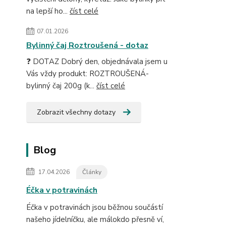
na lepší ho...
číst celé
07.01.2026
Bylinný čaj Roztroušená - dotaz
❓ DOTAZ Dobrý den, objednávala jsem u
Vás vždy produkt: ROZTROUŠENÁ-
bylinný čaj 200g (k...
číst celé
Zobrazit všechny dotazy
Blog
17.04.2026
Články
Éčka v potravinách
Éčka v potravinách jsou běžnou součástí
našeho jídelníčku, ale málokdo přesně ví,