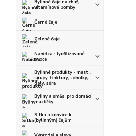
Bylinné čaje na chuť,
vitamínové bomby
Černé čaje
Zelené čaje
Nabídka - lyofilizované
ovoce
Bylinné produkty - masti,
sirupy, tinktury, tobolky,
gely, séra
Byliny a směsi pro domácí
mazlíčky
Sítka a konvice k
(bylinným) čajům
Výprodej a slevy