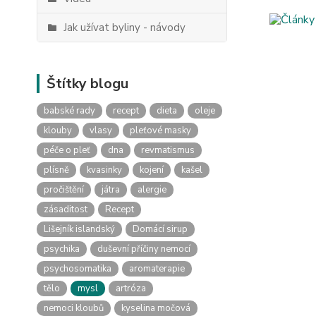
Jak užívat byliny - návody
Štítky blogu
babské rady
recept
dieta
oleje
klouby
vlasy
pleťové masky
péče o pleť
dna
revmatismus
plísně
kvasinky
kojení
kašel
pročištění
játra
alergie
zásaditost
Recept
Lišejník islandský
Domácí sirup
psychika
duševní příčiny nemocí
psychosomatika
aromaterapie
tělo
mysl
artróza
nemoci kloubů
kyselina močová