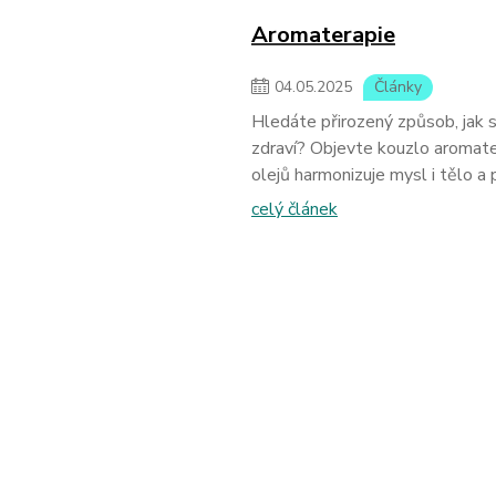
Aromaterapie
04
.
05
.
2025
Články
Hledáte přirozený způsob, jak s
zdraví? Objevte kouzlo aromate
olejů harmonizuje mysl i tělo a p
celý článek