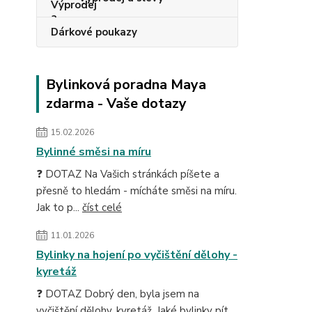
Dárkové poukazy
Bylinková poradna Maya
zdarma - Vaše dotazy
15.02.2026
Bylinné směsi na míru
❓ DOTAZ Na Vašich stránkách píšete a
přesně to hledám - mícháte směsi na míru.
Jak to p...
číst celé
11.01.2026
Bylinky na hojení po vyčištění dělohy -
kyretáž
❓ DOTAZ Dobrý den, byla jsem na
vyčištění dělohy, kyretáž. Jaké bylinky pít