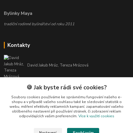
Bylinky Maya
tradiční rodinné bylinářství od roku 2011
Kontakty
David Jakub Mráz, Tereza Mrázová
info@bylinky-maya.cz
🍪 Jak byste rádi své cookies?
Soubory cookies používáme ke správnému fungování našeho e-
shopu a v případě vašeho souhlasu také ke sledování statistik o
webu, měření efektivity reklamních kampaní, zapamatování vašeho
oblíbeného nastavení při používání stránek, či zobrazení reklam
odpovídajících vašim preferencím.
Více k využití cookies
Upravit sběr cookies.
Souhlasím
Nastavení