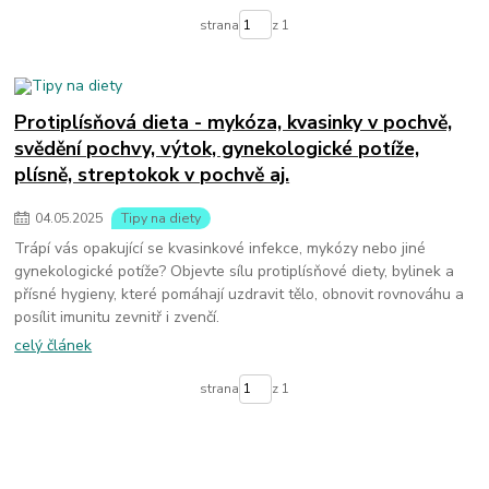
strana
z 1
Protiplísňová dieta - mykóza, kvasinky v pochvě,
svědění pochvy, výtok, gynekologické potíže,
plísně, streptokok v pochvě aj.
04
.
05
.
2025
Tipy na diety
Trápí vás opakující se kvasinkové infekce, mykózy nebo jiné
gynekologické potíže? Objevte sílu protiplísňové diety, bylinek a
přísné hygieny, které pomáhají uzdravit tělo, obnovit rovnováhu a
posílit imunitu zevnitř i zvenčí.
celý článek
strana
z 1