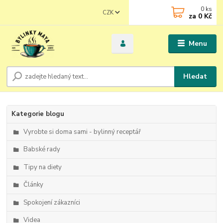
0
ks
CZK
za
0 Kč
Menu
Hledat
Kategorie blogu
Vyrobte si doma sami - bylinný receptář
Babské rady
Tipy na diety
Články
Spokojení zákazníci
Videa