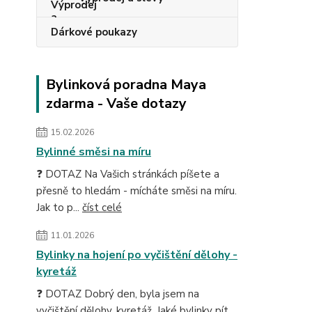
Dárkové poukazy
Bylinková poradna Maya
zdarma - Vaše dotazy
15.02.2026
Bylinné směsi na míru
❓ DOTAZ Na Vašich stránkách píšete a
přesně to hledám - mícháte směsi na míru.
Jak to p...
číst celé
11.01.2026
Bylinky na hojení po vyčištění dělohy -
kyretáž
❓ DOTAZ Dobrý den, byla jsem na
vyčištění dělohy, kyretáž. Jaké bylinky pít