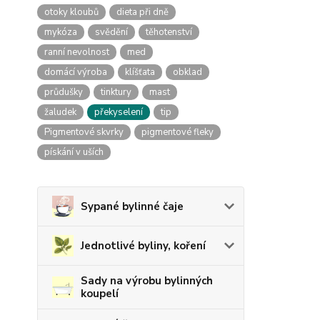
otoky kloubů
dieta při dně
mykóza
svědění
těhotenství
ranní nevolnost
med
domácí výroba
klíšťata
obklad
průdušky
tinktury
mast
žaludek
překyselení
tip
Pigmentové skvrky
pigmentové fleky
pískání v uších
Sypané bylinné čaje
Jednotlivé byliny, koření
Sady na výrobu bylinných
koupelí