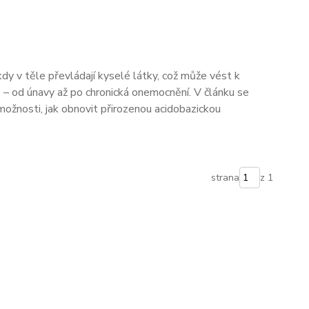
kdy v těle převládají kyselé látky, což může vést k
 – od únavy až po chronická onemocnění. V článku se
 možnosti, jak obnovit přirozenou acidobazickou
strana
z 1