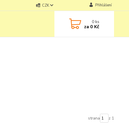
Přihlášení
CZK
0
ks
za
0 Kč
strana
z 1