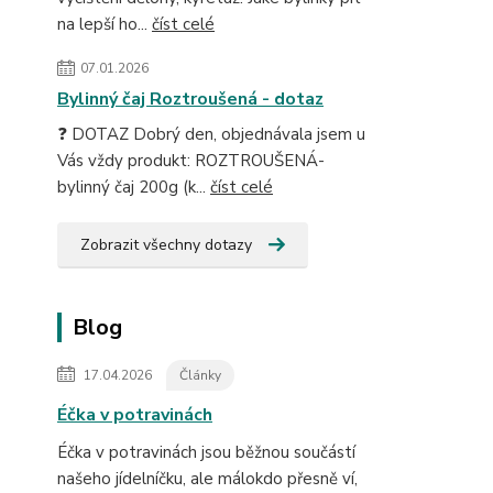
na lepší ho...
číst celé
07.01.2026
Bylinný čaj Roztroušená - dotaz
❓ DOTAZ Dobrý den, objednávala jsem u
Vás vždy produkt: ROZTROUŠENÁ-
bylinný čaj 200g (k...
číst celé
Zobrazit všechny dotazy
Blog
17.04.2026
Články
Éčka v potravinách
Éčka v potravinách jsou běžnou součástí
našeho jídelníčku, ale málokdo přesně ví,