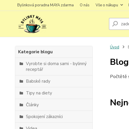
Bylinková poradna MAYA zdarma
O nás
Vše o nákupu
Úvod
Kategorie blogu
Blog
Vyrobte si doma sami - bylinný
receptář
Počtětě s
Babské rady
Tipy na diety
Nejn
Články
Spokojení zákazníci
Videa