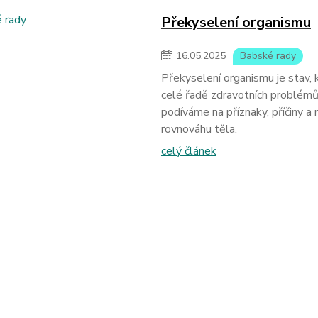
Překyselení organismu
16
.
05
.
2025
Babské rady
Překyselení organismu je stav, 
celé řadě zdravotních problémů
podíváme na příznaky, příčiny a
rovnováhu těla.
celý článek