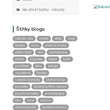
Jak užívat byliny - návody
Štítky blogu
babské rady
recept
dieta
oleje
klouby
vlasy
pleťové masky
péče o pleť
dna
revmatismus
plísně
kvasinky
kojení
kašel
pročištění
játra
alergie
zásaditost
Recept
Lišejník islandský
Domácí sirup
psychika
duševní příčiny nemocí
psychosomatika
aromaterapie
tělo
mysl
artróza
nemoci kloubů
kyselina močová