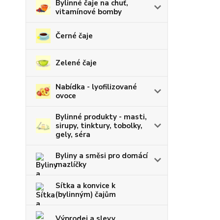
Bylinné čaje na chuť,
vitamínové bomby
Černé čaje
Zelené čaje
Nabídka - lyofilizované
ovoce
Bylinné produkty - masti,
sirupy, tinktury, tobolky,
gely, séra
Byliny a směsi pro domácí
mazlíčky
Sítka a konvice k
(bylinným) čajům
Výprodej a slevy