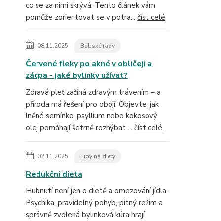
co se za nimi skrývá. Tento článek vám
pomůže zorientovat se v potra...
číst celé
08.11.2025
Babské rady
Červené fleky po akné v obličeji a
zácpa - jaké bylinky užívat?
Zdravá pleť začíná zdravým trávením – a
příroda má řešení pro obojí. Objevte, jak
lněné semínko, psyllium nebo kokosový
olej pomáhají šetrně rozhýbat ...
číst celé
02.11.2025
Tipy na diety
Redukční dieta
Hubnutí není jen o dietě a omezování jídla.
Psychika, pravidelný pohyb, pitný režim a
správně zvolená bylinková kúra hrají