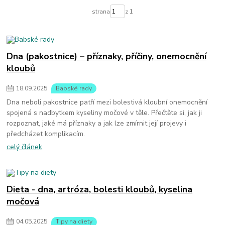
strana
z 1
Dna (pakostnice) – příznaky, příčiny, onemocnění
kloubů
18
.
09
.
2025
Babské rady
Dna neboli pakostnice patří mezi bolestivá kloubní onemocnění
spojená s nadbytkem kyseliny močové v těle. Přečtěte si, jak ji
rozpoznat, jaké má příznaky a jak lze zmírnit její projevy i
předcházet komplikacím.
celý článek
Dieta - dna, artróza, bolesti kloubů, kyselina
močová
04
.
05
.
2025
Tipy na diety