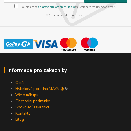
Souhlasím se
zpracováním osobních údajů
za účelem rozesílky newsletteru.
Můžete se kdykoli odhlásit.
Informace pro zákazníky
O nás
Bylinková poradna MAYA 📚
🗞️
Vše o nákupu
Obchodní podmínky
Spokojení zákazníci
Kontakty
Blog