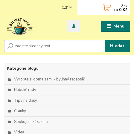
0
ks
CZK
za
0 Kč
Menu
Hledat
Kategorie blogu
Vyrobte si doma sami - bylinný receptář
Babské rady
Tipy na diety
Články
Spokojení zákazníci
Videa