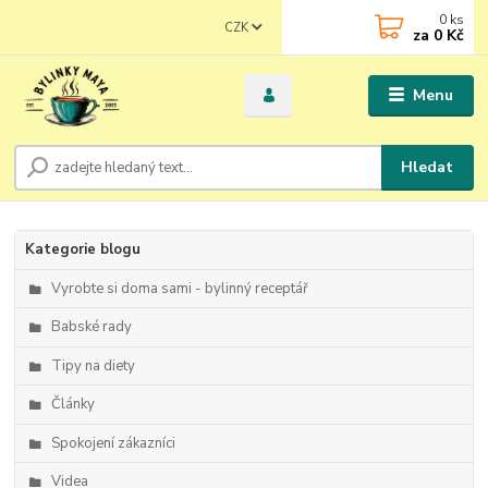
0
ks
CZK
za
0 Kč
Menu
Hledat
Kategorie blogu
Vyrobte si doma sami - bylinný receptář
Babské rady
Tipy na diety
Články
Spokojení zákazníci
Videa