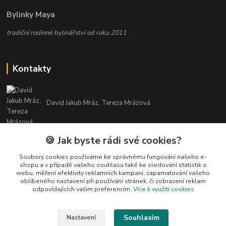
Bylinky Maya
tradiční rodinné bylinářství od roku 2011
Kontakty
David Jakub Mráz, Tereza Mrázová
info@bylinky-maya.cz
🍪 Jak byste rádi své cookies?
Soubory cookies používáme ke správnému fungování našeho e-
shopu a v případě vašeho souhlasu také ke sledování statistik o
webu, měření efektivity reklamních kampaní, zapamatování vašeho
oblíbeného nastavení při používání stránek, či zobrazení reklam
odpovídajících vašim preferencím.
Více k využití cookies
Upravit sběr cookies.
Souhlasím
Nastavení