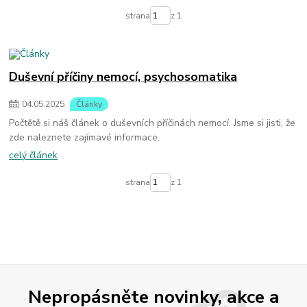
strana
z 1
Duševní příčiny nemocí, psychosomatika
04
.
05
.
2025
Články
Počtětě si náš článek o duševních příčinách nemocí. Jsme si jisti, že
zde naleznete zajímavé informace.
celý článek
strana
z 1
Nepropásněte novinky, akce a