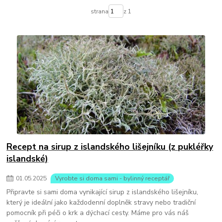
strana
z 1
Recept na sirup z islandského lišejníku (z pukléřky
islandské)
01
.
05
.
2025
Vyrobte si doma sami - bylinný receptář
Připravte si sami doma vynikající sirup z islandského lišejníku,
který je ideální jako každodenní doplněk stravy nebo tradiční
pomocník při péči o krk a dýchací cesty. Máme pro vás náš