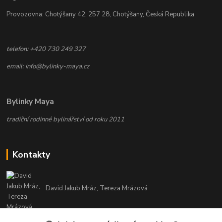
Provozovna: Chotýšany 42, 257 28, Chotýšany, Česká Republika
telefon: +420 730 249 327
email: info@bylinky-maya.cz
Bylinky Maya
tradiční rodinné bylinářství od roku 2011
Kontakty
David Jakub Mráz, Tereza Mrázová
info@bylinky-maya.cz