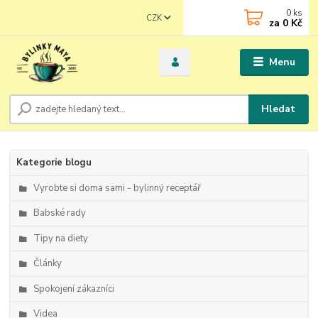
0
ks
CZK
za
0 Kč
Menu
Hledat
Kategorie blogu
Vyrobte si doma sami - bylinný receptář
Babské rady
Tipy na diety
Články
Spokojení zákazníci
Videa