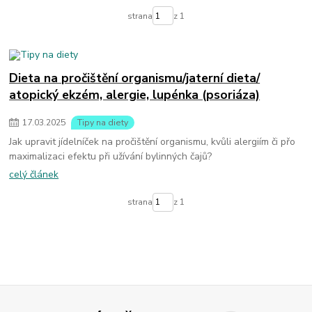
strana
z 1
Dieta na pročištění organismu/jaterní dieta/
atopický ekzém, alergie, lupénka (psoriáza)
17
.
03
.
2025
Tipy na diety
Jak upravit jídelníček na pročištění organismu, kvůli alergiím či přo
maximalizaci efektu při užívání bylinných čajů?
celý článek
strana
z 1