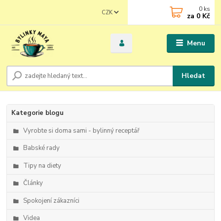
0
ks
CZK
za
0 Kč
Menu
Hledat
Kategorie blogu
Vyrobte si doma sami - bylinný receptář
Babské rady
Tipy na diety
Články
Spokojení zákazníci
Videa