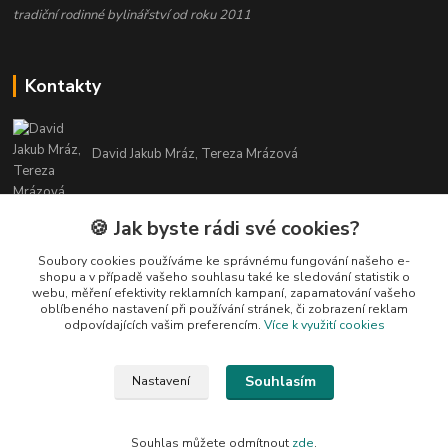
tradiční rodinné bylinářství od roku 2011
Kontakty
David Jakub Mráz, Tereza Mrázová
info@bylinky-maya.cz
🍪 Jak byste rádi své cookies?
Soubory cookies používáme ke správnému fungování našeho e-
shopu a v případě vašeho souhlasu také ke sledování statistik o
webu, měření efektivity reklamních kampaní, zapamatování vašeho
oblíbeného nastavení při používání stránek, či zobrazení reklam
odpovídajících vašim preferencím.
Více k využití cookies
Upravit sběr cookies.
Souhlasím
Nastavení
Všechny texty a fotografie u produktů jsou vlastnictvím BYLINKY MAYA. Nelze
je bez souhlasu kopírovat ani publikovat!
Souhlas můžete odmítnout
zde
.