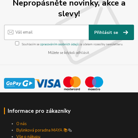
Nepropásněte novinky, akce a
slevy!
Přihlásit se
Souhlasím se
zpracováním osobních údajů
za účelem rozesílky newsletteru.
Můžete se kdykoli odhlásit.
Informace pro zákazníky
O nás
Bylinková poradna MAYA 📚
🗞️
Vše o nákupu