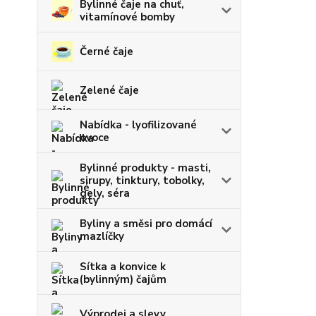
Bylinné čaje na chuť,
vitamínové bomby
Černé čaje
Zelené čaje
Nabídka - lyofilizované
ovoce
Bylinné produkty - masti,
sirupy, tinktury, tobolky,
gely, séra
Byliny a směsi pro domácí
mazlíčky
Sítka a konvice k
(bylinným) čajům
Výprodej a slevy