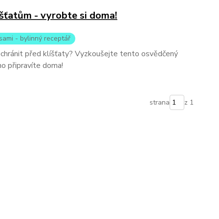
líšťatům - vyrobte si doma!
sami - bylinný receptář
e chránit před klíšťaty? Vyzkoušejte tento osvědčený
no připravíte doma!
strana
z 1