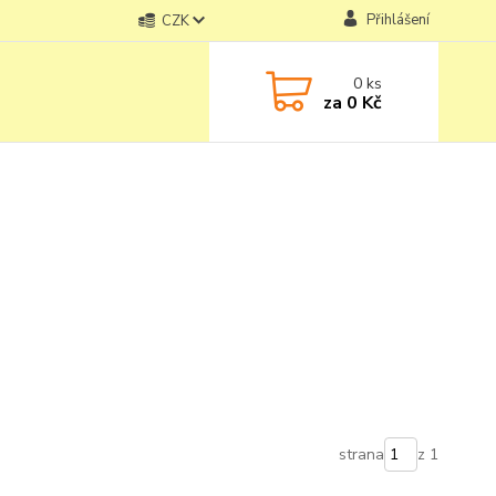
Přihlášení
CZK
0
ks
za
0 Kč
strana
z 1