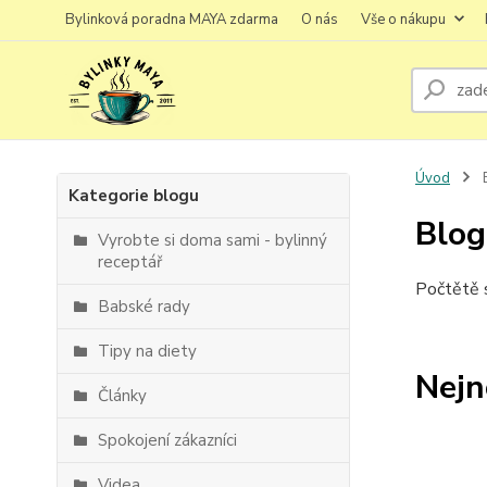
Bylinková poradna MAYA zdarma
O nás
Vše o nákupu
Úvod
Kategorie blogu
Blog
Vyrobte si doma sami - bylinný
receptář
Počtětě s
Babské rady
Tipy na diety
Nejn
Články
Spokojení zákazníci
Videa