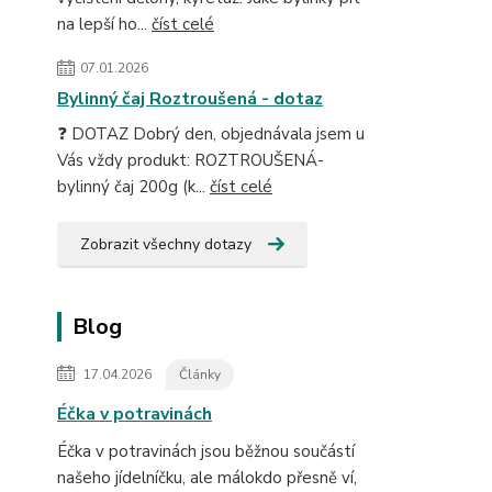
na lepší ho...
číst celé
07.01.2026
Bylinný čaj Roztroušená - dotaz
❓ DOTAZ Dobrý den, objednávala jsem u
Vás vždy produkt: ROZTROUŠENÁ-
bylinný čaj 200g (k...
číst celé
Zobrazit všechny dotazy
Blog
17.04.2026
Články
Éčka v potravinách
Éčka v potravinách jsou běžnou součástí
našeho jídelníčku, ale málokdo přesně ví,