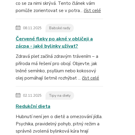
co se za nimi skrývá. Tento článek vám
pomůže zorientovat se v potra...
číst celé
08.11.2025
Babské rady
Červené fleky po akné v obličeji a
zácpa - jaké bylinky užívat?
Zdravá pleť začíná zdravým trávením – a
příroda má řešení pro obojí. Objevte, jak
lněné semínko, psyllium nebo kokosový
olej pomáhají šetrně rozhýbat ...
číst celé
02.11.2025
Tipy na diety
Redukční dieta
Hubnutí není jen o dietě a omezování jídla.
Psychika, pravidelný pohyb, pitný režim a
správně zvolená bylinková kúra hrají