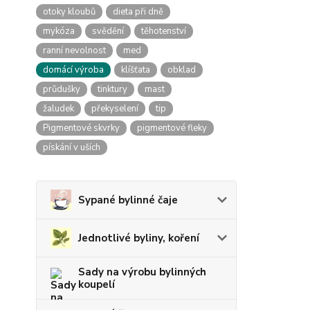
otoky kloubů
dieta při dně
mykóza
svědění
těhotenství
ranní nevolnost
med
domácí výroba
klíšťata
obklad
průdušky
tinktury
mast
žaludek
překyselení
tip
Pigmentové skvrky
pigmentové fleky
pískání v uších
Sypané bylinné čaje
Jednotlivé byliny, koření
Sady na výrobu bylinných
koupelí