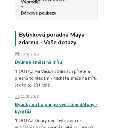
Dárkové poukazy
Bylinková poradna Maya
zdarma - Vaše dotazy
15.02.2026
Bylinné směsi na míru
❓ DOTAZ Na Vašich stránkách píšete a
přesně to hledám - mícháte směsi na míru.
Jak to p...
číst celé
11.01.2026
Bylinky na hojení po vyčištění dělohy -
kyretáž
❓ DOTAZ Dobrý den, byla jsem na
vyčištění dělohy, kyretáž. Jaké bylinky pít