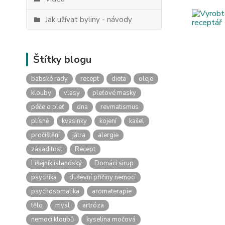
Jak užívat byliny - návody
Štítky blogu
babské rady
recept
dieta
oleje
klouby
vlasy
pleťové masky
péče o pleť
dna
revmatismus
plísně
kvasinky
kojení
kašel
pročištění
játra
alergie
zásaditost
Recept
Lišejník islandský
Domácí sirup
psychika
duševní příčiny nemocí
psychosomatika
aromaterapie
tělo
mysl
artróza
nemoci kloubů
kyselina močová