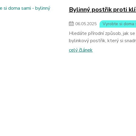
Bylinný postřik proti k
06
.
05
.
2025
Vyrobte si doma 
Hledáte přírodní způsob, jak s
bylinkový postřik, který si snad
celý článek