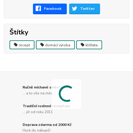
Facebook
Twitter
Štítky
recept
domácí výroba
klíšťata
Ručně míchané směsi
... a to vše na míru
Tradiční rodinné receptury
... již od roku 2011
Doprava zdarma od 2000 Kč
Hurá do nákupů!