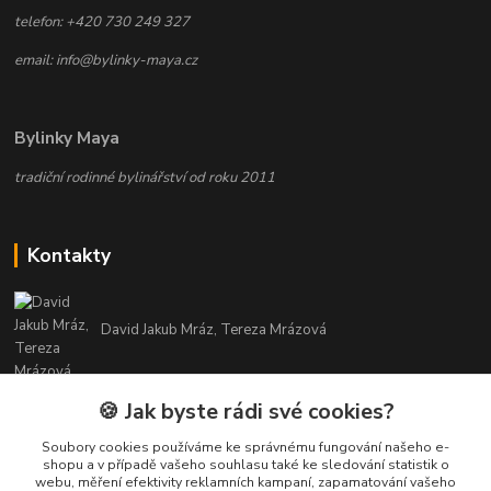
telefon: +420 730 249 327
email: info@bylinky-maya.cz
Bylinky Maya
tradiční rodinné bylinářství od roku 2011
Kontakty
David Jakub Mráz, Tereza Mrázová
info@bylinky-maya.cz
🍪 Jak byste rádi své cookies?
Soubory cookies používáme ke správnému fungování našeho e-
shopu a v případě vašeho souhlasu také ke sledování statistik o
webu, měření efektivity reklamních kampaní, zapamatování vašeho