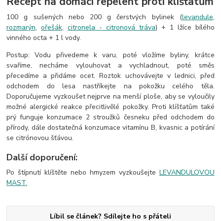
Recept na domácí repelent proti klíšťatům
100 g sušených nebo 200 g čerstvých bylinek (
levandule
,
rozmarýn
,
ořešák
,
citronela - citronová tráva
) + 1 lžíce bílého
vinného octa + 1 l vody.
Postup: Vodu přivedeme k varu, poté vložíme byliny, krátce
svaříme, necháme vylouhovat a vychladnout, poté směs
přecedíme a přidáme ocet. Roztok uchovávejte v lednici, před
odchodem do lesa nastříkejte na pokožku celého těla.
Doporučujeme vyzkoušet nejprve na menší ploše, aby se vyloučily
možné alergické reakce přecitlivělé pokožky. Proti klíšťatům také
prý funguje konzumace 2 stroužků česneku před odchodem do
přírody, dále dostatečná konzumace vitamínu B, kvasnic a potírání
se citrónovou šťávou.
Další doporučení:
Po štípnutí klíštěte nebo hmyzem vyzkoušejte
LEVANDULOVOU
MAST.
Líbil se článek? Sdílejte ho s přáteli