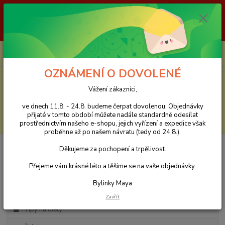
Vážení zákazníci, ve dnech 11.8. - 24.8. budeme čerpat dovolenou.
Objednávky přijaté v tomto období můžete nadále standardně odesílat
prostřednictvím našeho e-shopu, jejich vyřízení a expedice však proběhne
až po našem návratu (tedy od 24.8.). Děkujeme za pochopení a trpělivost.
0
ks
CZK
za
0 Kč
OZNÁMENÍ O DOVOLENÉ
Menu
Vážení zákazníci,
ve dnech 11.8. - 24.8. budeme čerpat dovolenou. Objednávky
přijaté v tomto období můžete nadále standardně odesílat
Hledat
prostřednictvím našeho e-shopu, jejich vyřízení a expedice však
proběhne až po našem návratu (tedy od 24.8.).
Děkujeme za pochopení a trpělivost.
Kategorie blogu
Přejeme vám krásné léto a těšíme se na vaše objednávky.
Vyrobte si doma sami - bylinný receptář
Bylinky Maya
Babské rady
Zavřít
Tipy na diety