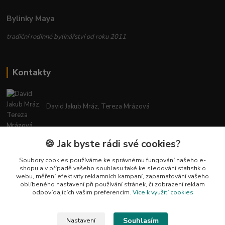
Bylinky Maya
tradiční rodinné bylinářství od roku 2011
Kontakty
David Jakub Mráz, Tereza Mrázová
info@bylinky-maya.cz
🍪 Jak byste rádi své cookies?
Soubory cookies používáme ke správnému fungování našeho e-
shopu a v případě vašeho souhlasu také ke sledování statistik o
webu, měření efektivity reklamních kampaní, zapamatování vašeho
oblíbeného nastavení při používání stránek, či zobrazení reklam
odpovídajících vašim preferencím.
Více k využití cookies
Upravit sběr cookies.
Souhlasím
Nastavení