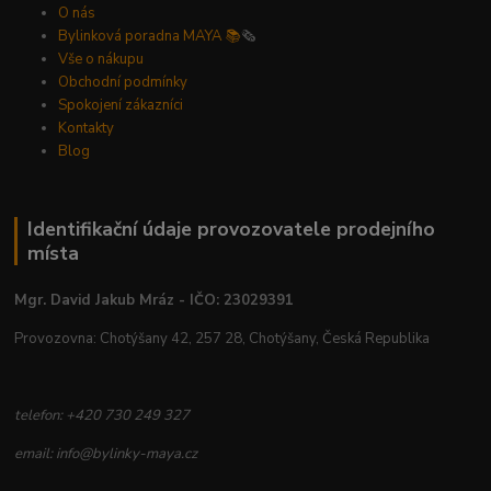
O nás
Bylinková poradna MAYA 📚
🗞️
Vše o nákupu
Obchodní podmínky
Spokojení zákazníci
Kontakty
Blog
Identifikační údaje provozovatele prodejního
místa
Mgr. David Jakub Mráz - IČO: 23029391
Provozovna: Chotýšany 42, 257 28, Chotýšany, Česká Republika
telefon: +420 730 249 327
email: info@bylinky-maya.cz