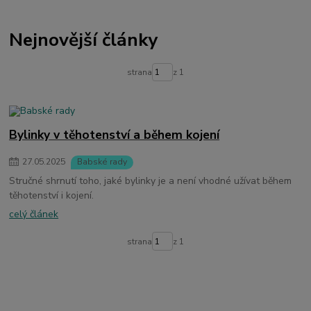
Nejnovější články
strana
z 1
Bylinky v těhotenství a během kojení
27
.
05
.
2025
Babské rady
Stručné shrnutí toho, jaké bylinky je a není vhodné užívat během
těhotenství i kojení.
celý článek
strana
z 1