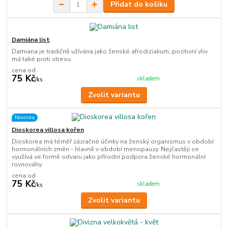
Přidat do košíku
Damiána list
Damiana je tradičně užívána jako ženské afrodiziakum, pozitivní vliv
má také proti stresu
cena od
75 Kč
skladem
/
ks
Zvolit variantu
Novinka
Dioskorea villosa kořen
Dioskorea má téměř zázračné účinky na ženský organismus v období
hormonálních změn - hlavně v období menopauzy. Nejčastěji se
využívá ve formě odvaru jako přírodní podpora ženské hormonální
rovnováhy.
cena od
75 Kč
skladem
/
ks
Zvolit variantu