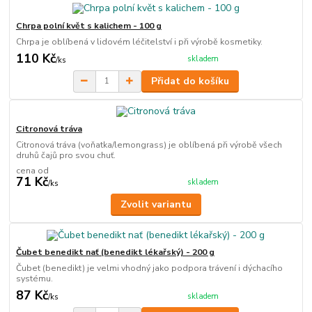
Chrpa polní květ s kalichem - 100 g
Chrpa je oblíbená v lidovém léčitelství i při výrobě kosmetiky.
110 Kč
skladem
/
ks
Přidat do košíku
Citronová tráva
Citronová tráva (voňatka/lemongrass) je oblíbená při výrobě všech
druhů čajů pro svou chuť.
cena od
71 Kč
skladem
/
ks
Zvolit variantu
Čubet benedikt nať (benedikt lékařský) - 200 g
Čubet (benedikt) je velmi vhodný jako podpora trávení i dýchacího
systému.
87 Kč
skladem
/
ks