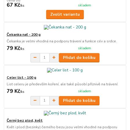
cena od
67 Kč
skladem
/
ks
Zvolit variantu
Čekanka nať - 200 g
Čekanka je velmi vhodná na podporu trávení a funkce cév a srdce.
79 Kč
skladem
/
ks
Přidat do košíku
Celer list - 100 g
List celeru je především koření, ale také působí příznivě na trávení.
79 Kč
skladem
/
ks
Přidat do košíku
Černý bez plod, květ
Květ i plod (bezinky) černého bezu jsou velmi vhodné na podporu