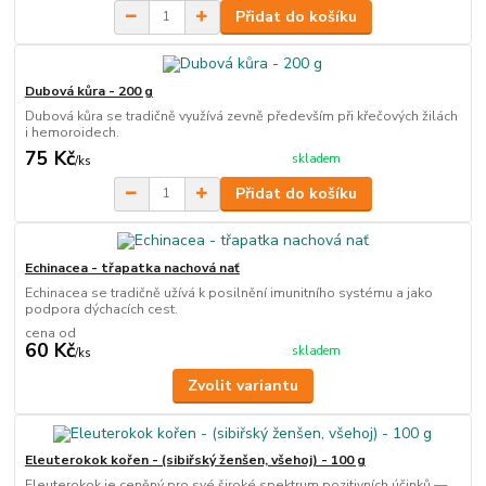
Přidat do košíku
Dubová kůra - 200 g
Dubová kůra se tradičně využívá zevně především při křečových žilách
i hemoroidech.
75 Kč
skladem
/
ks
Přidat do košíku
Echinacea - třapatka nachová nať
Echinacea se tradičně užívá k posilnění imunitního systému a jako
podpora dýchacích cest.
cena od
60 Kč
skladem
/
ks
Zvolit variantu
Eleuterokok kořen - (sibiřský ženšen, všehoj) - 100 g
Eleuterokok je ceněný pro své široké spektrum pozitivních účinků —