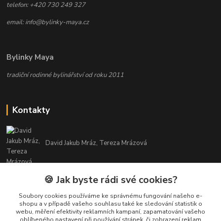
telefon: +420 730 249 327
email: info@bylinky-maya.cz
Bylinky Maya
tradiční rodinné bylinářství od roku 2011
Kontakty
David Jakub Mráz, Tereza Mrázová
info@bylinky-maya.cz
🍪 Jak byste rádi své cookies?
Soubory cookies používáme ke správnému fungování našeho e-
shopu a v případě vašeho souhlasu také ke sledování statistik o
webu, měření efektivity reklamních kampaní, zapamatování vašeho
oblíbeného nastavení při používání stránek, či zobrazení reklam