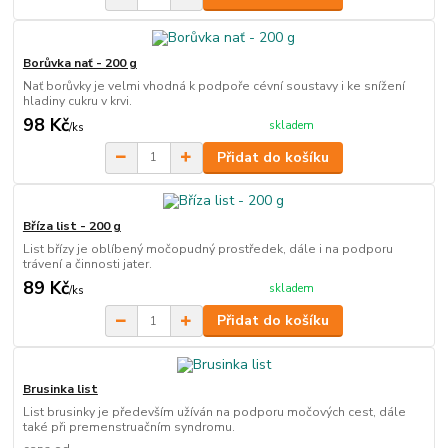
Borůvka nať - 200 g
Nať borůvky je velmi vhodná k podpoře cévní soustavy i ke snížení
hladiny cukru v krvi.
98 Kč
skladem
/
ks
Přidat do košíku
Bříza list - 200 g
List břízy je oblíbený močopudný prostředek, dále i na podporu
trávení a činnosti jater.
89 Kč
skladem
/
ks
Přidat do košíku
Brusinka list
List brusinky je především užíván na podporu močových cest, dále
také při premenstruačním syndromu.