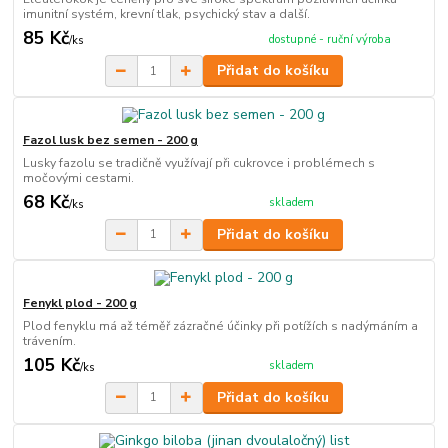
imunitní systém, krevní tlak, psychický stav a další.
85 Kč
dostupné - ruční výroba
/
ks
Přidat do košíku
Fazol lusk bez semen - 200 g
Lusky fazolu se tradičně využívají při cukrovce i problémech s
močovými cestami.
68 Kč
skladem
/
ks
Přidat do košíku
Fenykl plod - 200 g
Plod fenyklu má až téměř zázračné účinky při potížích s nadýmáním a
trávením.
105 Kč
skladem
/
ks
Přidat do košíku