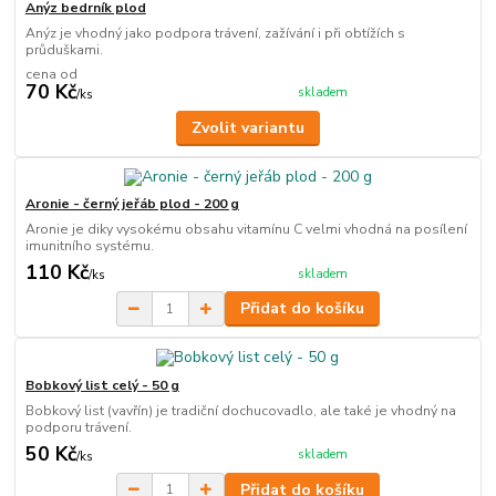
Anýz bedrník plod
Anýz je vhodný jako podpora trávení, zažívání i při obtížích s
průduškami.
cena od
70 Kč
skladem
/
ks
Zvolit variantu
Aronie - černý jeřáb plod - 200 g
Aronie je diky vysokému obsahu vitamínu C velmi vhodná na posílení
imunitního systému.
110 Kč
skladem
/
ks
Přidat do košíku
Bobkový list celý - 50 g
Bobkový list (vavřín) je tradiční dochucovadlo, ale také je vhodný na
podporu trávení.
50 Kč
skladem
/
ks
Přidat do košíku