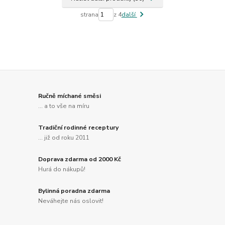
strana
z 4
další
Ručně míchané směsi
... a to vše na míru
Tradiční rodinné receptury
... již od roku 2011
Doprava zdarma od 2000 Kč
Hurá do nákupů!
Bylinná poradna zdarma
Neváhejte nás oslovit!