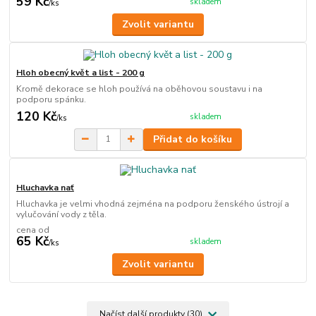
59 Kč
skladem
/
ks
Zvolit variantu
Hloh obecný květ a list - 200 g
Kromě dekorace se hloh používá na oběhovou soustavu i na
podporu spánku.
120 Kč
skladem
/
ks
Přidat do košíku
Hluchavka nať
Hluchavka je velmi vhodná zejména na podporu ženského ústrojí a
vylučování vody z těla.
cena od
65 Kč
skladem
/
ks
Zvolit variantu
Načíst další produkty (30)