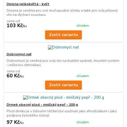
Divizna velkokvětá - květ
Divizna je ceněna pro své močopudné účinky a také pro svůj příznivý
vliv na dýchací soustavu.
cena od
103 Kč
skladem
/
ks
Zvolit variantu
Dobromysl nať
Dobromysl je ceněná pro svůj vliv na kvalitní spánek, imunitní systém
i celkovou detoxikaci.
cena od
60 Kč
skladem
/
ks
Zvolit variantu
Drmek obecný plod - mnišský pepř - 200 g
Plod drmku je v lidovém léčitelství využíván jako afrodiziakum i jako
podpora ženského ústrojí.
97 Kč
skladem
/
ks