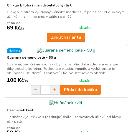
Ginkgo biloba (jinan dvoulaločný) list
Ginkgo je strom využívaný v čínské medicíně již po tisíce let díky svým
účinkům na, mimo jiné, vitalitu i paměť.
cena od
69 Kč
skladem
/
ks
Zvolit variantu
Novinka
Guarana semeno celé - 50 g
Guarana, tradiční amazonská bylina, je přírodním zdrojem energie
díky obsahu kofeinu. Podporuje vitalitu, imunitu a výdrž, proto je
oblíbená u studentů, sportovců i lidí ve stresovém období.
100 Kč
skladem
/
ks
Přidat do košíku
Heřmánek květ
Heřmánek je léčivka s fascinující škálou zdravotních účinků od hlavy
až k patě.
cena od