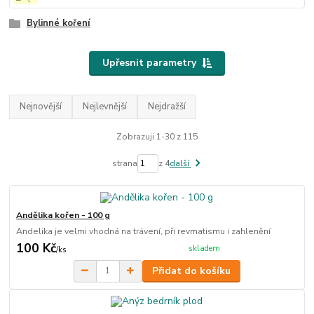
Bylinné koření
Upřesnit parametry
Nejnovější
Nejlevnější
Nejdražší
Zobrazuji 1-30 z 115
strana
z 4
další
Andělika kořen - 100 g
Andelika je velmi vhodná na trávení, při revmatismu i zahlenění
100 Kč
skladem
/
ks
Přidat do košíku