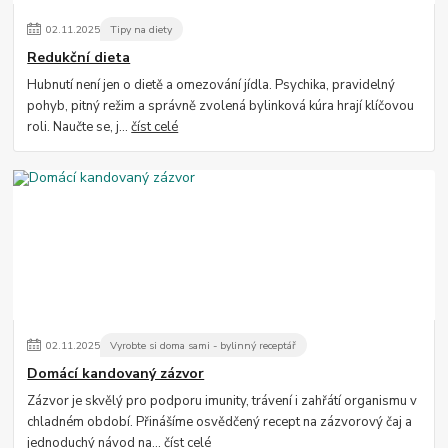
02
.
11
.
2025
Tipy na diety
Redukční dieta
Hubnutí není jen o dietě a omezování jídla. Psychika, pravidelný
pohyb, pitný režim a správně zvolená bylinková kúra hrají klíčovou
roli. Naučte se, j...
číst celé
02
.
11
.
2025
Vyrobte si doma sami - bylinný receptář
Domácí kandovaný zázvor
Zázvor je skvělý pro podporu imunity, trávení i zahřátí organismu v
chladném období. Přinášíme osvědčený recept na zázvorový čaj a
jednoduchý návod na...
číst celé