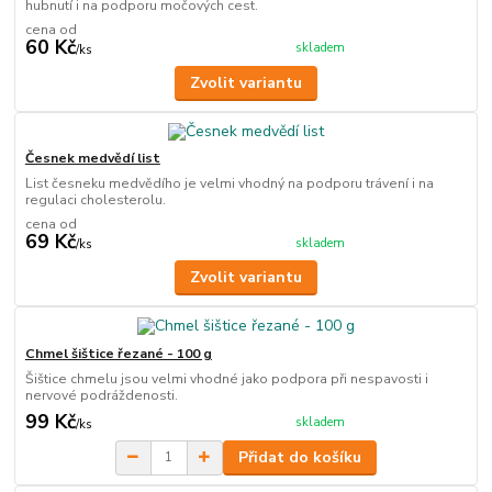
hubnutí i na podporu močových cest.
cena od
60 Kč
skladem
/
ks
Zvolit variantu
Česnek medvědí list
List česneku medvědího je velmi vhodný na podporu trávení i na
regulaci cholesterolu.
cena od
69 Kč
skladem
/
ks
Zvolit variantu
Chmel šištice řezané - 100 g
Šištice chmelu jsou velmi vhodné jako podpora při nespavosti i
nervové podráždenosti.
99 Kč
skladem
/
ks
Přidat do košíku