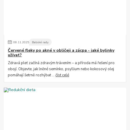
08
.
11
.
2025
Babské rady
Červené fleky po akné v obličeji a zácpa - jaké bylinky
užívat?
Zdravá pleť začíná zdravým trávením – a příroda má řešení pro
obojí. Objevte, jak lněné semínko, psyllium nebo kokosový olej
pomáhají šetrně rozhýbat ...
číst celé