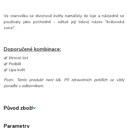
Ve starověku se diviznové květy namáčely do loje a následně se
používaly jako pochodně - odtud její lidový název "královská
svíce".
Doporučené kombinace:
🌿 Jitrocel list
🌿 Podběl
🌿 Lípa květ
Pozn.: Tento produkt není lék. Při zdravotních potížích se vždy
poraďte s odborníkem.
Původ zboží
Parametry