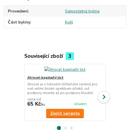
Provedení
Samostatná bylina
Část byliny
Květ
Související zboží
3
Jitrocel kopinatý list
Podběl list 
Jitrocel je v lidovém léčitelství ceněný pro
Podběl se v 
své velmi široké spektrum účinků, od
na podporu d
podpory imunity až po podporu kloubů.
užívat vnitřně
cena od
65 Kč
112 Kč
skladem
/
ks
/
ks
Zvolit variantu