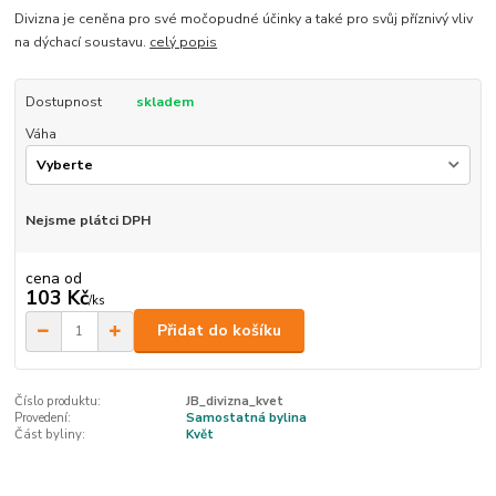
Divizna je ceněna pro své močopudné účinky a také pro svůj příznivý vliv
na dýchací soustavu.
celý popis
Dostupnost
skladem
Váha
Nejsme plátci DPH
cena od
103 Kč
/
ks
Přidat do košíku
Číslo produktu:
JB_divizna_kvet
Provedení:
Samostatná bylina
Část byliny:
Květ