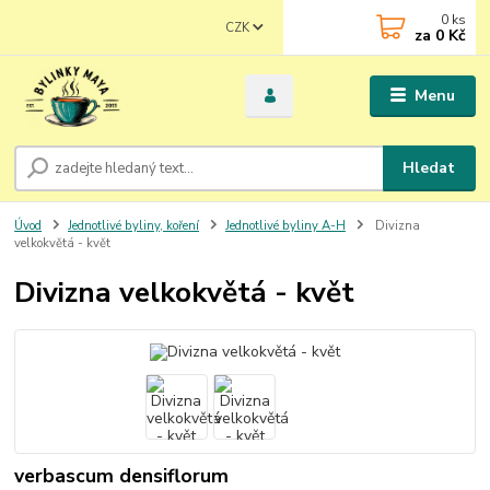
0
ks
CZK
za
0 Kč
Menu
Hledat
Úvod
Jednotlivé byliny, koření
Jednotlivé byliny A-H
Divizna
velkokvětá - květ
Divizna velkokvětá - květ
verbascum densiflorum