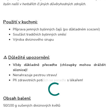
bylin našli v herbářích či jiných důvěryhodných zdrojích.
Použití v kuchyni:
Příprava jemných bylinných čajů (po důkladném scezení)
Součást tradičních bylinných směsí
Výroba diviznového sirupu
⚠️
Důležité upozornění:
Vždy důkladně přeceďte (chloupky mohou dráždit
sliznice)!
Nenahrazuje pestrou stravu!
Při zdravotních potížích se poraďte s lékařem!
Obsah balení:
50/100 g sušených diviznových květů