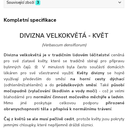
Související zboží
3
Kompletní specifikace
DIVIZNA VELKOKVĚTÁ - KVĚT
(Verbascum densiflorum)
Divizna velkokvětá je v tradičním lidovém léčitelství
ceněná
pro své zlatavé květy, které se tradičně sbírají pro přípravu
bylinných čajů. 🌼 V minulosti byla často součástí domácích
lékáren pro své všestranné využití.
Květy divizny
se hojně
využívají především do směsí
na horní cesty dýchací
(odhlenění/zahlenění) a do
průduškových směsí
. Také
působí
močopudně (vylučování škodlivin a vody močí)
- což je velmi
blahodárné pro
normální činnost močového měchýře a ledvin
.
Mimo jiné poskytuje celkovou podporu
přirozené
obranyschopnosti těla
a
přispívá k normálnímu trávení
.
Čaj z květů se ale musí pečlivě cedit
, protože květy jsou pokryty
jemnými chloupky, které nepříjemně dráždí sliznici.