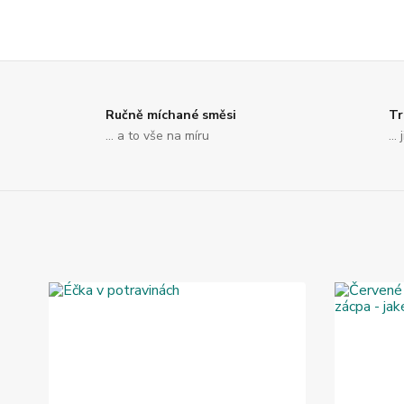
Ručně míchané směsi
Tr
... a to vše na míru
..