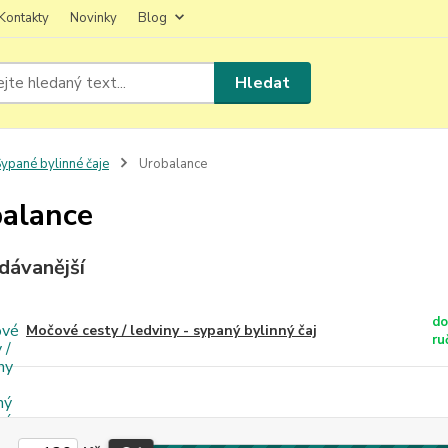
Kontakty
Novinky
Blog
Hledat
ypané bylinné čaje
Urobalance
alance
dávanější
do
Močové cesty / ledviny - sypaný bylinný čaj
ru