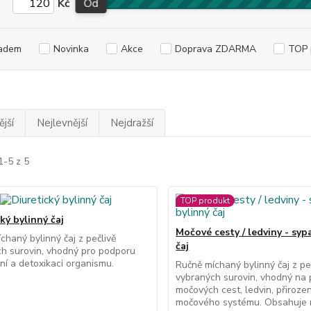
Kč
Od
adem
Novinka
Akce
Doprava ZDARMA
TOP 
jší
Nejlevnější
Nejdražší
1-5 z 5
TOP produkt
ký bylinný čaj
Močové cesty / ledviny - syp
chaný bylinný čaj z pečlivě
čaj
h surovin, vhodný pro podporu
ní a detoxikaci organismu.
Ručně míchaný bylinný čaj z pe
vybraných surovin, vhodný na
močových cest, ledvin, přiroze
močového systému. Obsahuje