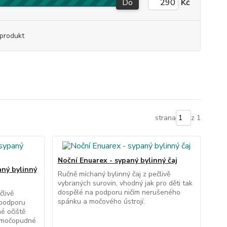
Do
Kč
produkt
strana
z 1
Noční Enuarex - sypaný bylinný čaj
aný bylinný
Ručně míchaný bylinný čaj z pečlivě
vybraných surovin, vhodný jak pro děti tak
dospělé na podporu ničím nerušeného
člivě
spánku a močového ústrojí.
 podporu
né očiště
 močopudné