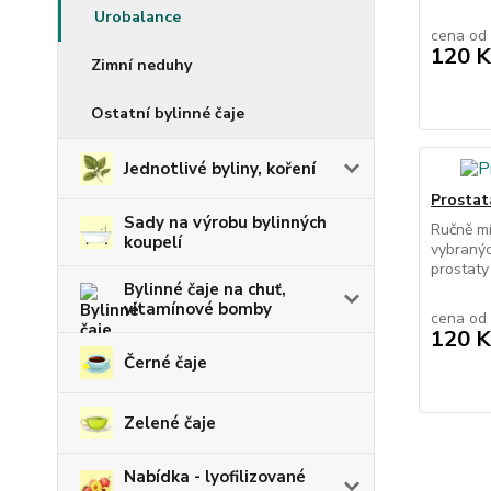
Urobalance
cena od
120 K
Zimní neduhy
Ostatní bylinné čaje
Jednotlivé byliny, koření
Prostata
Sady na výrobu bylinných
Ručně mí
koupelí
vybranýc
prostaty
Bylinné čaje na chuť,
vitamínové bomby
cena od
120 K
Černé čaje
Zelené čaje
Nabídka - lyofilizované