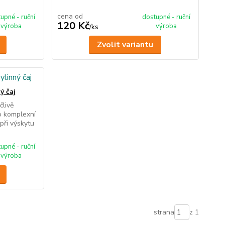
cena od
upné - ruční
dostupné - ruční
120 Kč
výroba
výroba
/
ks
Zvolit variantu
ý čaj
člivě
o komplexní
při výskytu
upné - ruční
výroba
strana
z 1