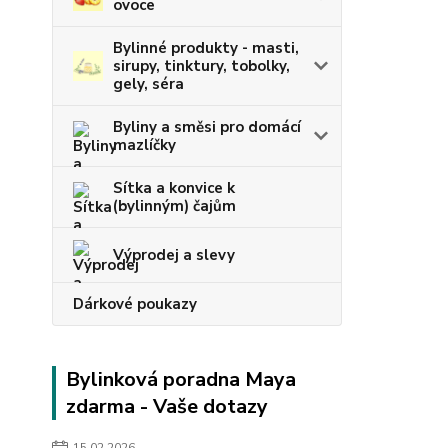
ovoce
Bylinné produkty - masti,
sirupy, tinktury, tobolky,
gely, séra
Byliny a směsi pro domácí
mazlíčky
Sítka a konvice k
(bylinným) čajům
Výprodej a slevy
Dárkové poukazy
Bylinková poradna Maya
zdarma - Vaše dotazy
15.02.2026