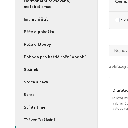
Hormonální rovnováha,
Cena:
metabolismus
Imunitní štít
Skl
Péče o pokožku
Péče o klouby
Nejnově
Pohoda pro každé roční období
Zobrazuji 
Spánek
Srdce a cévy
Diuretic
Stres
Ručně mí
vybranýc
Štíhlá linie
vylučová
Trávení/zažívání