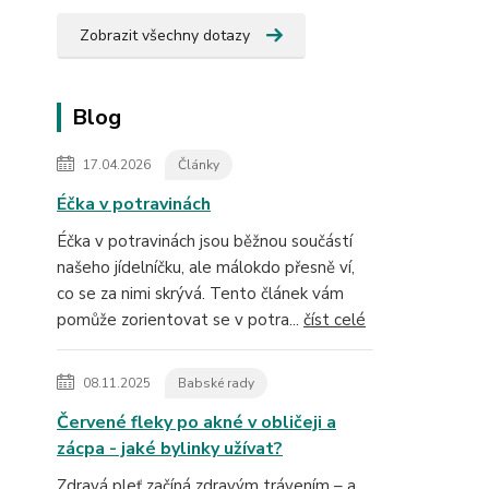
Zobrazit všechny dotazy
Blog
17.04.2026
Články
Éčka v potravinách
Éčka v potravinách jsou běžnou součástí
našeho jídelníčku, ale málokdo přesně ví,
co se za nimi skrývá. Tento článek vám
pomůže zorientovat se v potra...
číst celé
08.11.2025
Babské rady
Červené fleky po akné v obličeji a
zácpa - jaké bylinky užívat?
Zdravá pleť začíná zdravým trávením – a