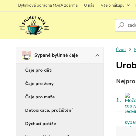
Bylinková poradna MAYA zdarma
O nás
Vše o nákupu
Úvod
S
Sypané bylinné čaje
Urob
Čaje pro děti
Nejpro
Čaje pro ženy
Čaje pro muže
1.
Detoxikace, pročištění
Dýchací potíže