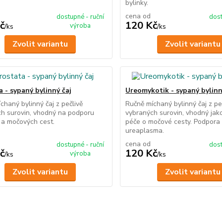
bylinky.
cena od
dostupné - ruční
dost
č
120 Kč
výroba
/
ks
/
ks
Zvolit variantu
Zvolit variantu
 - sypaný bylinný čaj
Ureomykotik - sypaný bylinn
chaný bylinný čaj z pečlivě
Ručně míchaný bylinný čaj z pe
h surovin, vhodný na podporu
vybraných surovin, vhodný jak
 a močových cest.
péče o močové cesty. Podpora 
ureaplasma.
cena od
dostupné - ruční
dost
č
120 Kč
výroba
/
ks
/
ks
Zvolit variantu
Zvolit variantu