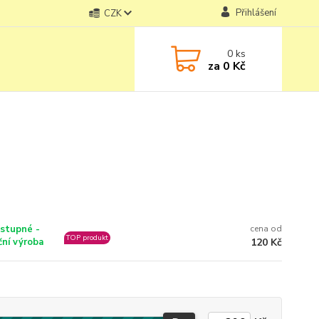
Přihlášení
CZK
0
ks
za
0 Kč
stupné -
cena od
TOP produkt
ční výroba
120 Kč