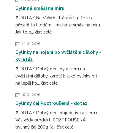
Bylinné směsi na míru
❓ DOTAZ Na Vašich stránkách píšete a
přesně to hledám - mícháte směsi na míru.
Jak to p...
číst celé
11.01.2026
Bylinky na hojení po vyčištění dělohy -
kyretáž
❓ DOTAZ Dobrý den, byla jsem na
vyčištění dělohy, kyretáž. Jaké bylinky pít
na lepší ho...
číst celé
07.01.2026
Bylinný čaj Roztroušená - dotaz
❓ DOTAZ Dobrý den, objednávala jsem u
Vás vždy produkt: ROZTROUŠENÁ-
bylinný čaj 200g (k...
číst celé