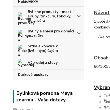
ovoce
Bylinné produkty - masti,
Návod 
sirupy, tinktury, tobolky,
gely, séra
1 polévko
kombinov
Byliny a směsi pro domácí
mazlíčky
Dle tra
Sítka a konvice k
(bylinným) čajům
Obsah 
Výprodej a slevy
50/100/2
Dárkové poukazy
Vybran
Bylinková poradna Maya
Tuž
zdarma - Vaše dotazy
Šíp
Bří