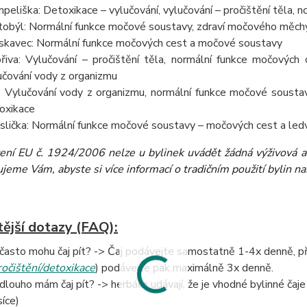
peliška: Detoxikace – vylučování, vylučování – pročištění těla,
tobýl: Normální funkce močové soustavy, zdraví močového měch
skavec: Normální funkce močových cest a močové soustavy
řiva: Vylučování – pročištění těla, normální funkce močových c
učování vody z organizmu
: Vylučování vody z organizmu, normální funkce močové soustav
oxikace
slička: Normální funkce močové soustavy – močových cest a ledv
zení EU č. 1924/2006 nelze u bylinek uvádět žádná výživová a 
eme Vám, abyste si více informací o tradičním použití bylin našli
tější dotazy (FAQ):
 často mohu čaj pít? -> Čaj podávejte samostatně 1-4x denně, při 
ročištění/detoxikace
) podávejte pak maximálně 3x denně.
 dlouho mám čaj pít? -> herbáře udávají, že je vhodné bylinné čaje 
íce)