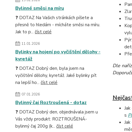
15.02.2026
Pam
Bylinné směsi na míru
Zla
❓ DOTAZ Na Vašich stránkách píšete a
Tru
přesně to hledám - mícháte směsi na míru.
Kop
Jak to p...
číst celé
vyl
Pýr
11.01.2026
det
Bylinky na hojení po vyčištění dělohy -
Pře
kyretáž
Dle naří
❓ DOTAZ Dobrý den, byla jsem na
Doporučuj
vyčištění dělohy, kyretáž. Jaké bylinky pít
na lepší ho...
číst celé
07.01.2026
Nejčas
Bylinný čaj Roztroušená - dotaz
Jak
❓ DOTAZ Dobrý den, objednávala jsem u
s
P
Vás vždy produkt: ROZTROUŠENÁ-
Jak
bylinný čaj 200g (k...
číst celé
měs