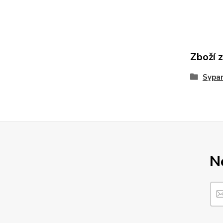
Zboží 
Sypan
N