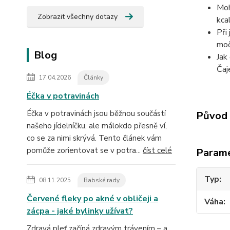
Moh
Zobrazit všechny dotazy
kca
Při
moč
Blog
Jak
Čaj
17.04.2026
Články
Éčka v potravinách
Éčka v potravinách jsou běžnou součástí
Původ 
našeho jídelníčku, ale málokdo přesně ví,
co se za nimi skrývá. Tento článek vám
pomůže zorientovat se v potra...
číst celé
Param
Typ
08.11.2025
Babské rady
Červené fleky po akné v obličeji a
Váha
zácpa - jaké bylinky užívat?
Zdravá pleť začíná zdravým trávením – a