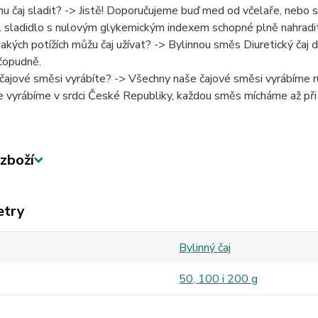
u čaj sladit? -> Jistě! Doporučujeme buď med od včelaře, nebo 
l sladidlo s nulovým glykemickým indexem schopné plně nahradit
 jakých potížích můžu čaj užívat? -> Bylinnou směs Diuretický čaj 
opudně.
 čajové směsi vyrábíte? -> Všechny naše čajové směsi vyrábíme ru
e vyrábíme v srdci České Republiky, každou směs mícháme až při
zboží
etry
Bylinný čaj
50, 100 i 200 g