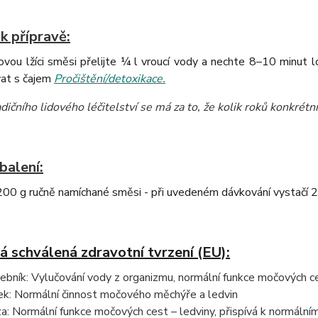
k přípravě:
vou lžíci směsi přelijte ¼ l vroucí vody a nechte 8–10 minut 
at s čajem
Pročištění/detoxikace.
dičního lidového léčitelství se má za to, že kolik roků konkrétní 
balení:
00 g ručně namíchané směsi - při uvedeném dávkování vystačí 2
á schválená zdravotní tvrzení (EU):
ebník: Vylučování vody z organizmu, normální funkce močových ce
ek: Normální činnost močového měchýře a ledvin
za: Normální funkce močových cest – ledviny, přispívá k normálním