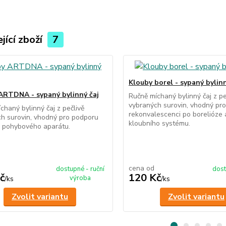
jící zboží
7
Klouby borel - sypaný bylinn
ARTDNA - sypaný bylinný čaj
Ručně míchaný bylinný čaj z pe
vybraných surovin, vhodný pro
chaný bylinný čaj z pečlivě
rekonvalescenci po borelióze
h surovin, vhodný pro podporu
kloubního systému.
a pohybového aparátu.
cena od
dostupné - ruční
dost
č
120 Kč
výroba
/
ks
/
ks
Zvolit variantu
Zvolit variantu