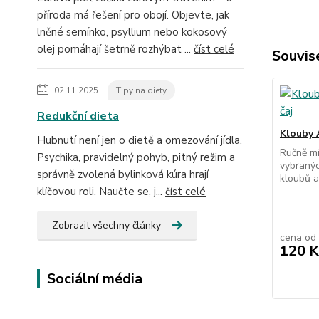
příroda má řešení pro obojí. Objevte, jak
lněné semínko, psyllium nebo kokosový
olej pomáhají šetrně rozhýbat ...
číst celé
Souvise
02.11.2025
Tipy na diety
Redukční dieta
Klouby 
Hubnutí není jen o dietě a omezování jídla.
Ručně mí
Psychika, pravidelný pohyb, pitný režim a
vybranýc
správně zvolená bylinková kúra hrají
kloubů 
klíčovou roli. Naučte se, j...
číst celé
Zobrazit všechny články
cena od
120 K
Sociální média