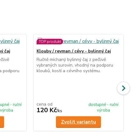
TOP produkt
TO
ý čaj
Klouby / revman / cévy - bylinný čaj
Pro
člivě
Ručně míchaný bylinný čaj z pečlivě
čaj
vybraných surovin, vhodný na podporu
 a podporu
kloubů, kostí a cévního systému.
Ruč
vyb
kaž
oči
cena od
ce
upné - ruční
dostupné - ruční
120 Kč
1
výroba
výroba
/
ks
Zvolit variantu