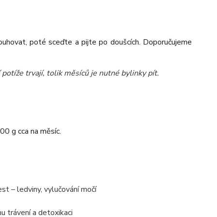
louhovat, poté sceďte a pijte po doušcích. Doporučujeme
potíže trvají, tolik měsíců je nutné bylinky pít.
00 g cca na měsíc.
st – ledviny, vylučování močí
u trávení a detoxikaci