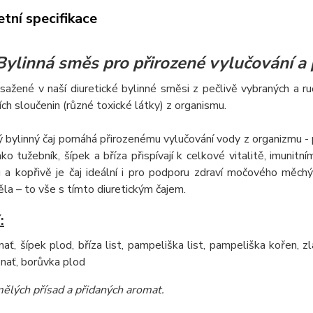
tní specifikace
Bylinná směs pro přirozené vylučování a
sažené v naší diuretické bylinné směsi z pečlivě vybraných a r
ch sloučenin (různé toxické látky) z organismu.
ý bylinný čaj pomáhá přirozenému vylučování vody z organizmu -
ako tužebník, šípek a bříza přispívají k celkové vitalitě, imun
 a kopřivě je čaj ideální i pro podporu zdraví močového měchý
la – to vše s tímto diuretickým čajem.
:
nať, šípek plod, bříza list, pampeliška list, pampeliška kořen, zl
 nať, borůvka plod
ělých přísad a přidaných aromat
.