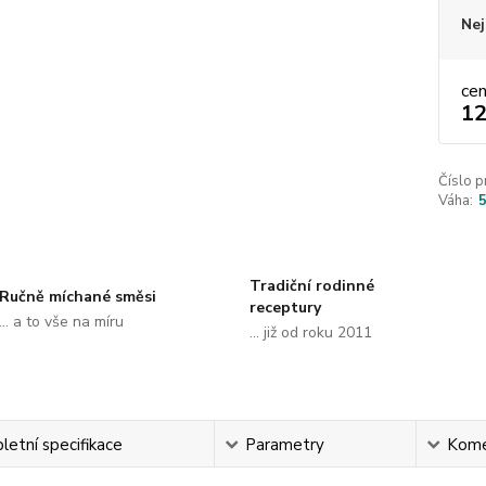
Nej
ce
12
Číslo p
Váha:
5
Tradiční rodinné
Ručně míchané směsi
receptury
... a to vše na míru
... již od roku 2011
etní specifikace
Parametry
Kome