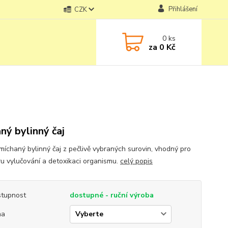
Přihlášení
CZK
0
ks
za
0 Kč
ný bylinný čaj
míchaný bylinný čaj z pečlivě vybraných surovin, vhodný pro
u vylučování a detoxikaci organismu.
celý popis
tupnost
dostupné - ruční výroba
ha