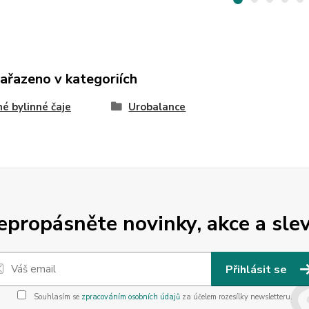
zařazeno v kategoriích
é bylinné čaje
Urobalance
epropásněte novinky, akce a slev
Přihlásit se
Souhlasím se
zpracováním osobních údajů
za účelem rozesílky newsletteru.