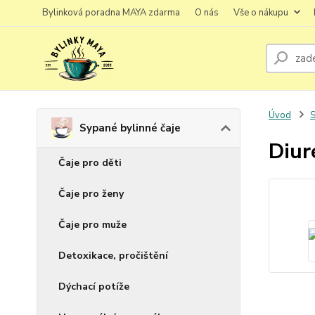
Bylinková poradna MAYA zdarma
O nás
Vše o nákupu
Úvod
S
Sypané bylinné čaje
Diur
Čaje pro děti
Čaje pro ženy
Čaje pro muže
Detoxikace, pročištění
Dýchací potíže