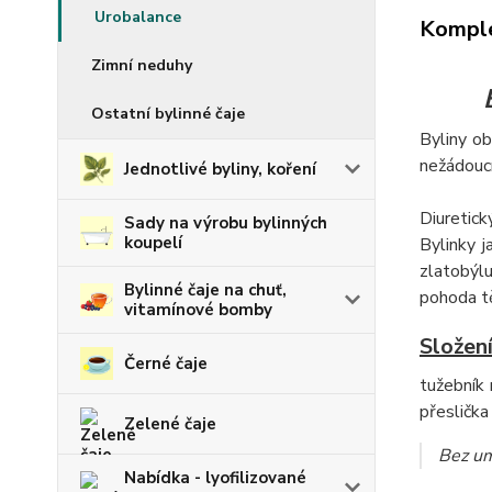
Urobalance
Komple
Zimní neduhy
Ostatní bylinné čaje
Byliny ob
nežádoucí
Jednotlivé byliny, koření
Diuretick
Sady na výrobu bylinných
koupelí
Bylinky j
zlatobýlu
Bylinné čaje na chuť,
pohoda tě
vitamínové bomby
Složení
Černé čaje
tužebník 
přeslička
Zelené čaje
Bez um
Nabídka - lyofilizované