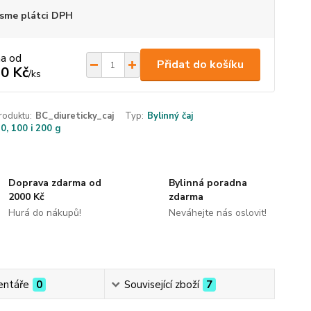
sme plátci DPH
na od
Přidat do košíku
0 Kč
/
ks
roduktu:
BC_diureticky_caj
Typ:
Bylinný čaj
0, 100 i 200 g
Doprava zdarma od
Bylinná poradna
2000 Kč
zdarma
Hurá do nákupů!
Neváhejte nás oslovit!
ntáře
0
Související zboží
7