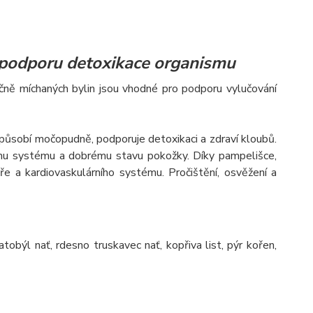
 podporu detoxikace organismu
učně míchaných bylin jsou vhodné pro podporu vylučování
 působí močopudně, podporuje detoxikaci a zdraví kloubů.
itnímu systému a dobrému stavu pokožky. Díky pampelišce,
ře a kardiovaskulárního systému. Pročištění, osvěžení a
atobýl nať, rdesno truskavec nať, kopřiva list, pýr kořen,